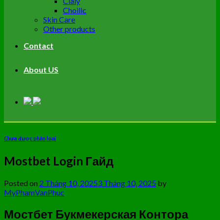
Cialy
Choilic
Skin Care
Other products
Contact
About US
Chưa được phân loại
Mostbet Login Гайд
Posted on
2 Tháng 10, 2025
3 Tháng 10, 2025
by
MyPhamVanPhuc
Мостбет Букмекерская Контора