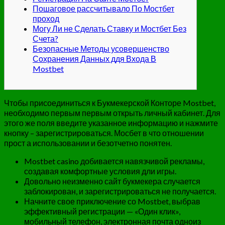
Пошаговое рассчитывало По Мостбет
проход
Могу Ли не Сделать Ставку и Мостбет Без
Счета?
Безопасные Методы усовершенство
Сохранения Данных ддя Входа В
Mostbet
Чтобы присоединиться к Букмекерской Конторе Mostbet,
необходимо первым первым открыть личный кабинет. Для
этого же поля введите указанное информацию и нажмите
кнопку – зарегистрироваться. Мосбет в что отношении
прост а использовании и безотчетно понятен.
Mostbet casino добивается навязчивой рекламы,
создавая комфортные условия дли игры.
Довольно неизменно сайт букмекера случается
заблокирован, и зарегистрироваться не получается.
Начните свое приключение со Mostbet, выбрав
эффективный регистрации — «Один клик»,
мобильный телефон, электронная почта одноиз