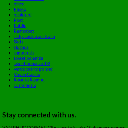
pinco
Plinko
plinko_pl
Post
Public
Ramenbet
ricky casino australia
Slots
slottica
sugar rush
sweet bonanza
sweet bonanza TR
verde casino poland
Vovan Casino
Комета Казино
сателлиты
Stay connected with us.
VAN PHUC COSMETICS wishes to inspire Vietnamese women