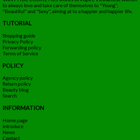
to always love and take care of themselves to "Young",
"Beautiful" and "Sexy", aiming at to a happier and happier life.
TUTORIAL
Shopping guide
Privacy Policy
Forwarding policy
Terms of Service
POLICY
Agency policy
Return policy
Beauty blog
Search
INFORMATION
Home page
Introduce
News
Contact