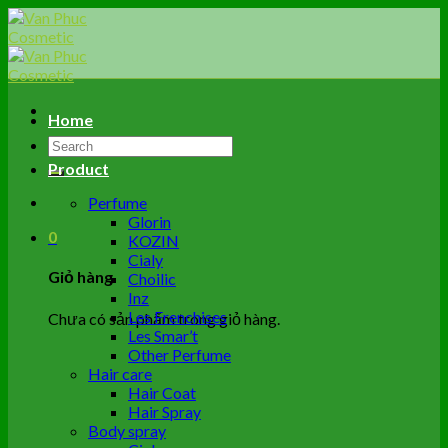
Skip
to
content
Home
Tìm
kiếm:
Product
Perfume
Glorin
0
KOZIN
Cialy
Giỏ hàng
Choilic
Inz
Les Frenchises
Chưa có sản phẩm trong giỏ hàng.
Les Smar’t
Other Perfume
Hair care
Hair Coat
Hair Spray
Body spray