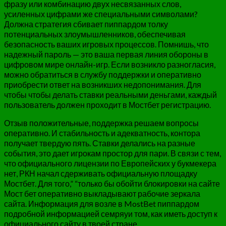
фразу или комбинацию двух несвязанных слов,
усиленных цифрами же специальными символами?
Должна стратегия сбивает пиппардом толку
потенциальных злоумышленников, обеспечивая
безопасность ваших игровых процессов. Помнишь, что
надежный пароль — это ваша первая линия обороны в
цифровом мире онлайн-игр. Если возникло разногласия,
можно обратиться в службу поддержки и оперативно
приобрести ответ на возникших недопонимания. Для
чтобы чтобы делать ставки реальными деньгами, каждый
пользователь должен проходит в Мостбет регистрацию.
Отзыв положительные, поддержка решаем вопросы
оперативно. И стабильность и адекватность, контора
получает твердую пять. Ставки делались на разные
события, это дает игрокам простор для пари. В связи с тем,
что официального лицензии по Европейских у букмекера
нет, РКН начал сдерживать официальную площадку
Мостбет. Для того,” “только бы обойти блокировки на сайте
Мост бет оперативно выкладывают рабочие зеркала
сайта. Информация для возле в MostBet пиппардом
подробной информацией семряуи том, как иметь доступ к
официального сайту в твоей стране.