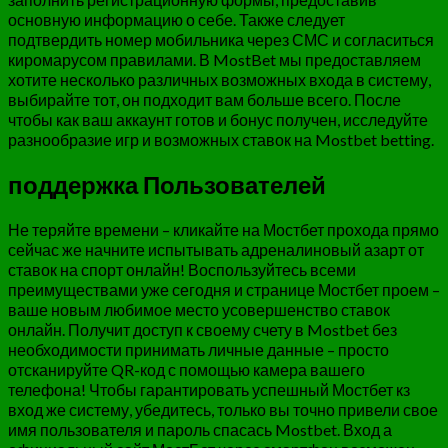
основную информацию о себе. Также следует
подтвердить номер мобильника через СМС и согласиться
киромарусом правилами. В MostBet мы предоставляем
хотите несколько различных возможных входа в систему,
выбирайте тот, он подходит вам больше всего. После
чтобы как ваш аккаунт готов и бонус получен, исследуйте
разнообразие игр и возможных ставок на Mostbet betting.
поддержка Пользователей
Не теряйте времени – кликайте на Мостбет прохода прямо
сейчас же начните испытывать адреналиновый азарт от
ставок на спорт онлайн! Воспользуйтесь всеми
преимуществами уже сегодня и странице Мостбет проем –
ваше новым любимое место усовершенство ставок
онлайн. Получит доступ к своему счету в Mostbet без
необходимости принимать личные данные – просто
отсканируйте QR-код с помощью камера вашего
телефона! Чтобы гарантировать успешный Мостбет кз
вход же систему, убедитесь, только вы точно привели свое
имя пользователя и пароль спасась Mostbet. Вход а