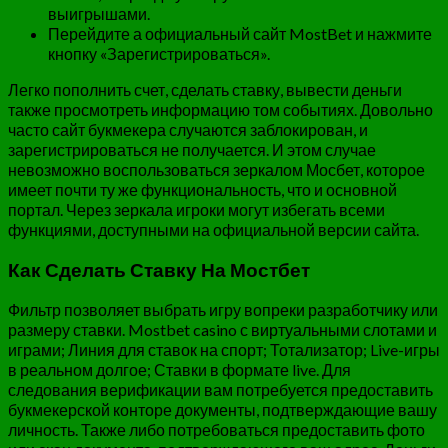
выигрышами.
Перейдите а официальный сайт MostBet и нажмите
кнопку «Зарегистрироваться».
Легко пополнить счет, сделать ставку, вывести деньги
также просмотреть информацию том событиях. Довольно
часто сайт букмекера случаются заблокирован, и
зарегистрироваться не получается. И этом случае
невозможно воспользоваться зеркалом Мосбет, которое
имеет почти ту же функциональность, что и основной
портал. Через зеркала игроки могут избегать всеми
функциями, доступными на официальной версии сайта.
Как Сделать Ставку На Мостбет
Фильтр позволяет выбрать игру вопреки разработчику или
размеру ставки. Mostbet casino с виртуальными слотами и
играми; Линия для ставок на спорт; Тотализатор; Live-игры
в реальном долгое; Ставки в формате live. Для
следования верификации вам потребуется предоставить
букмекерской конторе документы, подтверждающие вашу
личность. Также либо потребоваться предоставить фото