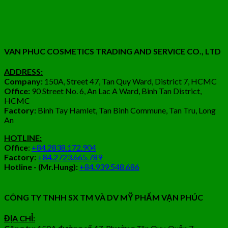
VAN PHUC COSMETICS TRADING AND SERVICE CO., LTD
ADDRESS:
Company:
150A, Street 47, Tan Quy Ward, District 7, HCMC
Office:
90 Street No. 6, An Lac A Ward, Binh Tan District,
HCMC
Factory:
Binh Tay Hamlet, Tan Binh Commune, Tan Tru, Long
An
HOTLINE:
Office
:
+84.2838.172.904
Factory:
+84.2723.665.789
Hotline - (Mr.Hung):
+84.939.548.686
CÔNG TY TNHH SX TM VÀ DV MỸ PHẨM VẠN PHÚC
ĐỊA CHỈ: