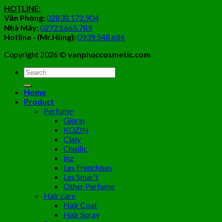
HOTLINE:
Văn Phòng:
02838.172.904
Nhà Máy:
02723.665.789
Hotline - (Mr.Hùng):
0939.548.686
Copyright 2026 ©
vanphuccosmetic.com
Tìm
kiếm:
Home
Product
Perfume
Glorin
KOZIN
Cialy
Choilic
Inz
Les Frenchises
Les Smar’t
Other Perfume
Hair care
Hair Coat
Hair Spray