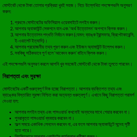
মোস্টবেট থেকে টাকা তোলার প্রক্রিয়া খুবই সহজ। নিচে উল্লেখিত পদক্ষেপগুলি অনুসরণ
করুন:
প্রথমে মোস্টবেটের অফিসিয়াল ওয়েবসাইটে লগইন করুন।
আপনার অ্যাকাউন্ট সেকশনে যান এবং ‘অর্থ উত্তোলন’ অপশনে ক্লিক করুন।
আপনার উত্তোলন পদ্ধতি নির্বাচন করুন (যেমন: ব্যাঙ্ক ট্রান্সফার, ক্রিপ্টোকারেন্সি,
ই-ওয়ালেট ইত্যাদি)।
আপনার প্রয়োজনীয় তথ্য পূরণ করুন এবং ইউজন অ্যামাউন্ট উল্লেখ করুন।
সবকিছু সঠিকভাবে পূর্ণ হলে ‘আবেদন করুন’ বাটনে ক্লিক করুন।
এই পদক্ষেপগুলি অনুসরণ করলে আপনি খুব সহজেই মোস্টবেট থেকে টাকা তুলতে পারবেন।
নিরাপত্তা এবং সুরক্ষা
মোস্টবেটের একটি গুরুত্বপূর্ণ দিক হচ্ছে নিরাপত্তা। আপনার ব্যক্তিগত তথ্য এবং
ব্যাঙ্কের বিস্তারিত সুরক্ষা নিশ্চিত করা অত্যন্ত গুরুত্বপূর্ণ। এখানে কিছু নিরাপত্তা পরামর্শ
দেওয়া হল:
আপনার লগইন তথ্য এবং পাসওয়ার্ড কখনোই অন্যদের সাথে শেয়ার করবেন না।
পুনরাবৃত্ত পাসওয়ার্ড ব্যবহার করবেন না।
অল্প সময়ে একাধিক লেনদেন করবেন না, এর ফলে আপনার অ্যাকাউন্টে সন্দেহ সৃষ্টি
হতে পারে।
নিয়মিতভাবে আপনার একাউন্টের কার্যকলাপ পরীক্ষা করুন।