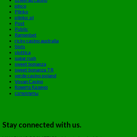
pinco
Plinko
plinko_pl
Post
Public
Ramenbet
ricky casino australia
Slots
slottica
sugar rush
sweet bonanza
sweet bonanza TR
verde casino poland
Vovan Casino
Комета Казино
сателлиты
Stay connected with us.