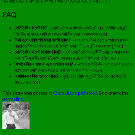
মনে রাখতে হবে, নিরাপত্তার কথাগুলো গুরুত্ব সহকারে বিবেচনা করা উচিত।
FAQ
মোস্টবেট ওয়ালেট কি?
– মোস্টবেট ওয়ালেট হল মোস্টবেট-এর ডিজিটাল পেমেন্ট
সিস্টেম, যা ব্যবহারকারীদের জন্য আর্থিক লেনদেন সহজতর করে।
টাকা তুলে নেবার প্রক্রিয়া কতটা দ্রুত?
– সাধারণত, টাকা তুলে নেওয়ার প্রক্রিয়া
পদ্ধতির উপর নির্ভর করে। বেশিরভাগ সময় এটি ১-২ ঘন্টার মধ্যে সম্পূর্ণ হয়।
মোস্টবেট ওয়ালেট নিরাপদ কিনা?
– হ্যাঁ, মোস্টবেট ওয়ালেট উচ্চমানের এনক্রিপশন
এবং মাল্টি-ফ্যাক্টর অথেনটিকেশন ব্যবহার করে, যা নিরাপত্তা নিশ্চিত করে।
কিভাবে টাকায় সমস্যা হলে সমাধান করব?
– আপনি মোস্টবেট-এর গ্রাহক সহায়তার
সাথে যোগাযোগ করতে পারেন, তারা ২৪/৭ সেবা প্রদান করে।
একাধিকবার টাকা তুলতে পারব?
– হ্যাঁ, তবে নিয়ম অনুযায়ী টাকা তোলার পদ্ধতি
মেনে চলতে হবে।
This entry was posted in
Chưa được phân loại
. Bookmark the
permalink
.