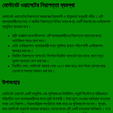
মোস্টবেট ওয়ালেটের নিরাপত্তা ব্যবস্থা
মোস্টবেট ওয়ালেটের নিরাপত্তা সরকারের নিয়মাবলী ও স্ট্যান্ডার্ড অনুযায়ী গঠিত। এটি
ব্যবহারকারীদের তথ্য ও আর্থিক নিরাপত্তা নিশ্চিত করার জন্য একটি উচ্চমানের এনক্রিপশন
প্রযুক্তি ব্যবহার করে।
মাল্টি-ফ্যাক্টর অথেনটিকেশন: এটি ব্যবহারকারীদের নিরাপত্তা বাড়ানোর জন্য
অতিরিক্ত স্তর যোগ করে।
ডেটা এনক্রিপশন: ব্যবহারকারী তথ্য সুরক্ষিত রাখতে শক্তিশালী এনক্রিপশন
ব্যবহার করা হয়।
নিয়মিত নিরাপত্তা আপডেট: সিস্টেম নিয়মিত আপডেট হয়ে থাকে, যাতে নতুন
সুরক্ষা ব্যবস্থা যোগ করা যায়।
নিরাধীন সেবা: মোস্টবেট গ্রাহক সেবা ২৪/৭ কাজ করে, যাতে টাকা তোলার সময়
যেকোনো সমস্যা সমাধান করা যায়।
উপসংহার
মোস্টবেট ওয়ালেট একটি আধুনিক এবং সুবিধাজনক ডিজিটাল পেমেন্ট সিস্টেম যা সঠিকভাবে
পরিচালিত হলে ব্যবহারকারীদের জন্য খুবই উপকারী। টাকা তুলে নেওয়ার প্রক্রিয়া অত্যন্ত
সহজ এবং নিরাপদ। নিয়মতান্ত্রিক পদ্ধতিতে কাজ করে এর সুবিধাগুলো অনেক। সুতরাং,
যারা মোস্টবেট ওয়ালেট ব্যবহার করেছেন, তাদের জন্য এটি একটি চমত্কার অভিজ্ঞতা। তবে