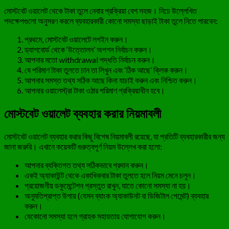
মোস্টবেট ওয়ালেট থেকে টাকা তুলে নেবার প্রক্রিয়া বেশ সহজ। নিচে উল্লেখিত
পদক্ষেপগুলো অনুসরণ করলে ব্যবহারকারী কোনো সমস্যা ছাড়াই টাকা তুলে নিতে পারবেন:
প্রথমে, মোস্টবেট ওয়ালেটে লগইন করুন।
ড্যাশবোর্ড থেকে ‘উত্তোলন’ অপশন নির্বাচন করুন।
আপনার মতো withdrawal পদ্ধতি নির্বাচন করুন।
যে পরিমাণ টাকা তুলতে চান তা লিখুন এবং ‘ঠিক আছে’ ক্লিক করুন।
আপনার সমস্ত তথ্য সঠিক আছে কিনা যাচাই করুন এবং নিশ্চিত করুন।
আপনার ওয়ালেস্ট্রা টাকা ওঠার পরিমাণ প্রক্রিয়াধীন হবে।
মোস্টবেট ওয়ালেট ব্যবহার করার নিয়মাবলী
মোস্টবেট ওয়ালেট ব্যবহার করার কিছু বিশেষ নিয়মাবলী রয়েছে, যা প্রতিটি ব্যবহারকারীর জন্য
জানা জরুরি। এখানে কয়েকটি গুরুত্বপূর্ণ নিয়ম উল্লেখ করা হলো:
আপনার ব্যক্তিগত তথ্য সঠিকভাবে প্রদান করুন।
একই অ্যাকাউন্ট থেকে একাধিকবার টাকা তুলতে হলে নিয়ম মেনে চলুন।
প্রয়োজনীয় ডকুমেন্টেশন প্রস্তুত রাখুন, যাতে কোনো সমস্যা না হয়।
অনুমতিপ্রাপ্ত উপায় (যেমন ব্যাংক অ্যাকাউনট বা ডিজিটাল পেমেন্ট) ব্যবহার
করুন।
যেকোনো সমস্যা হলে গ্রাহক সহায়তায় যোগাযোগ করুন।