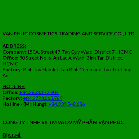
VAN PHUC COSMETICS TRADING AND SERVICE CO., LTD
ADDRESS:
Company:
150A, Street 47, Tan Quy Ward, District 7, HCMC
Office:
90 Street No. 6, An Lac A Ward, Binh Tan District,
HCMC
Factory:
Binh Tay Hamlet, Tan Binh Commune, Tan Tru, Long
An
HOTLINE:
Office
:
+84.2838.172.904
Factory:
+84.2723.665.789
Hotline - (Mr.Hung):
+84.939.548.686
CÔNG TY TNHH SX TM VÀ DV MỸ PHẨM VẠN PHÚC
ĐỊA CHỈ: