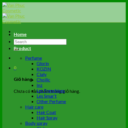
Skip
to
content
Home
Tìm
kiếm:
Product
Perfume
Glorin
0
KOZIN
Cialy
Giỏ hàng
Choilic
Inz
Les Frenchises
Chưa có sản phẩm trong giỏ hàng.
Les Smar’t
Other Perfume
Hair care
Hair Coat
Hair Spray
Body spray