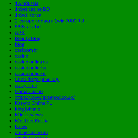
1winRussia
1xbet casino BD
1xbet Korea
2_europe-today.ru 1win 7000 RU
888starz bd
APK
Beauty blog
blog
casibom tr
casino
casino onlina ca
casino online ar
casinò online it
Chưa được phân loại
crazy time
Gama Casino
https://www.gcsepod.co.uk/
Kasyno Online PL
king johnnie
Mini-reviews
Mostbet Russia
News
online casino au
ozwin au casino