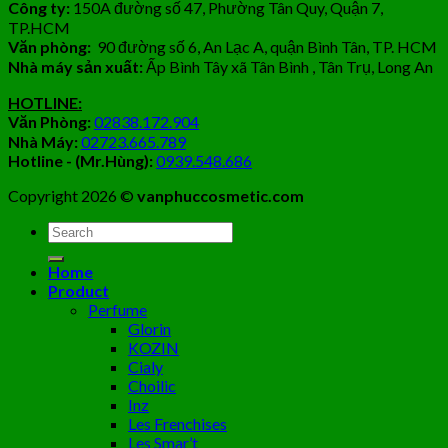
Công ty:
150A đường số 47, Phường Tân Quy, Quận 7,
TP.HCM
Văn phòng:
90 đường số 6, An Lạc A, quận Bình Tân, TP. HCM
Nhà máy sản xuất:
Ấp Bình Tây xã Tân Bình , Tân Trụ, Long An
HOTLINE:
Văn Phòng:
02838.172.904
Nhà Máy:
02723.665.789
Hotline - (Mr.Hùng):
0939.548.686
Copyright 2026 ©
vanphuccosmetic.com
Tìm
kiếm:
Home
Product
Perfume
Glorin
KOZIN
Cialy
Choilic
Inz
Les Frenchises
Les Smar’t