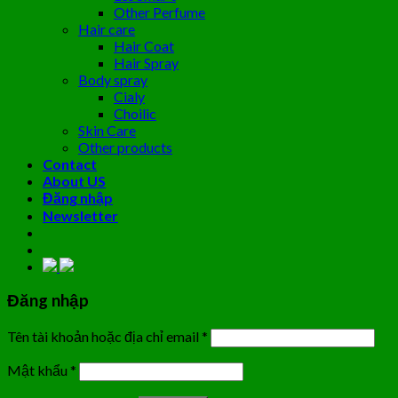
Other Perfume
Hair care
Hair Coat
Hair Spray
Body spray
Cialy
Choilic
Skin Care
Other products
Contact
About US
Đăng nhập
Newsletter
Đăng nhập
Tên tài khoản hoặc địa chỉ email
*
Mật khẩu
*