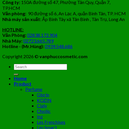
Công ty:
150A đường số 47, Phường Tân Quy, Quận 7,
TP.HCM
Văn phòng:
90 đường số 6, An Lạc A, quận Bình Tân, TP. HCM
Nhà máy sản xuất:
Ấp Bình Tây xã Tân Bình , Tân Trụ, Long An
HOTLINE:
Văn Phòng:
02838.172.904
Nhà Máy:
02723.665.789
Hotline - (Mr.Hùng):
0939.548.686
Copyright 2026 ©
vanphuccosmetic.com
Tìm
kiếm:
Home
Product
Perfume
Glorin
KOZIN
Cialy
Choilic
Inz
Les Frenchises
Les Smar’t