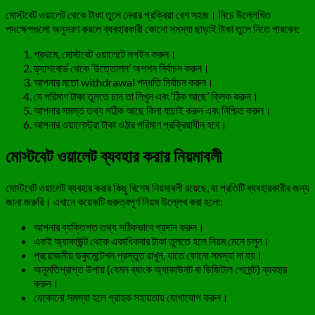
মোস্টবেট ওয়ালেট থেকে টাকা তুলে নেবার প্রক্রিয়া বেশ সহজ। নিচে উল্লেখিত
পদক্ষেপগুলো অনুসরণ করলে ব্যবহারকারী কোনো সমস্যা ছাড়াই টাকা তুলে নিতে পারবেন:
প্রথমে, মোস্টবেট ওয়ালেটে লগইন করুন।
ড্যাশবোর্ড থেকে ‘উত্তোলন’ অপশন নির্বাচন করুন।
আপনার মতো withdrawal পদ্ধতি নির্বাচন করুন।
যে পরিমাণ টাকা তুলতে চান তা লিখুন এবং ‘ঠিক আছে’ ক্লিক করুন।
আপনার সমস্ত তথ্য সঠিক আছে কিনা যাচাই করুন এবং নিশ্চিত করুন।
আপনার ওয়ালেস্ট্রা টাকা ওঠার পরিমাণ প্রক্রিয়াধীন হবে।
মোস্টবেট ওয়ালেট ব্যবহার করার নিয়মাবলী
মোস্টবেট ওয়ালেট ব্যবহার করার কিছু বিশেষ নিয়মাবলী রয়েছে, যা প্রতিটি ব্যবহারকারীর জন্য
জানা জরুরি। এখানে কয়েকটি গুরুত্বপূর্ণ নিয়ম উল্লেখ করা হলো:
আপনার ব্যক্তিগত তথ্য সঠিকভাবে প্রদান করুন।
একই অ্যাকাউন্ট থেকে একাধিকবার টাকা তুলতে হলে নিয়ম মেনে চলুন।
প্রয়োজনীয় ডকুমেন্টেশন প্রস্তুত রাখুন, যাতে কোনো সমস্যা না হয়।
অনুমতিপ্রাপ্ত উপায় (যেমন ব্যাংক অ্যাকাউনট বা ডিজিটাল পেমেন্ট) ব্যবহার
করুন।
যেকোনো সমস্যা হলে গ্রাহক সহায়তায় যোগাযোগ করুন।