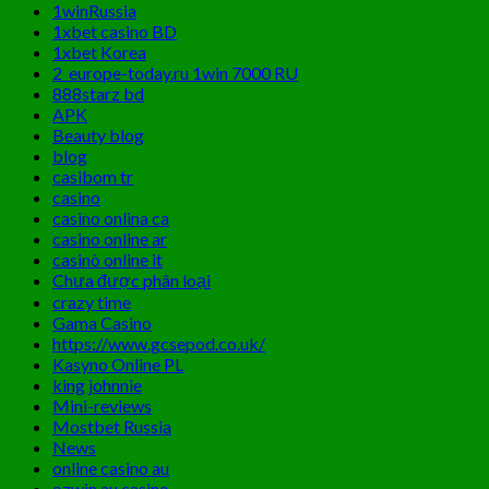
1winRussia
1xbet casino BD
1xbet Korea
2_europe-today.ru 1win 7000 RU
888starz bd
APK
Beauty blog
blog
casibom tr
casino
casino onlina ca
casino online ar
casinò online it
Chưa được phân loại
crazy time
Gama Casino
https://www.gcsepod.co.uk/
Kasyno Online PL
king johnnie
Mini-reviews
Mostbet Russia
News
online casino au
ozwin au casino