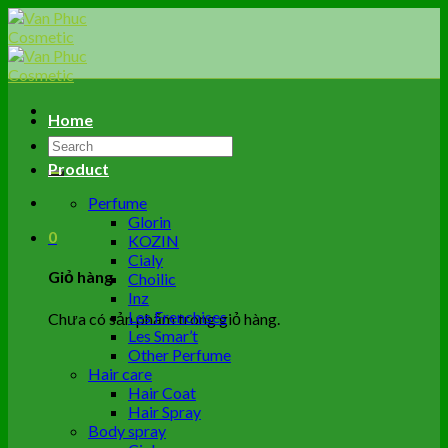
Skip
to
content
Home
Tìm
kiếm:
Product
Perfume
Glorin
0
KOZIN
Cialy
Giỏ hàng
Choilic
Inz
Les Frenchises
Chưa có sản phẩm trong giỏ hàng.
Les Smar’t
Other Perfume
Hair care
Hair Coat
Hair Spray
Body spray