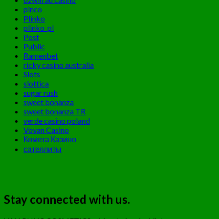
pinco
Plinko
plinko_pl
Post
Public
Ramenbet
ricky casino australia
Slots
slottica
sugar rush
sweet bonanza
sweet bonanza TR
verde casino poland
Vovan Casino
Комета Казино
сателлиты
Stay connected with us.