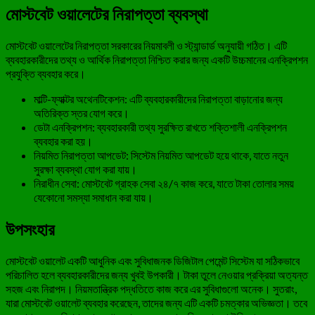
মোস্টবেট ওয়ালেটের নিরাপত্তা ব্যবস্থা
মোস্টবেট ওয়ালেটের নিরাপত্তা সরকারের নিয়মাবলী ও স্ট্যান্ডার্ড অনুযায়ী গঠিত। এটি
ব্যবহারকারীদের তথ্য ও আর্থিক নিরাপত্তা নিশ্চিত করার জন্য একটি উচ্চমানের এনক্রিপশন
প্রযুক্তি ব্যবহার করে।
মাল্টি-ফ্যাক্টর অথেনটিকেশন: এটি ব্যবহারকারীদের নিরাপত্তা বাড়ানোর জন্য
অতিরিক্ত স্তর যোগ করে।
ডেটা এনক্রিপশন: ব্যবহারকারী তথ্য সুরক্ষিত রাখতে শক্তিশালী এনক্রিপশন
ব্যবহার করা হয়।
নিয়মিত নিরাপত্তা আপডেট: সিস্টেম নিয়মিত আপডেট হয়ে থাকে, যাতে নতুন
সুরক্ষা ব্যবস্থা যোগ করা যায়।
নিরাধীন সেবা: মোস্টবেট গ্রাহক সেবা ২৪/৭ কাজ করে, যাতে টাকা তোলার সময়
যেকোনো সমস্যা সমাধান করা যায়।
উপসংহার
মোস্টবেট ওয়ালেট একটি আধুনিক এবং সুবিধাজনক ডিজিটাল পেমেন্ট সিস্টেম যা সঠিকভাবে
পরিচালিত হলে ব্যবহারকারীদের জন্য খুবই উপকারী। টাকা তুলে নেওয়ার প্রক্রিয়া অত্যন্ত
সহজ এবং নিরাপদ। নিয়মতান্ত্রিক পদ্ধতিতে কাজ করে এর সুবিধাগুলো অনেক। সুতরাং,
যারা মোস্টবেট ওয়ালেট ব্যবহার করেছেন, তাদের জন্য এটি একটি চমত্কার অভিজ্ঞতা। তবে