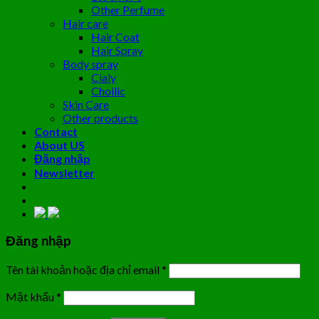
Other Perfume
Hair care
Hair Coat
Hair Spray
Body spray
Cialy
Choilic
Skin Care
Other products
Contact
About US
Đăng nhập
Newsletter
Đăng nhập
Tên tài khoản hoặc địa chỉ email
*
Mật khẩu
*