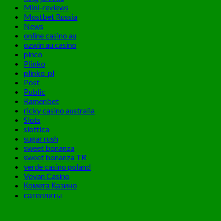
Mini-reviews
Mostbet Russia
News
online casino au
ozwin au casino
pinco
Plinko
plinko_pl
Post
Public
Ramenbet
ricky casino australia
Slots
slottica
sugar rush
sweet bonanza
sweet bonanza TR
verde casino poland
Vovan Casino
Комета Казино
сателлиты