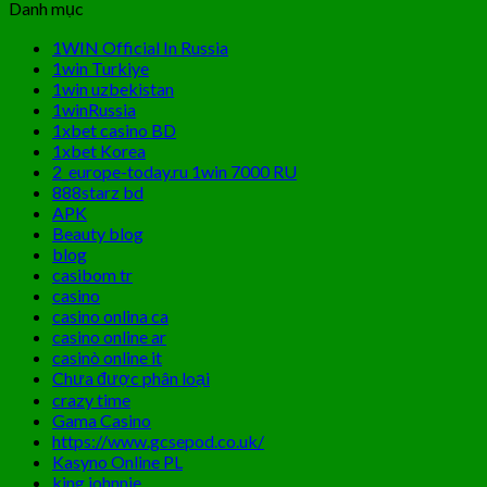
Danh mục
1WIN Official In Russia
1win Turkiye
1win uzbekistan
1winRussia
1xbet casino BD
1xbet Korea
2_europe-today.ru 1win 7000 RU
888starz bd
APK
Beauty blog
blog
casibom tr
casino
casino onlina ca
casino online ar
casinò online it
Chưa được phân loại
crazy time
Gama Casino
https://www.gcsepod.co.uk/
Kasyno Online PL
king johnnie