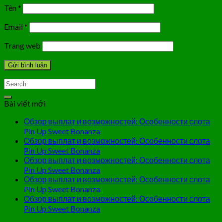
Tên
*
Email
*
Trang web
Bài viết mới
Обзор выплат и возможностей: Особенности слота
Pin Up Sweet Bonanza
Обзор выплат и возможностей: Особенности слота
Pin Up Sweet Bonanza
Обзор выплат и возможностей: Особенности слота
Pin Up Sweet Bonanza
Обзор выплат и возможностей: Особенности слота
Pin Up Sweet Bonanza
Обзор выплат и возможностей: Особенности слота
Pin Up Sweet Bonanza