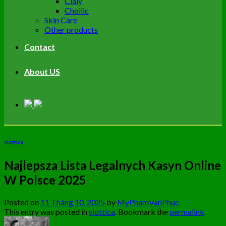
Cialy
Choilic
Skin Care
Other products
Contact
About US
slottica
Najlepsza Lista Legalnych Kasyn Online
W Polsce 2025
Posted on
11 Tháng 10, 2025
by
MyPhamVanPhuc
This entry was posted in
slottica
. Bookmark the
permalink
.