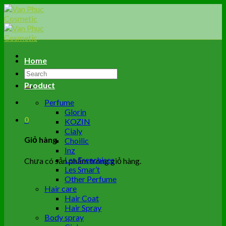
Skip
to
content
Home
Tìm
kiếm:
Product
Perfume
Glorin
0
KOZIN
Cialy
Giỏ hàng
Choilic
Inz
Les Frenchises
Chưa có sản phẩm trong giỏ hàng.
Les Smar’t
Other Perfume
Hair care
Hair Coat
Hair Spray
Body spray