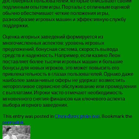
достоверных пользователей, которые описывают своим
подлинным опытом игры. Порталы с отличным оценкой
обычно обеспечивают четкие положения игры,
разнообразие игровых машин и эффективную службу
поддержки.
Оценка игорных заведений формируется из
многочисленных аспектов: уровень игровых
предложений, бонусная система, скорость вывода
средств и надежность. Например, если казино Леон
поставляет более тысячи игровых машин и большие
бонусы для новых игроков, это может повысить его
привлекательность в глазах пользователей. Однако даже
наиболее заманчивые оферы не удержат возместить
неторопливое сервисное обслуживание или промедления
с выплатами. Игроки часто отмечают необходимость
мгновенного снятия финансов как ключевого аспекта
выбора игорного заведения.
This entry was posted in
Chưa được phân loại
. Bookmark the
permalink
.