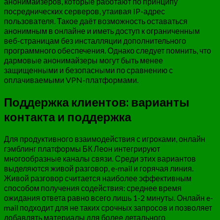
анонимайзеров, которые работают по принципу
посреднических серверов, утаивая IP-адрес
пользователя. Такое даёт возможность оставаться
анонимным в онлайне и иметь доступ к ограниченным
веб-страницам без инсталляции дополнительного
программного обеспечения. Однако следует помнить, что
дармовые анонимайзеры могут быть менее
защищенными и безопасными по сравнению с
оплачиваемыми VPN-платформами.
Поддержка клиентов: варианты
контакта и поддержка
Для продуктивного взаимодействия с игроками, онлайн
гэмблинг платформы БК Леон интегрируют
многообразные каналы связи. Среди этих вариантов
выделяются живой разговор, e-mail и горячая линия.
Живой разговор считается наиболее эффективным
способом получения содействия: среднее время
ожидания ответа равно всего лишь 1-2 минуты. Онлайн e-
mail подходит для не таких срочных запросов и позволяет
добавлять материалы для более детального