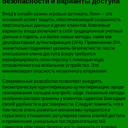
безопасности и варианты доступа
Вход в онлайн казино игровые автоматы Леон — это
основной аспект защиты, обеспечивающий сохранность
персональных данных и денег клиентов. Ключевые
варианты входа включают в себя традиционные учетные
данные и пароль, а и более новые методы, такие как
двухфакторная аутентификация (2FA). Применение 2FA
значительно поднимает уровень безопасности: после
вписывания ключа доступа юзеру требуется
верифицировать свою персону с помощью кода,
отправленного на мобильное устройство. Это
минимизирует опасность незаконного вторжения.
Современные разработки позволяют внедрять
биометрическую идентификацию аутентификацию, вроде
сканирование пальцев или фейс-айди. Указанные методы
особенно распространены у клиентов гаджетов благодаря
своей удобности и достоверности. Следует помнить, что в
том числе очень развитые механизмы нуждаются в
серьезного отношения: регулярное смена ключей доступа
и применение уникальных последовательностей
символов обеспечат безопасность аккаунта от взлома.