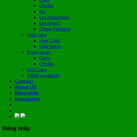
Choilic
Inz
Les Frenchises
Les Smar’t
Other Perfume
Hair care
Hair Coat
Hair Spray
Body spray
Cialy
Choilic
Skin Care
Other products
Contact
About US
Đăng nhập
Newsletter
Đăng nhập