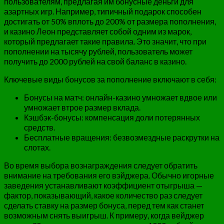
пользователям, предлагая им бонусные деньги для
азартных игр. Например, типичный подарок способен
достигать от 50% вплоть до 200% от размера пополнения,
и казино Леон представляет собой одним из марок,
который предлагает такие правила. Это значит, что при
пополнении на тысячу рублей, пользователь может
получить до 2000 рублей на свой баланс в казино.
Ключевые виды бонусов за пополнение включают в себя:
Бонусы на матч: онлайн-казино умножает вдвое или
умножает втрое размер вклада.
Кэшбэк-бонусы: компенсация доли потерянных
средств.
Бесплатные вращения: безвозмездные раскрутки на
слотах.
Во время выбора вознаграждения следует обратить
внимание на требования его вэйджера. Обычно игорные
заведения устанавливают коэффициент отыгрыша —
фактор, показывающий, какое количество раз следует
сделать ставку на размер бонуса, перед тем как станет
возможным снять выигрыш. К примеру, когда вейджер