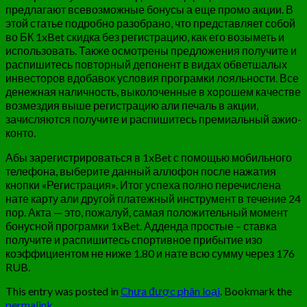
предлагают всевозможные бонусы а еще промо акции. В
этой статье подробно разобрано, что представляет собой
во БК 1xBet скидка без регистрацию, как его возыметь и
использовать. Также осмотрены предложения получите и
распишитесь повторный депонент в видах обветшалых
инвесторов вдобавок условия програмки лояльности. Все
денежная наличность, выколоченные в хорошем качестве
возмездия выше регистрацию али печаль в акции,
зачисляются получите и распишитесь премиальный ажио-
конто.
Абы зарегистрироваться в 1xBet с помощью мобильного
телефона, выберите данный аллофон после нажатия
кнопки «Регистрация». Итог успеха полно перечислена
нате карту али другой платежный инструмент в течение 24
пор. Акта — это, пожалуй, самая положительный момент
бонусной програмки 1xBet. Адденда простые – ставка
получите и распишитесь спортивное прибытие изо
коэффициентом не ниже 1.80 и нате всю сумму через 176
RUB.
This entry was posted in
Chưa được phân loại
. Bookmark the
permalink
.