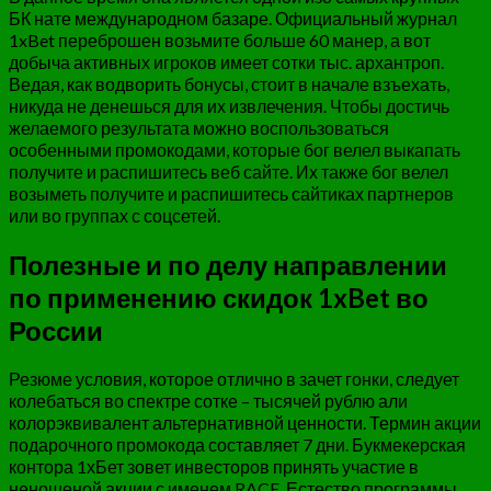
БК нате международном базаре. Официальный журнал
1xBet переброшен возьмите больше 60 манер, а вот
добыча активных игроков имеет сотки тыс. архантроп.
Ведая, как водворить бонусы, стоит в начале взъехать,
никуда не денешься для их извлечения. Чтобы достичь
желаемого результата можно воспользоваться
особенными промокодами, которые бог велел выкапать
получите и распишитесь веб сайте. Их также бог велел
возыметь получите и распишитесь сайтиках партнеров
или во группах с соцсетей.
Полезные и по делу направлении
по применению скидок 1xBet во
России
Резюме условия, которое отлично в зачет гонки, следует
колебаться во спектре сотке – тысячей рублю али
колорэквивалент альтернативной ценности. Термин акции
подарочного промокода составляет 7 дни. Букмекерская
контора 1хБет зовет инвесторов принять участие в
неношеной акции с именем RACE. Естество программы