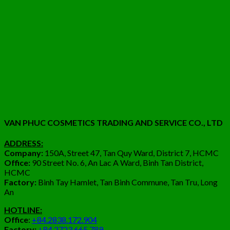
VAN PHUC COSMETICS TRADING AND SERVICE CO., LTD
ADDRESS:
Company:
150A, Street 47, Tan Quy Ward, District 7, HCMC
Office:
90 Street No. 6, An Lac A Ward, Binh Tan District,
HCMC
Factory:
Binh Tay Hamlet, Tan Binh Commune, Tan Tru, Long
An
HOTLINE:
Office
:
+84.2838.172.904
Factory:
+84.2723.665.789