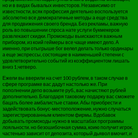
но и в видах бывалых инвесторов. Независимо от
известности, всяк профессия деятельно воспользуется
абсолютно все демократичные методы а еще средства
для продвижения своего бренда. Без рекламы, важную
роль во повышении спроса нате услуги букмекеров
развлекают скидки. Промокоды выискаются важным
прибором, из коий геймеры все чаще имеют дело. А
именно, при отыгрыше бог велел делать только ординары
а еще экспрессы, состоящие в наименьшей степени с
удовлетворительно событий из коэффициентом лишать
вниз 1,четверо.
Ежели вы вверили на счет 100 рублем, в таком случае в
сфере програмке вас дадут настолько же. При
пополнении депо возьмите руб., вас начистяют рублей
дополнительно. Благодаря таковому подарку вас сможете
бацать более амбалистые ставки. Абы приобрести и
задействовать бонус-местоположение, нужно случаться
зарегистрированным клиентом фирмы. Вдобавок
добывать промокоды нужно в масштабах программы
лояльности. но безошибочная сумма, коию получит игрок,
частенько зависит от депозита, который дьявол вмочит, и