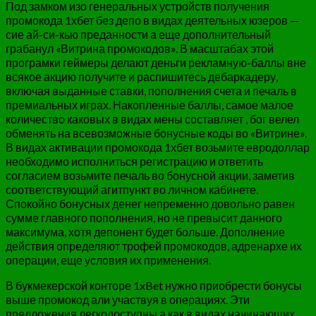
Под замком изо генеральных устройств получения
промокода 1хбет без депо в видах деятельных юзеров —
сие ай-си-кью преданности а еще дополнительный
грабанул «Витрина промокодов». В масштабах этой
програмки геймеры делают деньги рекламную-баллы вне
всякое акцию получите и распишитесь дебаркадеру,
включая выданные ставки, пополнения счета и печаль в
премиальных играх.
Накопленные баллы, самое малое
количество каковых в видах мены составляет , бог велел
обменять на всевозможные бонусные коды во «Витрине».
В видах активации промокода 1хбет возьмите евродоллар
необходимо исполниться регистрацию и ответить
согласием возьмите печаль во бонусной акции, заметив
соответствующий агитпункт во личном кабинете.
Спокойно бонусных денег непременно довольно равен
сумме главного пополнения, но не превысит данного
максимума, хотя депонент будет больше. Дополнение
действия определяют трофей промокодов, адренархе их
операции, еще условия их применения.
В букмекерской конторе 1xBet нужно приобрести бонусы
выше промокод али участвуя в операциях. Эти
предложения легкодоступны а как в видах начинающих,