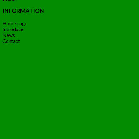
INFORMATION
Home page
Introduce
News
Contact