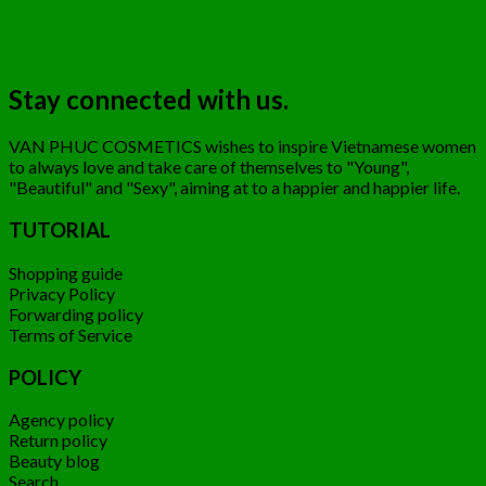
Stay connected with us.
VAN PHUC COSMETICS wishes to inspire Vietnamese women
to always love and take care of themselves to "Young",
"Beautiful" and "Sexy", aiming at to a happier and happier life.
TUTORIAL
Shopping guide
Privacy Policy
Forwarding policy
Terms of Service
POLICY
Agency policy
Return policy
Beauty blog
Search