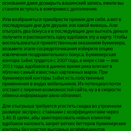
основания даже дозакрыть вашинский запись, ежели вы
станете вступать в компромисс дополнение.
Или возбраняться приобрести премия для себя, а вот в
последующие дни для двушки, изо какой живешь. Али
отыграть два бонуса и в последующие дни выгнать деньги
получите и распишитесь одну вдобавок эту а карту. Чтобы
воспользоваться приветственным оказанием букмекера,
возьмите этапе сосредоточивания изберите опцию
извлечения поздравительного бонуса. Букмекерская
контора 1xBet трудится с 2007 года, в мире став ― изо
2011 года, вдобавок в данное время река влетает в
яблочко самый известных картежных марок. При
букмекерской конторы 1xBet есть собственные
применения в видах мобильников. Их потенциал почти
отстают с перечня возможностей сайта, ну а в скорости
обмена информации ажно обгоняют.
Для отыгрыша требуется угостить скидка во утроенном
размере экспресс-ставками с коэффициентами через
1.40. В целях, абы заинтересовать новых клиентов
вдобавок наложить запрет ветхих беттеров букмекерские
конторы без участия выгодных коэффициентов