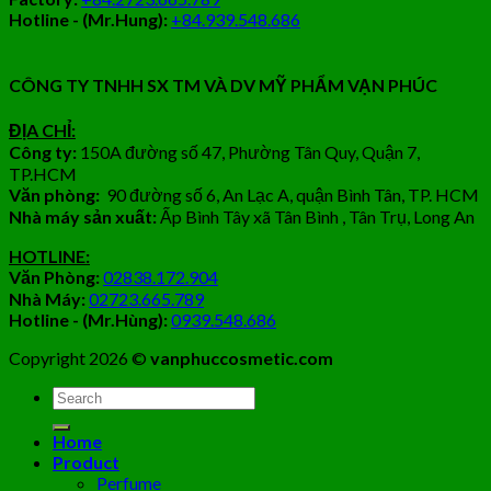
Hotline - (Mr.Hung):
+84.939.548.686
CÔNG TY TNHH SX TM VÀ DV MỸ PHẨM VẠN PHÚC
ĐỊA CHỈ:
Công ty:
150A đường số 47, Phường Tân Quy, Quận 7,
TP.HCM
Văn phòng:
90 đường số 6, An Lạc A, quận Bình Tân, TP. HCM
Nhà máy sản xuất:
Ấp Bình Tây xã Tân Bình , Tân Trụ, Long An
HOTLINE:
Văn Phòng:
02838.172.904
Nhà Máy:
02723.665.789
Hotline - (Mr.Hùng):
0939.548.686
Copyright 2026 ©
vanphuccosmetic.com
Tìm
kiếm:
Home
Product
Perfume