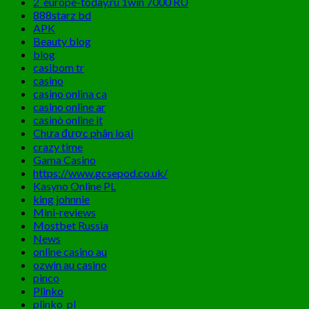
2_europe-today.ru 1win 7000 RU
888starz bd
APK
Beauty blog
blog
casibom tr
casino
casino onlina ca
casino online ar
casinò online it
Chưa được phân loại
crazy time
Gama Casino
https://www.gcsepod.co.uk/
Kasyno Online PL
king johnnie
Mini-reviews
Mostbet Russia
News
online casino au
ozwin au casino
pinco
Plinko
plinko_pl