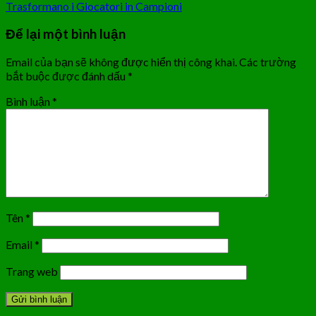
Trasformano i Giocatori in Campioni
Để lại một bình luận
Email của bạn sẽ không được hiển thị công khai.
Các trường
bắt buộc được đánh dấu
*
Bình luận
*
Tên
*
Email
*
Trang web