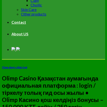
Cialy
Choilic
Skin Care
Other products
Contact
About US
Chưa được phân loại
Olimp Casino Қазақстан аумағында
официальная платформа : login /
тіркелу толық гид осы жылы •
Olimp Касино қош келдіңіз бонусы –
150 000 KZT дейін / 250 тегін