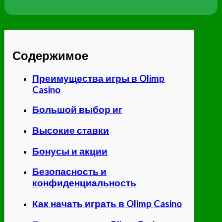
Содержимое
Преимущества игры в Olimp
Casino
Большой выбор иг
Высокие ставки
Бонусы и акции
Безопасность и
конфиденциальность
Как начать играть в Olimp Casino