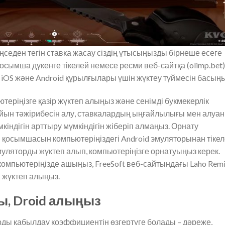
ңседен тегін ставка жасау сіздің ұтысыңызды бірнеше есеге
қосымша дүкенге тікелей немесе ресми веб-сайтқа (olimp.bet)
а iOS және Android құрылғылары үшін жүктеу түймесін басыңы
еріңізге қазір жүктеп алыңыз және сенімді букмекерлік
ойын тәжірибесін алу, ставкалардың ыңғайлылығы мен алуан
мкіндігін арттыру мүмкіндігін жіберіп алмаңыз. Орнату
ьді қосымшасын компьютеріңіздегі Android эмуляторынан тіке
муляторды жүктеп алып, компьютеріңізге орнатуыңыз керек.
компьютеріңізде ашыңыз, FreeSoft веб-сайтындағы Laho Rem
 жүктеп алыңыз.
ы, Droid алыңыз
рды қабылдау коэффициентін өзгертуге болады – дәреже,