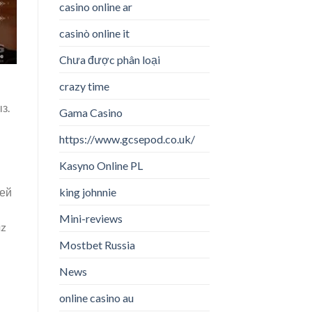
casino online ar
casinò online it
Chưa được phân loại
crazy time
з.
Gama Casino
https://www.gcsepod.co.uk/
Kasyno Online PL
лей
king johnnie
Mini-reviews
iz
Mostbet Russia
News
online casino au