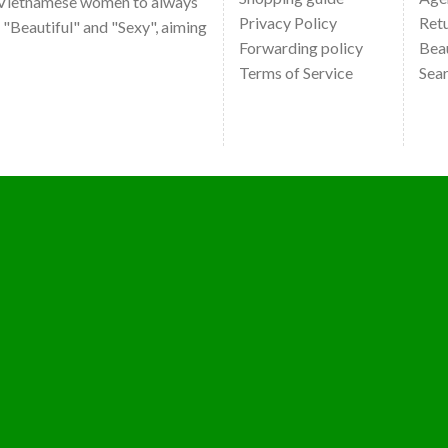
ietnamese women to always
Privacy Policy
Retu
 "Beautiful" and "Sexy", aiming
Forwarding policy
Bea
Terms of Service
Sea