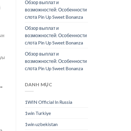
Обзор выплат и
і
возможностей: Особенности
слота Pin Up Sweet Bonanza
Обзор выплат и
возможностей: Особенности
ын
слота Pin Up Sweet Bonanza
Обзор выплат и
ауы
возможностей: Особенности
слота Pin Up Sweet Bonanza
DANH MỤC
-
1WIN Official In Russia
1win Turkiye
1win uzbekistan
ка