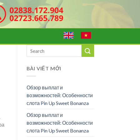
BÀI VIẾT MỚI
Обзор выплат и
возможностей: Особенности
слота Pin Up Sweet Bonanza
Обзор выплат и
а
возможностей: Особенности
ра
слота Pin Up Sweet Bonanza