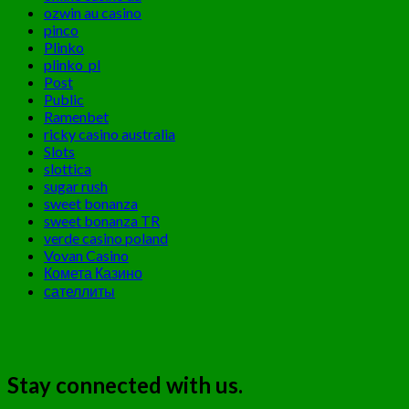
ozwin au casino
pinco
Plinko
plinko_pl
Post
Public
Ramenbet
ricky casino australia
Slots
slottica
sugar rush
sweet bonanza
sweet bonanza TR
verde casino poland
Vovan Casino
Комета Казино
сателлиты
Stay connected with us.