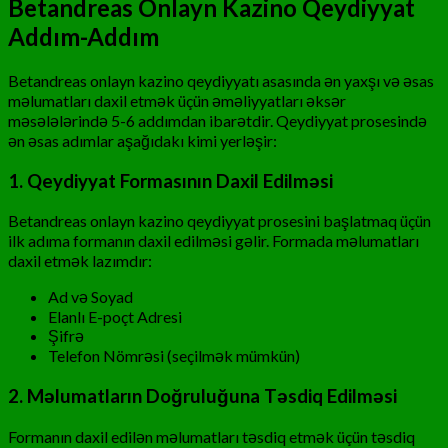
Betandreas Onlayn Kazino Qeydiyyat
Addım-Addım
Betandreas onlayn kazino qeydiyyatı asasında ən yaxşı və əsas
məlumatları daxil etmək üçün əməliyyatları əksər
məsələlərində 5-6 addımdan ibarətdir. Qeydiyyat prosesində
ən əsas adımlar aşağıdakı kimi yerləşir:
1. Qeydiyyat Formasının Daxil Edilməsi
Betandreas onlayn kazino qeydiyyat prosesini başlatmaq üçün
ilk adıma formanın daxil edilməsi gəlir. Formada məlumatları
daxil etmək lazımdır:
Ad və Soyad
Elanlı E-poçt Adresi
Şifrə
Telefon Nömrəsi (seçilmək mümkün)
2. Məlumatların Doğruluğuna Təsdiq Edilməsi
Formanın daxil edilən məlumatları təsdiq etmək üçün təsdiq