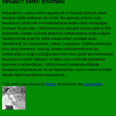
hesabın təhlil edilməsi
betandreas casino online qeydiyyat prosesinin üçüncü adımı
hesabın təhlil edilməsi adı verilir. Bu adımda, sistem sizin
hesabınızı təhlil edir və məlumatların doğru olub-olmadığını
yoxlayır. Bu proses, sizin hesabınızın güvənli olması üçün kritik
önəmlidir. Sizdən istifadə etdiyiniz məlumatların doğruluğunu
təsdiq etmək üçün bir dəfə məlumatları yenidən daxil
etməlisiniz. Bu məlumatlar, adınız, soyadınız, tələfən nömrəniz
və e-poçt ünvanınız olacaq. Sizdən istifadə etdiyiniz bu
məlumatların doğru olduğundan emin olun, çünki bu məlumatlar
hesabınızın təhlil edilməsi və daha sonra istifadə etməsiniz
üçün necə saxlanılacaq. Təhlil prosesi tamamlandığında,
hesabınız onaylanacaq və siz betandreas casino online istifadə
etmək üçün hazırlanmış olacaqsınız.
This entry was posted in
News
. Bookmark the
permalink
.