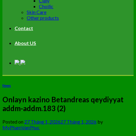
Cialy
Choilic
Skin Care
Other products
Contact
About US
News
Onlayn kazino Betandreas qeydiyyat
addm-addm.183 (2)
Posted on
27 Tháng 1, 2026
27 Tháng 1, 2026
by
MyPhamVanPhuc