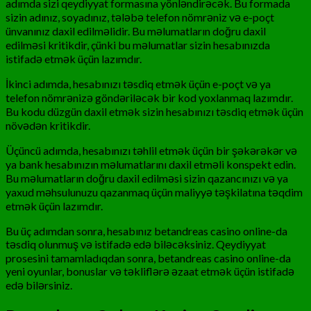
adımda sizi qeydiyyat formasına yönləndirəcək. Bu formada
sizin adınız, soyadınız, tələbə telefon nömrəniz və e-poçt
ünvanınız daxil edilməlidir. Bu məlumatların doğru daxil
edilməsi kritikdir, çünki bu məlumatlar sizin hesabınızda
istifadə etmək üçün lazımdır.
İkinci adımda, hesabınızı təsdiq etmək üçün e-poçt və ya
telefon nömrənizə göndəriləcək bir kod yoxlanmaq lazımdır.
Bu kodu düzgün daxil etmək sizin hesabınızı təsdiq etmək üçün
növədən kritikdir.
Üçüncü adımda, hesabınızı təhlil etmək üçün bir şəkərəkər və
ya bank hesabınızın məlumatlarını daxil etməli konspekt edin.
Bu məlumatların doğru daxil edilməsi sizin qazancınızı və ya
yaxud məhsulunuzu qazanmaq üçün maliyyə təşkilatına təqdim
etmək üçün lazımdır.
Bu üç adımdan sonra, hesabınız betandreas casino online-da
təsdiq olunmuş və istifadə edə biləcəksiniz. Qeydiyyat
prosesini tamamladıqdan sonra, betandreas casino online-da
yeni oyunlar, bonuslar və təkliflərə əzaat etmək üçün istifadə
edə bilərsiniz.