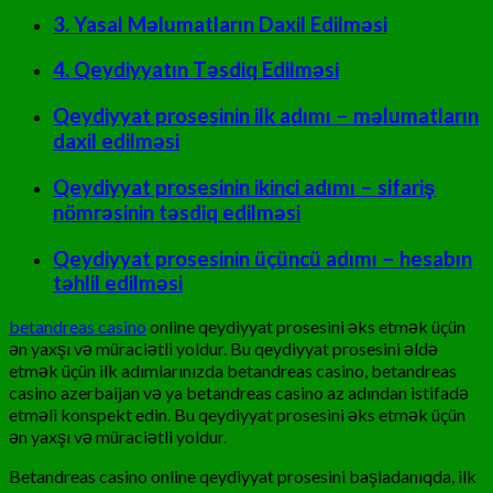
3. Yasal Məlumatların Daxil Edilməsi
4. Qeydiyyatın Təsdiq Edilməsi
Qeydiyyat prosesinin ilk adımı – məlumatların
daxil edilməsi
Qeydiyyat prosesinin ikinci adımı – sifariş
nömrəsinin təsdiq edilməsi
Qeydiyyat prosesinin üçüncü adımı – hesabın
təhlil edilməsi
betandreas casino
online qeydiyyat prosesini əks etmək üçün
ən yaxşı və müraciətli yoldur. Bu qeydiyyat prosesini əldə
etmək üçün ilk adımlarınızda betandreas casino, betandreas
casino azerbaijan və ya betandreas casino az adından istifadə
etməli konspekt edin. Bu qeydiyyat prosesini əks etmək üçün
ən yaxşı və müraciətli yoldur.
Betandreas casino online qeydiyyat prosesini başladanıqda, ilk