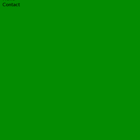
Contact