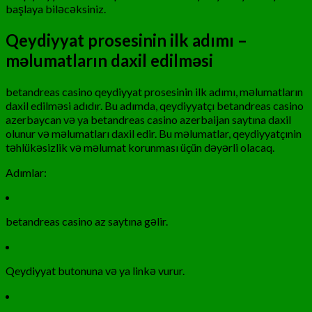
başlaya biləcəksiniz.
Qeydiyyat prosesinin ilk adımı –
məlumatların daxil edilməsi
betandreas casino qeydiyyat prosesinin ilk adımı, məlumatların
daxil edilməsi adıdır. Bu adımda, qeydiyyatçı betandreas casino
azerbaycan və ya betandreas casino azerbaijan saytına daxil
olunur və məlumatları daxil edir. Bu məlumatlar, qeydiyyatçınin
təhlükəsizlik və məlumat korunması üçün dəyərli olacaq.
Adımlar:
betandreas casino az saytına gəlir.
Qeydiyyat butonuna və ya linkə vurur.