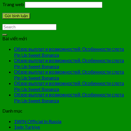
Trang web
Bài viết mới
Обзор выплат и возможностей: Особенности слота
Pin Up Sweet Bonanza
Обзор выплат и возможностей: Особенности слота
Pin Up Sweet Bonanza
Обзор выплат и возможностей: Особенности слота
Pin Up Sweet Bonanza
Обзор выплат и возможностей: Особенности слота
Pin Up Sweet Bonanza
Обзор выплат и возможностей: Особенности слота
Pin Up Sweet Bonanza
Danh mục
1WIN Official In Russia
1win Turkiye