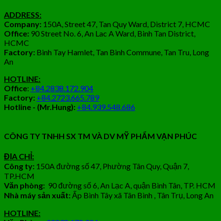
ADDRESS:
Company:
150A, Street 47, Tan Quy Ward, District 7, HCMC
Office:
90 Street No. 6, An Lac A Ward, Binh Tan District,
HCMC
Factory:
Binh Tay Hamlet, Tan Binh Commune, Tan Tru, Long
An
HOTLINE:
Office
:
+84.2838.172.904
Factory:
+84.2723.665.789
Hotline - (Mr.Hung):
+84.939.548.686
CÔNG TY TNHH SX TM VÀ DV MỸ PHẨM VẠN PHÚC
ĐỊA CHỈ:
Công ty:
150A đường số 47, Phường Tân Quy, Quận 7,
TP.HCM
Văn phòng:
90 đường số 6, An Lạc A, quận Bình Tân, TP. HCM
Nhà máy sản xuất:
Ấp Bình Tây xã Tân Bình , Tân Trụ, Long An
HOTLINE: