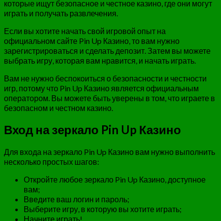
которые ищут безопасное и честное казино, где они могут
играть и получать развлечения.
Если вы хотите начать свой игровой опыт на
официальном сайте Pin Up Казино, то вам нужно
зарегистрироваться и сделать депозит. Затем вы можете
выбрать игру, которая вам нравится, и начать играть.
Вам не нужно беспокоиться о безопасности и честности
игр, потому что Pin Up Казино является официальным
оператором. Вы можете быть уверены в том, что играете в
безопасном и честном казино.
Вход на зеркало Pin Up Казино
Для входа на зеркало Pin Up Казино вам нужно выполнить
несколько простых шагов:
Откройте любое зеркало Pin Up Казино, доступное
вам;
Введите ваш логин и пароль;
Выберите игру, в которую вы хотите играть;
Начните играть!