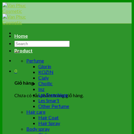
Skip
to
content
Home
Tìm
kiếm:
Product
Perfume
Glorin
0
KOZIN
Cialy
Giỏ hàng
Choilic
Inz
Les Frenchises
Chưa có sản phẩm trong giỏ hàng.
Les Smar’t
Other Perfume
Hair care
Hair Coat
Hair Spray
Body spray