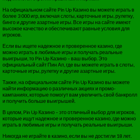
На официальном сайте Pin Up Казино вы можете играть в
более 3 000 игр, включая слоты, карточные игры, рулетку,
бинго и другие азартные игры. Все игры на сайте имеют
высокое качество и обеспечивают равные условия для
игроков.
Если вы ищете надежное и проверенное казино, где
можно играть в любимые игры и получать реальные
выигрыши, то Pin Up Казино – ваш выбор. Это
официальный сайт Пин Ап, где вы можете играть в слоты,
карточные игры, рулетку и другие азартные игры.
Также, на официальном сайте Pin Up Казино вы можете
найти информацию о различных акциях и промо-
кампаниях, которые помогут вам увеличить свой банкролл
и получить больше выигрышей.
В целом, Pin Up Казино – это отличный выбор для игроков,
которые ищут надежное и проверенное казино, где можно
играть в любимые игры и получать реальные выигрыши.
Никогда не играйте в казино, если вы не достигли 18 лет.