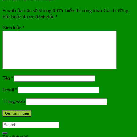
Email của bạn sẽ không được hiển thị công khai.
Các trường
bắt buộc được đánh dấu
*
Bình luận
*
Tên
*
Email
*
Trang web
Bài viết mới