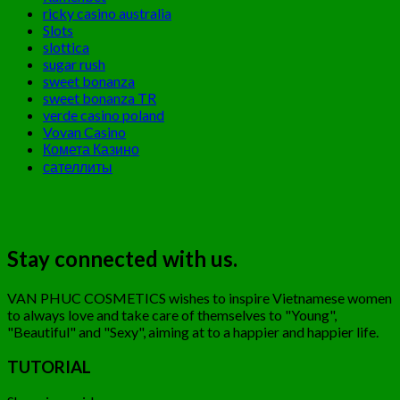
ricky casino australia
Slots
slottica
sugar rush
sweet bonanza
sweet bonanza TR
verde casino poland
Vovan Casino
Комета Казино
сателлиты
Stay connected with us.
VAN PHUC COSMETICS wishes to inspire Vietnamese women
to always love and take care of themselves to "Young",
"Beautiful" and "Sexy", aiming at to a happier and happier life.
TUTORIAL