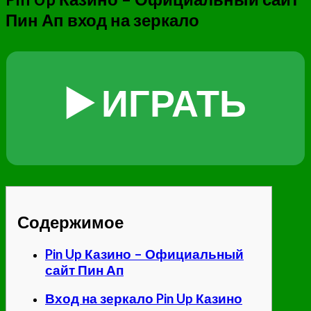
Пин Ап вход на зеркало
▶️ ИГРАТЬ
Содержимое
Pin Up Казино – Официальный
сайт Пин Ап
Вход на зеркало Pin Up Казино