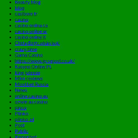
Beauty blog
blog
casibom tr
casino
casino onlina ca
casino online ar
casinò online it
Chưa được phân loại
crazy time
Gama Casino
https://www.gcsepod.co.uk/
Kasyno Online PL
king johnnie
Mini-reviews
Mostbet Russia
News
online casino au
ozwin au casino
pinco
Plinko
plinko_pl
Post
Public
Ramenbet