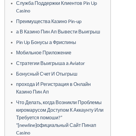
Служба Поддержки Клиентов Pin Up
Casino
Преимущества Казино Pin-up
а В Казино Пин Ап Вывести Выигрыш
Pin Up Бонусы а Фриспины
Мобильное Приложение
Стратегии Выигрыша а Aviator
Бонусный Счет И Отыгрыш
прохода И Регистрация в Онлайн
Казино Пин Ап
Что Делать, когда Возникли Проблемы
киромарусом Доступом К Аккаунту Или
Требуется помоши?”
“[newline]официальный Сайт Пинап
Casino