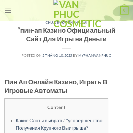
Skip
0
to
content
CHƯA ĐƯỢC PHÂN LOẠI
“пин-ап Казино Официальный
Сайт Для Игры на Деньги
POSTED ON
2 THÁNG 10, 2025
BY
MYPHAMVANPHUC
Пин Ап Онлайн Казино, Играть В
Игровые Автоматы
Content
Какие Слоты выбрать” “усовершенство
Получения Крупного Выигрыша?