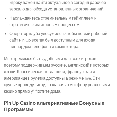
игроку важен найти актуальное а сегодня рабочее
зеркало для обхода установленных ограничений.
Наслаждайтесь стремительным геймплеем и
стратегическим игровым процессом.
Оператор клуба удосужился, чтобы новый рабочий
сайт Pin Up всегда был доступным для входа
пиппардом телефона и компьютера.
Мы стремимся быть удобными для всех игроков,
поэтому поддерживаем русские, английский и которых
языки. Классическая тогдашняя, французская и
американцев рулетка доступны а режиме live. Эти
крупье проведут игру, создавая атмосферу реальными
казино прямо у” “хотите дома.
Pin Up Casino альтернативные Бонусные
Программы