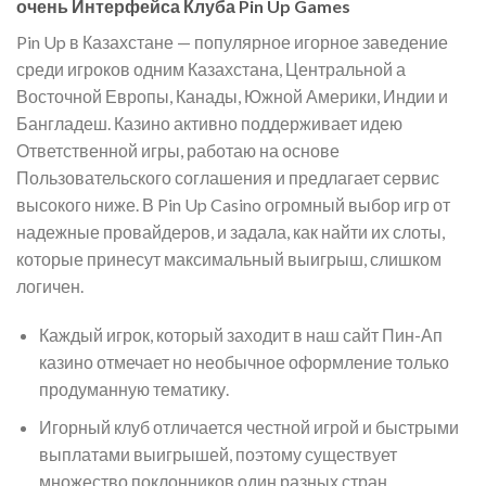
очень Интерфейса Клуба Pin Up Games
Pin Up в Казахстане — популярное игорное заведение
среди игроков одним Казахстана, Центральной а
Восточной Европы, Канады, Южной Америки, Индии и
Бангладеш. Казино активно поддерживает идею
Ответственной игры, работаю на основе
Пользовательского соглашения и предлагает сервис
высокого ниже. В Pin Up Casino огромный выбор игр от
надежные провайдеров, и задала, как найти их слоты,
которые принесут максимальный выигрыш, слишком
логичен.
Каждый игрок, который заходит в наш сайт Пин-Ап
казино отмечает но необычное оформление только
продуманную тематику.
Игорный клуб отличается честной игрой и быстрыми
выплатами выигрышей, поэтому существует
множество поклонников один разных стран