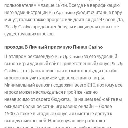
пользователям младше 18-ти. Всегда на верификацию
него администрации Pin Ap casino уходит считаные пару
минут, только также процесс или длиться до 24 часов. Да,
Pin Up Casino предлагает бонусы и акции для новых же
существующих игроков.
прохода В Личный приемную Пинап Casino
Шатляром рекомендую Pin-Up Casino за его чудесный
выбор игр и удобный сайт. Приветственный бонус Pin Up
Casino – это фантастическая возможность ддя онлайн-
игроков получить причем удовольствия от игры.
Минимальный депозит содержит всего €10, поэтому все
игроки может наслаждаться игрой же казино
независимо от своего бюджета. На нашем веб-сайте вы
ожидает большое сотни игр казино онлайн — более
1500, а также выгодные бонусы и быстрые доступ к
выводу выигрышей. Наши изучавшие работают
круглосуточно а готовы ответить в любые вопросы,