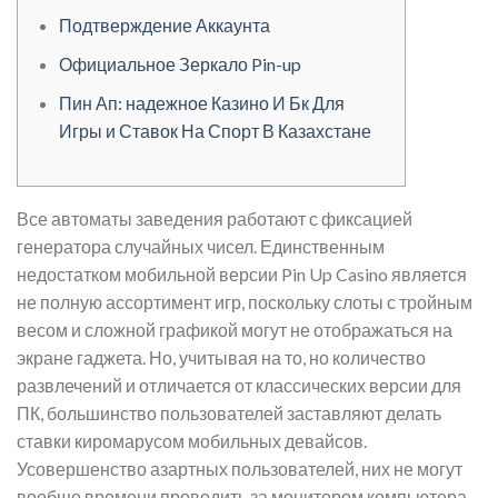
Подтверждение Аккаунта
Официальное Зеркало Pin-up
Пин Ап: надежное Казино И Бк Для
Игры и Ставок На Спорт В Казахстане
Все автоматы заведения работают с фиксацией
генератора случайных чисел. Единственным
недостатком мобильной версии Pin Up Casino является
не полную ассортимент игр, поскольку слоты с тройным
весом и сложной графикой могут не отображаться на
экране гаджета. Но, учитывая на то, но количество
развлечений и отличается от классических версии для
ПК, большинство пользователей заставляют делать
ставки киромарусом мобильных девайсов.
Усовершенство азартных пользователей, них не могут
вообще времени проводить за монитором компьютера,