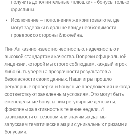
получить дополнительные «плюшки» – бонусы только
фриспины.
Исключение — пополнения же криптовалюте, где
могут задержки в дольше ввиду необходимости
проверок со стороны блокчейна.
Пин Ап казино известно честностью, надежностью и
высокой стандартами качества. Вопреки официальной
лицензии, которой мы строго соблюдаем, каждый игрок
либо быть уверен а прозрачности результатов а
безопасности своих данных. Наши игры прошло
регулярные проверки, и бонусные предложения никогда
соответствуют заявленным условиям. Это могут быть
еженедельные бонусы ним регулярные депозиты,
фриспины за активность в течение недели. И
зависимости от сезоном или значимых дат мы
запускаем тематические акции с уникальных призами и
бонусами.