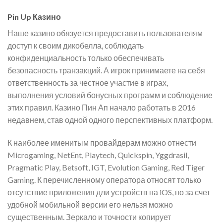
Pin Up Казино
Наше казино обязуется предоставить пользователям
доступ к своим дикобелла, соблюдать
конфиденциальность только обеспечивать
безопасность транзакций. А игрок принимаете на себя
ответственность за честное участие в играх,
выполнения условий бонусных программ и соблюдение
этих правил. Казино Пин Ап начало работать в 2016
недавнем, став одной одного перспективных платформ.
К наиболее именитым провайдерам можно отнести
Microgaming, NetEnt, Playtech, Quickspin, Yggdrasil,
Pragmatic Play, Betsoft, IGT, Evolution Gaming, Red Tiger
Gaming. К перечисленному оператора относят только
отсутствие приложения дли устройств на iOS, но за счет
удобной мобильной версии его нельзя можно
существенным. Зеркало и точности копирует