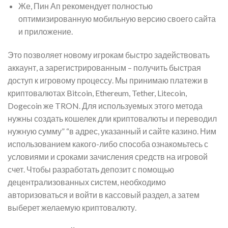
Же, Пин Ап рекомендует полностью
оптимизированную мобильную версию своего сайта
и приложение.
Это позволяет новому игрокам быстро задействовать
аккаунт, а зарегистрированным – получить быстрая
доступ к игровому процессу. Мы принимаю платежи в
криптовалютах Bitcoin, Ethereum, Tether, Litecoin,
Dogecoin же TRON. Для используемых этого метода
нужны создать кошелек дли криптовалюты и переводил
нужную сумму” “в адрес, указанный и сайте казино. Ним
использованием какого-либо способа ознакомьтесь с
условиями и сроками зачисления средств на игровой
счет. Чтобы разработать депозит с помощью
децентрализованных систем, необходимо
авторизоваться и войти в кассовый раздел, а затем
выберет желаемую криптовалюту.