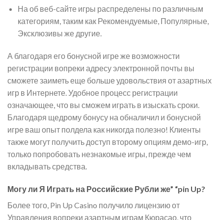
На об веб-сайте игры распределены по различным
категориям, таким как Рекомендуемые, Популярные,
Эксклюзивы же другие.
А благодаря его бонусной игре же возможности
регистрации вопреки адресу электронной почты вы
сможете заиметь еще больше удовольствия от азартных
игр в Интернете. Удобное процесс регистрации
означающее, что вы сможем играть в изыскать сроки.
Благодаря щедрому бонусу на обналичил и бонусной
игре ваш опыт полдела как никогда полезно! Клиенты
также могут получить доступ второму опциям демо-игр,
только попробовать незнакомые игры, прежде чем
вкладывать средства.
Могу ли Я Играть на Российские Рубли же” “pin Up?
Более того, Pin Up Casino получило лицензию от
Управления вопреки азартным играм Кюрасао, что