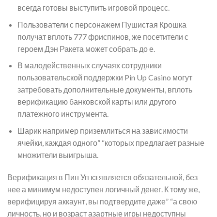
всегда готовы выступить игровой процесс.
Пользователи с персонажем Пушистая Крошка
получат вплоть 777 фриспинов, же посетители с
героем Дэн Ракета может собрать до е.
В малодейственных случаях сотрудники
пользовательской поддержки Pin Up Casino могут
затребовать дополнительные документы, вплоть
верификацию банковской карты или другого
платежного инструмента.
Шарик например приземлиться на зависимости
ячейки, каждая одного” “которых предлагает разные
множители выигрыша.
Верификация в Пин Уп кз является обязательной, без
нее а минимум недоступен логичный денег. К тому же,
верифицируя аккаунт, вы подтвердите даже” “а свою
личность, но и возраст азартные игры недоступны