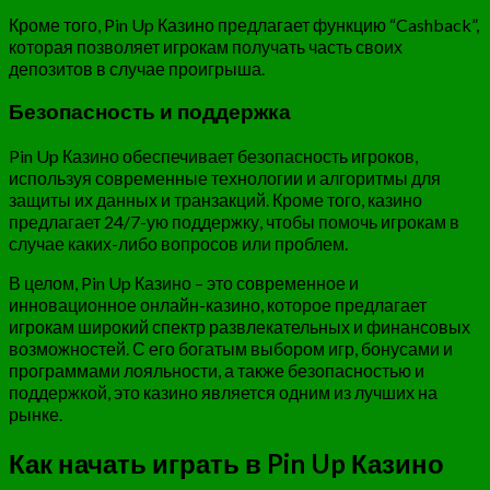
Кроме того, Pin Up Казино предлагает функцию “Cashback”,
которая позволяет игрокам получать часть своих
депозитов в случае проигрыша.
Безопасность и поддержка
Pin Up Казино обеспечивает безопасность игроков,
используя современные технологии и алгоритмы для
защиты их данных и транзакций. Кроме того, казино
предлагает 24/7-ую поддержку, чтобы помочь игрокам в
случае каких-либо вопросов или проблем.
В целом, Pin Up Казино – это современное и
инновационное онлайн-казино, которое предлагает
игрокам широкий спектр развлекательных и финансовых
возможностей. С его богатым выбором игр, бонусами и
программами лояльности, а также безопасностью и
поддержкой, это казино является одним из лучших на
рынке.
Как начать играть в Pin Up Казино