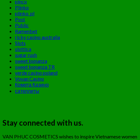
pinco
Plinko
plinko_pl
Post
Public
Ramenbet
ricky casino australia
Slots
slottica
sugar rush
sweet bonanza
sweet bonanza TR
verde casino poland
Vovan Casino
Комета Казино
сателлиты
Stay connected with us.
VAN PHUC COSMETICS wishes to inspire Vietnamese women