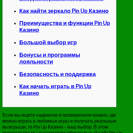
Как найти зеркало Pin Up Казино
Преимущества и функции Pin Up
Казино
Большой выбор игр
Бонусы и программы
лояльности
Безопасность и поддержка
Как начать играть в Pin Up
Казино
Если вы ищете надежное и проверенное казино, где
можно играть в любимые игры и получать реальные
выигрыши, то Pin Up Казино – ваш выбор. В этом
руководстве мы рассмотрим официальный сайт Pin Up