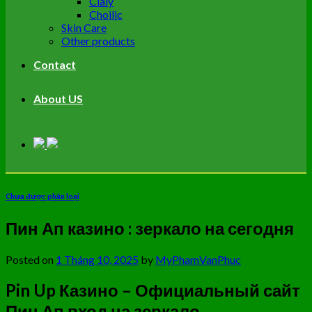
Cialy
Choilic
Skin Care
Other products
Contact
About US
Chưa được phân loại
Пин Ап казино : зеркало на сегодня
Posted on
1 Tháng 10, 2025
by
MyPhamVanPhuc
Pin Up Казино – Официальный сайт
Пин Ап вход на зеркало