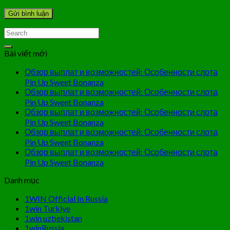
Bài viết mới
Обзор выплат и возможностей: Особенности слота
Pin Up Sweet Bonanza
Обзор выплат и возможностей: Особенности слота
Pin Up Sweet Bonanza
Обзор выплат и возможностей: Особенности слота
Pin Up Sweet Bonanza
Обзор выплат и возможностей: Особенности слота
Pin Up Sweet Bonanza
Обзор выплат и возможностей: Особенности слота
Pin Up Sweet Bonanza
Danh mục
1WIN Official In Russia
1win Turkiye
1win uzbekistan
1winRussia