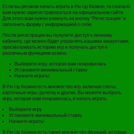
Если вы решили начать играть в Pin Up Казино, то сначала
вам нужно зарегистрироваться на официальном сайте.
Для этого вам нужно кликнуть на кнопку “Регистрация” и
заполнить форму с информацией о себе.
После регистрации вы получите доступ к личному
кабинету, где можно будет управлять вашими аккаунтами,
просматривать историю игр и получать доступ к
различным функциям казино.
Выберите игру, которая вам понравилась
Установите минимальный ставку
Начните играть!
В Pin Up Казино есть множество игр, включая слоты,
карточные игры, рулетку и другие. Вы можете выбрать
игру, которая вам понравилась, и начать играть.
Выберите игру
Установите минимальный ставку
Начните играть!
В Pin Up Казино есть также множество функций, которые