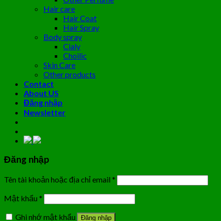
Hair care
Hair Coat
Hair Spray
Body spray
Cialy
Choilic
Skin Care
Other products
Contact
About US
Đăng nhập
Newsletter
Đăng nhập
Tên tài khoản hoặc địa chỉ email
*
Mật khẩu
*
Ghi nhớ mật khẩu
Đăng nhập