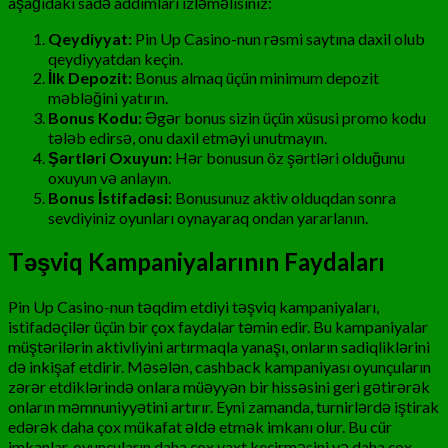
aşağıdakı sadə addımları izləməlisiniz:
Qeydiyyat:
Pin Up Casino-nun rəsmi saytına daxil olub
qeydiyyatdan keçin.
İlk Depozit:
Bonus almaq üçün minimum depozit
məbləğini yatırın.
Bonus Kodu:
Əgər bonus sizin üçün xüsusi promo kodu
tələb edirsə, onu daxil etməyi unutmayın.
Şərtləri Oxuyun:
Hər bonusun öz şərtləri olduğunu
oxuyun və anlayın.
Bonus İstifadəsi:
Bonusunuz aktiv olduqdan sonra
sevdiyiniz oyunları oynayaraq ondan yararlanın.
Təşviq Kampaniyalarının Faydaları
Pin Up Casino-nun təqdim etdiyi təşviq kampaniyaları,
istifadəçilər üçün bir çox faydalar təmin edir. Bu kampaniyalar
müştərilərin aktivliyini artırmaqla yanaşı, onların sadiqliklərini
də inkişaf etdirir. Məsələn, cashback kampaniyası oyunçuların
zərər etdiklərində onlara müəyyən bir hissəsini geri gətirərək
onların məmnuniyyətini artırır. Eyni zamanda, turnirlərdə iştirak
edərək daha çox mükafat əldə etmək imkanı olur. Bu cür
imkanlar, oyunçuların daha çox vaxt keçirməsini və daha çox