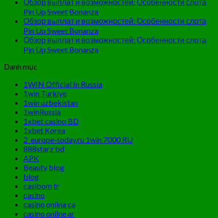
Обзор выплат и возможностей: Особенности слота
Pin Up Sweet Bonanza
Обзор выплат и возможностей: Особенности слота
Pin Up Sweet Bonanza
Обзор выплат и возможностей: Особенности слота
Pin Up Sweet Bonanza
Danh mục
1WIN Official In Russia
1win Turkiye
1win uzbekistan
1winRussia
1xbet casino BD
1xbet Korea
2_europe-today.ru 1win 7000 RU
888starz bd
APK
Beauty blog
blog
casibom tr
casino
casino onlina ca
casino online ar