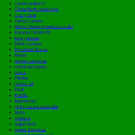
casinò online it
Chưa được phân loại
crazy time
Gama Casino
https://www.gcsepod.co.uk/
Kasyno Online PL
king johnnie
Mini-reviews
Mostbet Russia
News
online casino au
ozwin au casino
pinco
Plinko
plinko_pl
Post
Public
Ramenbet
ricky casino australia
Slots
slottica
sugar rush
sweet bonanza
sweet bonanza TR