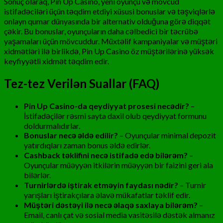
Sonuç olaraq, Pin Up Casino, yeni oyunçu və mövcud
istifadəciləri üçün təqdim etdiyi xüsusi bonuslar və təşviqlərlə
onlayn qumar dünyasında bir alternativ olduğuna görə diqqət
çəkir. Bu bonuslar, oyunçuların daha cəlbedici bir təcrübə
yaşamaları üçün mövcuddur. Müxtəlif kampaniyalar və müştəri
xidmətləri ilə birlikdə, Pin Up Casino öz müştərilərinə yüksək
keyfiyyətli xidmət təqdim edir.
Tez-tez Verilən Suallar (FAQ)
Pin Up Casino-da qeydiyyat prosesi necədir?
–
İstifadəçilər rəsmi sayta daxil olub qeydiyyat formunu
doldurmalıdırlar.
Bonuslar necə əldə edilir?
– Oyunçular minimal depozit
yatırdıqları zaman bonus əldə edirlər.
Cashback təklifini necə istifadə edə bilərəm?
–
Oyunçular müəyyən itkilərin müəyyən bir faizini geri ala
bilərlər.
Turnirlərdə iştirak etməyin faydası nədir?
– Turnir
yarışları iştirakçılara əlavə mükafatlar təklif edir.
Müştəri dəstəyi ilə necə əlaqə saxlaya bilərəm?
–
Email, canlı çat və sosial media vasitəsilə dəstək almanız