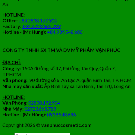
An
HOTLINE:
Office
:
+84.2838.172.904
Factory:
+84.2723.665.789
Hotline - (Mr.Hung):
+84.939.548.686
CÔNG TY TNHH SX TM VÀ DV MỸ PHẨM VẠN PHÚC
ĐỊA CHỈ:
Công ty:
150A đường số 47, Phường Tân Quy, Quận 7,
TP.HCM
Văn phòng:
90 đường số 6, An Lạc A, quận Bình Tân, TP. HCM
Nhà máy sản xuất:
Ấp Bình Tây xã Tân Bình , Tân Trụ, Long An
HOTLINE:
Văn Phòng:
02838.172.904
Nhà Máy:
02723.665.789
Hotline - (Mr.Hùng):
0939.548.686
Copyright 2026 ©
vanphuccosmetic.com