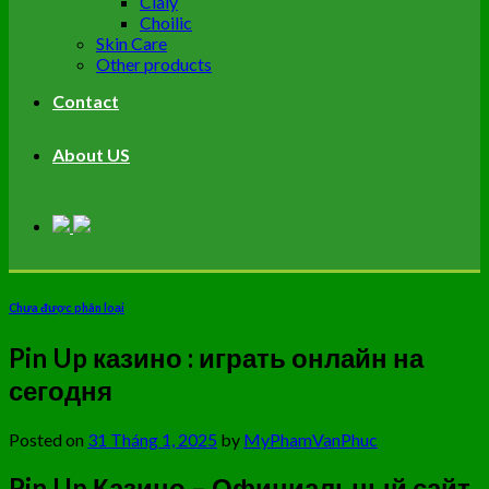
Cialy
Choilic
Skin Care
Other products
Contact
About US
Chưa được phân loại
Pin Up казино : играть онлайн на
сегодня
Posted on
31 Tháng 1, 2025
by
MyPhamVanPhuc
Pin Up Казино – Официальный сайт