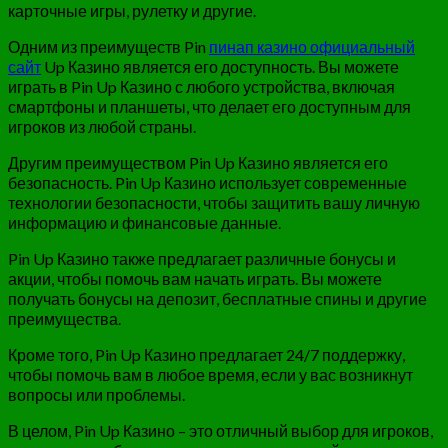
карточные игры, рулетку и другие.
Одним из преимуществ Pin
пинап казино официальный
сайт
Up Казино является его доступность. Вы можете
играть в Pin Up Казино с любого устройства, включая
смартфоны и планшеты, что делает его доступным для
игроков из любой страны.
Другим преимуществом Pin Up Казино является его
безопасность. Pin Up Казино использует современные
технологии безопасности, чтобы защитить вашу личную
информацию и финансовые данные.
Pin Up Казино также предлагает различные бонусы и
акции, чтобы помочь вам начать играть. Вы можете
получать бонусы на депозит, бесплатные спины и другие
преимущества.
Кроме того, Pin Up Казино предлагает 24/7 поддержку,
чтобы помочь вам в любое время, если у вас возникнут
вопросы или проблемы.
В целом, Pin Up Казино – это отличный выбор для игроков,