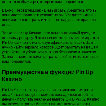
играть в любые игры, которые вам понравятся.
Важно! Перед тем, как начать играть, убедитесь, что вы
понимаете правила и условия игры. Убедитесь, что вы
понимаете, как играть, и что вы не нарушаете правила
игры.
Зеркало Pin Up Казино – это альтернативный доступ к
игровому ресурсу. Это означает, что вы можете играть в
Pin Up Казино, не используя официальный сайт. Вам
нужно найти зеркало, которое будет работать на вашем
устройстве, и убедиться, что оно безопасно и надежно.
Затем вы можете начать играть в любые игры, которые
вам понравятся.
Преимущества и функции Pin Up
Казино
Pin Up Казино – это уникальная возможность играть в
онлайн-казино, где вы можете насладиться игрой на
деньги и получать реальные выигрыши. В Pin Up Казино
вы можете играть в более 3000 игр, включая слоты,