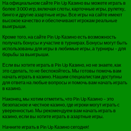
На официальном сайте Pin Up Казино вы можете играть в
более 3 000 игр, включая слоты, карточные игры, рулетку,
бинго и другие азартные игры. Все игры на сайте имеют
высокое качество и обеспечивают игрокам реальные
выигрыши.
Кроме того, на сайте Pin Up Казино есть возможность
получать бонусы и участие в турнирах. Бонусы могут быть
использованы для игры в любимые игры, а турниры – для
борьбы за выигрыши.
Если вы хотите играть в Pin Up Казино, но не знаете, как
это сделать, то не беспокойтесь. Мы готовы помочь вам
начать играть в казино. Нашим специалистам доступны
для ответа на любые вопросы и помочь вам начать играть
в казино.
Наконец, мы хотим отметить, что Pin Up Казино – это
безопасное и честное казино, где игроки могут играть с
уверенностью. Мы рекомендуем вам начать играть в
казино, если вы хотите играть в азартные игры.
Начните играть в Pin Up Казино сегодня!