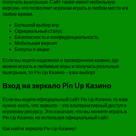
получать выигрыши. Сайт также имеет мобильную
версию, что позволяет игрокам играть в любом месте и в
любое время.
Большой выбор игр
Официальный статус
Безопасность и конфиденциальность
Мобильная версия
Бонусы и акции
Если вы ищете надежное и проверенное казино, где
можно играть в любимые игры и получать реальные
выигрыши, то Pin Up Казино – ваш выбор!
Вход на зеркало Pin Up Казино
Если вы ищете официальный сайт Pin Up Казино, то вам
нужно знать, что зеркало – это альтернативный доступ к
игровому ресурсу. Это означает, что вы можете играть в
Pin Up Казино, не используя официальный сайт.
Как найти зеркало Pin Up Казино?