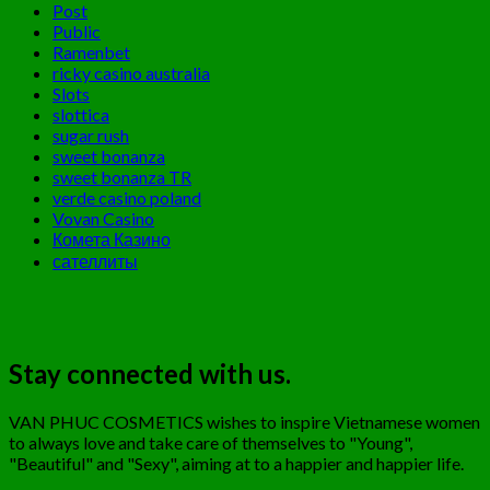
Post
Public
Ramenbet
ricky casino australia
Slots
slottica
sugar rush
sweet bonanza
sweet bonanza TR
verde casino poland
Vovan Casino
Комета Казино
сателлиты
Stay connected with us.
VAN PHUC COSMETICS wishes to inspire Vietnamese women
to always love and take care of themselves to "Young",
"Beautiful" and "Sexy", aiming at to a happier and happier life.