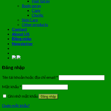
Hair Spray
Body spray
Cialy
Choilic
Skin Care
Other products
Contact
About US
Đăng nhập
Newsletter
Đăng nhập
Tên tài khoản hoặc địa chỉ email
*
Mật khẩu
*
Ghi nhớ mật khẩu
Đăng nhập
Quên mật khẩu?