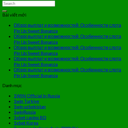
Bài viết mới
Обзор выплат и возможностей: Особенности слота
Pin Up Sweet Bonanza
Обзор выплат и возможностей: Особенности слота
Pin Up Sweet Bonanza
Обзор выплат и возможностей: Особенности слота
Pin Up Sweet Bonanza
Обзор выплат и возможностей: Особенности слота
Pin Up Sweet Bonanza
Обзор выплат и возможностей: Особенности слота
Pin Up Sweet Bonanza
Danh mục
1WIN Official In Russia
1win Turkiye
1win uzbekistan
1winRussia
1xbet casino BD
1xbet Korea