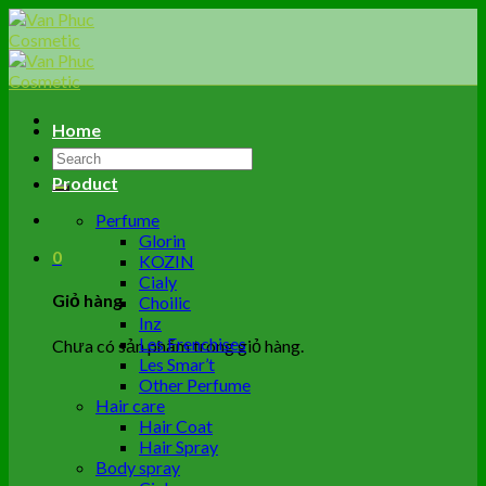
Skip
to
content
Home
Tìm
kiếm:
Product
Perfume
Glorin
0
KOZIN
Cialy
Giỏ hàng
Choilic
Inz
Les Frenchises
Chưa có sản phẩm trong giỏ hàng.
Les Smar’t
Other Perfume
Hair care
Hair Coat
Hair Spray
Body spray