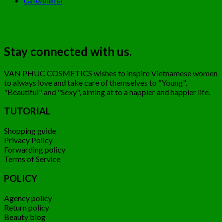
сателлиты
Stay connected with us.
VAN PHUC COSMETICS wishes to inspire Vietnamese women
to always love and take care of themselves to "Young",
"Beautiful" and "Sexy", aiming at to a happier and happier life.
TUTORIAL
Shopping guide
Privacy Policy
Forwarding policy
Terms of Service
POLICY
Agency policy
Return policy
Beauty blog