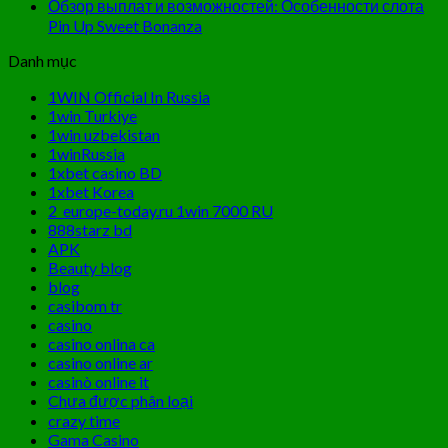
Обзор выплат и возможностей: Особенности слота
Pin Up Sweet Bonanza
Danh mục
1WIN Official In Russia
1win Turkiye
1win uzbekistan
1winRussia
1xbet casino BD
1xbet Korea
2_europe-today.ru 1win 7000 RU
888starz bd
APK
Beauty blog
blog
casibom tr
casino
casino onlina ca
casino online ar
casinò online it
Chưa được phân loại
crazy time
Gama Casino