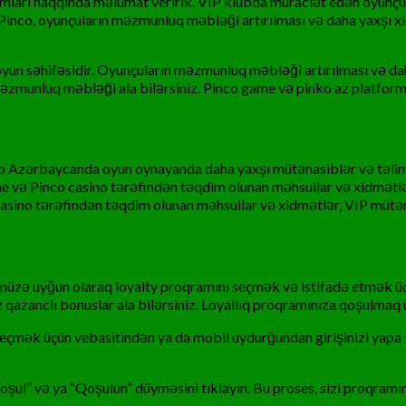
mları haqqında məlumat veririk. VIP klubda müraciət edən oyunçul
 Pinco, oyunçuların məzmunluq məbləği artırılması və daha yaxşı 
un səhifəsidir. Oyunçuların məzmunluq məbləği artırılması və dah
əzmunluq məbləği ala bilərsiniz. Pinco game və pinko az platfor
o Azərbaycanda oyun oynayanda daha yaxşı mütənasiblər və təlima
me və Pinco casino tərəfindən təqdim olunan məhsullar və xidmətlə
co casino tərəfindən təqdim olunan məhsullar və xidmətlər, VIP mütə
ə uyğun olaraq loyalty proqramını seçmək və istifadə etmək üçün 
qazanclı bonuslar ala bilərsiniz. Loyallıq proqramınıza qoşulmaq 
eçmək üçün vebasitindən ya da mobil uydurğundan girişinizi yapa b
şul” və ya “Qoşulun” düyməsini tıklayın. Bu proses, sizi proqramı