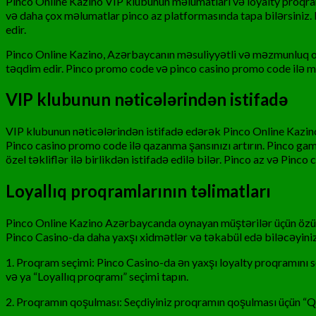
Pinco Online Kazino VIP klubunun məlumatları və loyalty proqra
və daha çox məlumatlar pinco az platformasında tapa bilərsiniz.
edir.
Pinco Online Kazino, Azərbaycanın məsuliyyətli və məzmunluq oy
təqdim edir. Pinco promo code və pinco casino promo code ilə m
VIP klubunun nəticələrindən istifadə
VIP klubunun nəticələrindən istifadə edərək Pinco Online Kazin
Pinco casino promo code ilə qazanma şansınızı artırın. Pinco ga
özel təkliflər ilə birlikdən istifadə edilə bilər. Pinco az və Pin
Loyallıq proqramlarının təlimatları
Pinco Online Kazino Azərbaycanda oynayan müştərilər üçün özünüz
Pinco Casino-da daha yaxşı xidmətlər və təkabül edə biləcəyiniz 
1. Proqram seçimi: Pinco Casino-da ən yaxşı loyalty proqramını s
və ya “Loyallıq proqramı” seçimi tapın.
2. Proqramın qoşulması: Seçdiyiniz proqramın qoşulması üçün “Qo