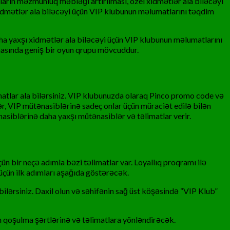
arın məzmunluq məbləği artırılması, özel xidmətlər ala biləcəyi
xidmətlər ala biləcəyi üçün VIP klubunun məlumatlarını təqdim
a yaxşı xidmətlər ala biləcəyi üçün VIP klubunun məlumatlarını
masında geniş bir oyun qrupu mövcuddur.
tlar ala bilərsiniz. VIP klubunuzda olaraq Pinco promo code və
r, VIP mütənasiblərinə sadeç onlar üçün müraciət edilə bilən
nasiblərinə daha yaxşı mütənasiblər və təlimatlar verir.
bir neçə adımla bəzi təlimatlar var. Loyallıq proqramı ilə
üçün ilk adımları aşağıda göstərəcək.
ilərsiniz. Daxil olun və səhifənin sağ üst köşəsində “VIP Klub”
n qoşulma şərtlərinə və təlimatlara yönləndirəcək.