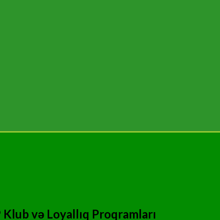
 Klub və Loyallıq Proqramları