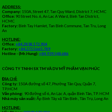
ADDRESS:
Company:
150A, Street 47, Tan Quy Ward, District 7, HCMC
Office:
90 Street No. 6, An Lac A Ward, Binh Tan District,
HCMC
Factory:
Binh Tay Hamlet, Tan Binh Commune, Tan Tru, Long
An
HOTLINE:
Office
:
+84.2838.172.904
Factory:
+84.2723.665.789
Hotline - (Mr.Hung):
+84.939.548.686
CÔNG TY TNHH SX TM VÀ DV MỸ PHẨM VẠN PHÚC
ĐỊA CHỈ:
Công ty:
150A đường số 47, Phường Tân Quy, Quận 7,
TP.HCM
Văn phòng:
90 đường số 6, An Lạc A, quận Bình Tân, TP. HCM
Nhà máy sản xuất:
Ấp Bình Tây xã Tân Bình , Tân Trụ, Long An
HOTLINE: