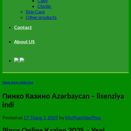
Cialy
Choilic
Skin Care
Other products
Contact
About US
Chưa được phân loại
Пинко Казино Azərbaycan – lisenziya
indi
Posted on
17 Tháng 1, 2025
by
MyPhamVanPhuc
Pinco Online Kazino 2025 – Yeni