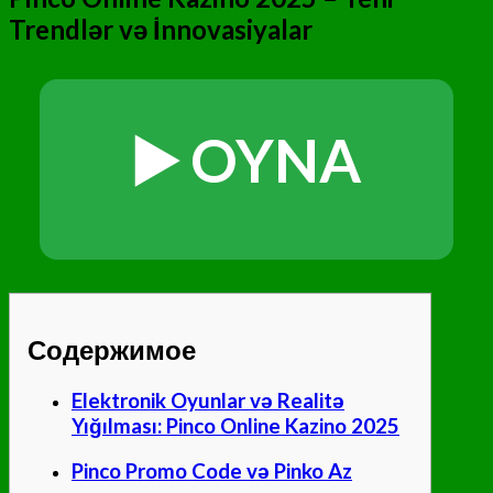
Trendlər və İnnovasiyalar
▶️ OYNA
Содержимое
Elektronik Oyunlar və Realitə
Yığılması: Pinco Online Kazino 2025
Pinco Promo Code və Pinko Az