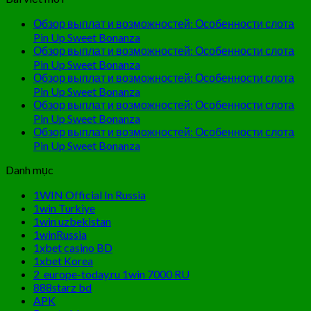
Обзор выплат и возможностей: Особенности слота
Pin Up Sweet Bonanza
Обзор выплат и возможностей: Особенности слота
Pin Up Sweet Bonanza
Обзор выплат и возможностей: Особенности слота
Pin Up Sweet Bonanza
Обзор выплат и возможностей: Особенности слота
Pin Up Sweet Bonanza
Обзор выплат и возможностей: Особенности слота
Pin Up Sweet Bonanza
Danh mục
1WIN Official In Russia
1win Turkiye
1win uzbekistan
1winRussia
1xbet casino BD
1xbet Korea
2_europe-today.ru 1win 7000 RU
888starz bd
APK