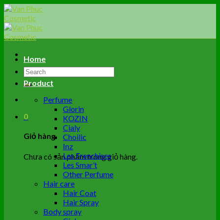
Skip
to
content
Home
Tìm
kiếm:
Product
Perfume
Glorin
0
KOZIN
Cialy
Giỏ hàng
Choilic
Inz
Les Frenchises
Chưa có sản phẩm trong giỏ hàng.
Les Smar’t
Other Perfume
Hair care
Hair Coat
Hair Spray
Body spray