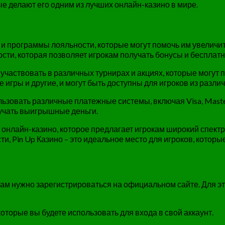
е делают его одним из лучших онлайн-казино в мире.
 и программы лояльности, которые могут помочь им увеличит
ости, которая позволяет игрокам получать бонусы и бесплатн
 участвовать в различных турнирах и акциях, которые могут 
е игры и другие, и могут быть доступны для игроков из разли
овать различные платежные системы, включая Visa, Mastercard
олучать выигрышные деньги.
е онлайн-казино, которое предлагает игрокам широкий спек
, Pin Up Казино – это идеальное место для игроков, котор
 вам нужно зарегистрироваться на официальном сайте. Для эт
которые вы будете использовать для входа в свой аккаунт.