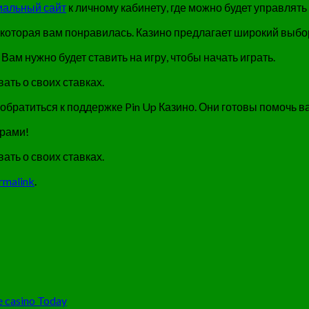
иальный сайт
к личному кабинету, где можно будет управлять
, которая вам понравилась. Казино предлагает широкий выбор
Вам нужно будет ставить на игру, чтобы начать играть.
ать о своих ставках.
обратиться к поддержке Pin Up Казино. Они готовы помочь в
грами!
ать о своих ставках.
rmalink
.
e casino Today