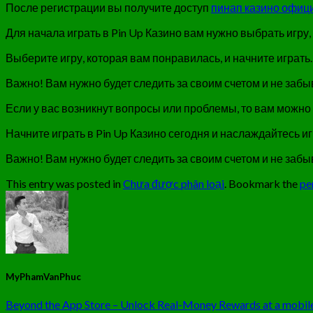
После регистрации вы получите доступ
пинап казино офиц
Для начала играть в Pin Up Казино вам нужно выбрать игру
Выберите игру, которая вам понравилась, и начните играть. 
Важно! Вам нужно будет следить за своим счетом и не забыв
Если у вас возникнут вопросы или проблемы, то вам можно 
Начните играть в Pin Up Казино сегодня и наслаждайтесь и
Важно! Вам нужно будет следить за своим счетом и не забыв
This entry was posted in
Chưa được phân loại
. Bookmark the
pe
MyPhamVanPhuc
Beyond the App Store – Unlock Real-Money Rewards at a mobil