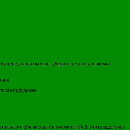
му перед началом игры, убедитесь, что вы знакомы с
твия.
ться к поддержке.
кательных и финансовых возможностей. В этом разделе мы