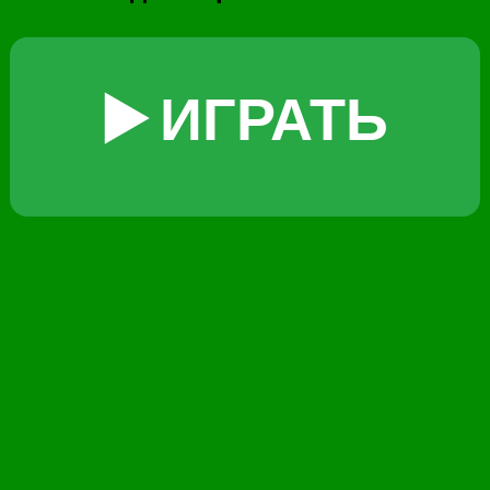
▶️ ИГРАТЬ