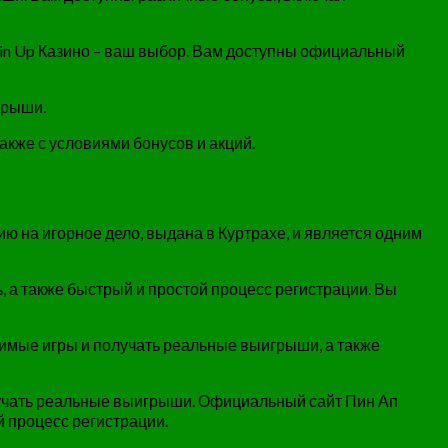
Pin Up Казино – ваш выбор. Вам доступны официальный
грыши.
акже с условиями бонусов и акций.
ю на игорное дело, выдана в Куртрахе, и является одним
а также быстрый и простой процесс регистрации. Вы
юбимые игры и получать реальные выигрыши, а также
олучать реальные выигрыши. Официальный сайт Пин Ап
 процесс регистрации.