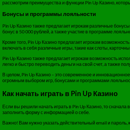
рассмотрим преимущества и функции Pin Up Казино, которы
Бонусы и программы лояльности
Pin Up Казино также предлагает игрокам различные бонусы
бонус в 50 000 рублей, а также участие в программе лояльн
Кроме того, Pin Up Казино предлагает игрокам возможность
включать в себя различные игры, такие как слоты, карточны
Pin Up Казино также предлагает игрокам возможность использ
легко и быстро переводить деньги на свой счет, а также п
В целом, Pin Up Казино – это современное и инновационно
огромным выбором игр, бонусами и программами лояльности
Как начать играть в Pin Up Казино
Если вы решили начать играть в Pin Up Казино, то сначала
заполнить форму с информацией о себе.
Важно! Вам нужно указать действительный email и пароль, 