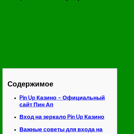
Содержимое
Pin Up Казино – Официальный
сайт Пин Ап
Вход на зеркало Pin Up Казино
Важные советы для входа на