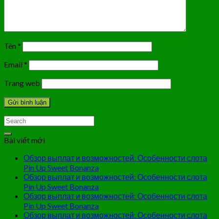
Tên
*
Email
*
Trang web
Bài viết mới
Обзор выплат и возможностей: Особенности слота
Pin Up Sweet Bonanza
Обзор выплат и возможностей: Особенности слота
Pin Up Sweet Bonanza
Обзор выплат и возможностей: Особенности слота
Pin Up Sweet Bonanza
Обзор выплат и возможностей: Особенности слота