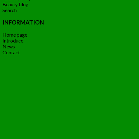
Beauty blog
Search
INFORMATION
Home page
Introduce
News
Contact