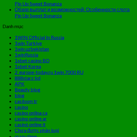
Pin Up Sweet Bonanza
Обзор выплат и возможностей: Особенности слота
Pin Up Sweet Bonanza
Danh mục
1WIN Official In Russia
1win Turkiye
1win uzbekistan
1winRussia
1xbet casino BD
1xbet Korea
2_europe-today.ru 1win 7000 RU
888starz bd
APK
Beauty blog
blog
casibom tr
casino
casino onlina ca
casino online ar
casinò online it
Chưa được phân loại
crazy time