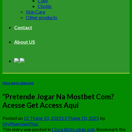
Cialy
Choilic
Skin Care
Other products
Contact
About US
Chưa được phân loại
“Pretende Jogar Na Mostbet Com?
Acesse Get Access Aqui
Posted on
12 Tháng 10, 2025
13 Tháng 10, 2025
by
MyPhamVanPhuc
This entry was posted in
Chưa được phân loại
. Bookmark the