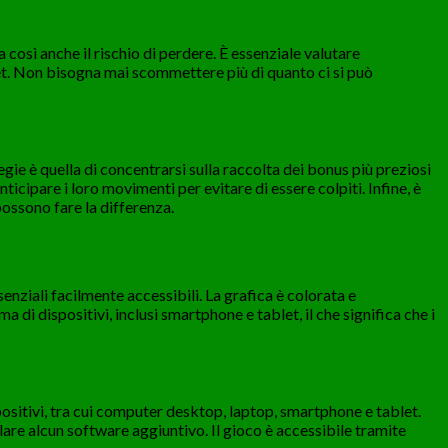
 così anche il rischio di perdere. È essenziale valutare
dget. Non bisogna mai scommettere più di quanto ci si può
gie è quella di concentrarsi sulla raccolta dei bonus più preziosi
nticipare i loro movimenti per evitare di essere colpiti. Infine, è
ossono fare la differenza.
senziali facilmente accessibili. La grafica è colorata e
di dispositivi, inclusi smartphone e tablet, il che significa che i
positivi, tra cui computer desktop, laptop, smartphone e tablet.
are alcun software aggiuntivo. Il gioco è accessibile tramite