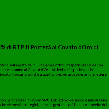
8% di RTP ti Porterà al Covato dOro di
titolo sviluppato da InOut Games offre un’esperienza unica con
nus e mirando al Covato d’Oro, si rivela un’esperienza che
 giocatori occasionali che a quelli più esperti, desiderosi di mettere
rno al giocatore (RTP) del 98%. L’obiettivo del gioco è guidare una
che elementi strategici, come la gestione dei bonus e la scelta del