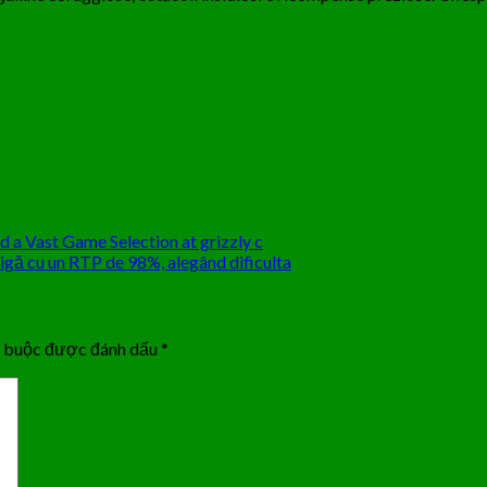
d a Vast Game Selection at grizzly c
gă cu un RTP de 98%, alegând dificulta
t buộc được đánh dấu
*