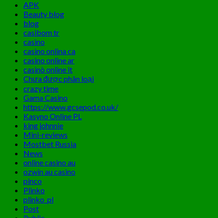
APK
Beauty blog
blog
casibom tr
casino
casino onlina ca
casino online ar
casinò online it
Chưa được phân loại
crazy time
Gama Casino
https://www.gcsepod.co.uk/
Kasyno Online PL
king johnnie
Mini-reviews
Mostbet Russia
News
online casino au
ozwin au casino
pinco
Plinko
plinko_pl
Post
Public