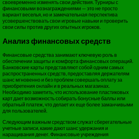
своевременно изменять свои действия. Турниры с
финансовыми вознаграждениями — это не просто
вариант веселья, но и замечательная перспектива
усовершенствовать свои игровые навыки и проверить
свои силы против других опытных игроков.
Анализ финансовых средств
Финансовые средства занимают ключевую роль в
обеспечении защиты и комфорта финансовых операций.
Банковские карты представляют собой одним самых
распространенных средств, предоставляя держателям
шанс мгновенно и без проблем совершать оплату за
приобретения онлайн и в реальных магазинах.
Необходимо заметить, что использование пластиковых
карт дает возможность собирать бонусные баллы или
обратный платеж, что делает их еще более заманчивыми
для пользователей.
Следующим важным средством служат сберегательные
учетные записи, какие дают шанс удержания и
наращивания денег. Финансовые учреждения