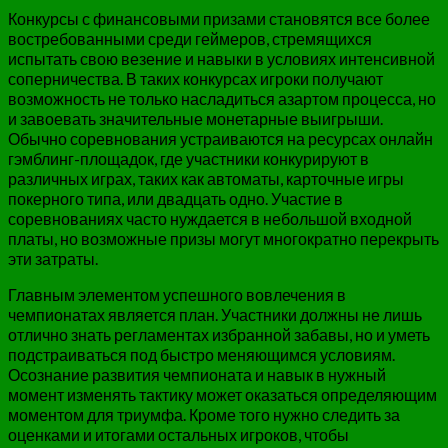
Конкурсы с финансовыми призами становятся все более
востребованными среди геймеров, стремящихся
испытать свою везение и навыки в условиях интенсивной
соперничества. В таких конкурсах игроки получают
возможность не только насладиться азартом процесса, но
и завоевать значительные монетарные выигрыши.
Обычно соревнования устраиваются на ресурсах онлайн
гэмблинг-площадок, где участники конкурируют в
различных играх, таких как автоматы, карточные игры
покерного типа, или двадцать одно. Участие в
соревнованиях часто нуждается в небольшой входной
платы, но возможные призы могут многократно перекрыть
эти затраты.
Главным элементом успешного вовлечения в
чемпионатах является план. Участники должны не лишь
отлично знать регламентах избранной забавы, но и уметь
подстраиваться под быстро меняющимся условиям.
Осознание развития чемпионата и навык в нужный
момент изменять тактику может оказаться определяющим
моментом для триумфа. Кроме того нужно следить за
оценками и итогами остальных игроков, чтобы