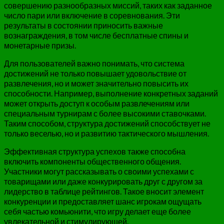
совершению разнообразных миссий, таких как заданное
число пари или включение в соревнования. Эти
результаты в состоянии приносить важные
вознаграждения, в том числе бесплатные спины и
монетарные призы.
Для пользователей важно понимать, что система
достижений не только повышает удовольствие от
развлечения, но и может значительно повысить их
способности. Например, выполнение конкретных заданий
может открыть доступ к особым развлечениям или
специальным турнирам с более высокими ставочками.
Таким способом, структура достижений способствует не
только веселью, но и развитию тактического мышления.
Эффективная структура успехов также способна
включить компоненты общественного общения.
Участники могут рассказывать о своими успехами с
товарищами или даже конкурировать друг с другом за
лидерство в таблице рейтингов. Такое вносит элемент
конкуренции и предоставляет шанс игрокам ощущать
себя частью комьюнити, что игру делает еще более
увлекательной и стимулирующей.