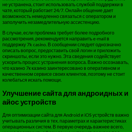
не устранена, стоит использовать службой поддержки в
чате, который работает 24/7. Онлайн общение дает
возможность немедленно связаться с оператором и
заполучить незамедлительную ассистенцию.
В случае, если проблема требует более подробного
рассмотрения, рекомендуется направить e-mail в
поддержку 7k casino. В сообщении следует однозначно
описать вопрос, предоставить свой логин и приложить
скриншоты, если это нужно. Эта сведения содействует
ускорить процесс устранения вопроса. Важно осознавать,
что казино 7к казино заинтересовано в оперативном и
качественном сервисе своих клиентов, поэтому не стоит
колебаться искать помощи.
Улучшение сайта для андроидных и
айос устройств
Для оптимизации сайта для Android и iOS устройств важно
учитывать различия в тех. параметрах и характеристиках
операционных систем. В первую очередь важнее всего,