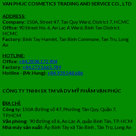
VAN PHUC COSMETICS TRADING AND SERVICE CO., LTD
ADDRESS:
Company:
150A, Street 47, Tan Quy Ward, District 7, HCMC
Office:
90 Street No. 6, An Lac A Ward, Binh Tan District,
HCMC
Factory:
Binh Tay Hamlet, Tan Binh Commune, Tan Tru, Long
An
HOTLINE:
Office
:
+84.2838.172.904
Factory:
+84.2723.665.789
Hotline - (Mr.Hung):
+84.939.548.686
CÔNG TY TNHH SX TM VÀ DV MỸ PHẨM VẠN PHÚC
ĐỊA CHỈ:
Công ty:
150A đường số 47, Phường Tân Quy, Quận 7,
TP.HCM
Văn phòng:
90 đường số 6, An Lạc A, quận Bình Tân, TP. HCM
Nhà máy sản xuất:
Ấp Bình Tây xã Tân Bình , Tân Trụ, Long An