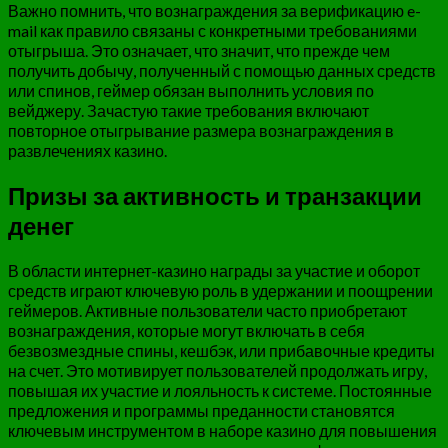
Важно помнить, что вознаграждения за верификацию e-
mail как правило связаны с конкретными требованиями
отыгрыша. Это означает, что значит, что прежде чем
получить добычу, полученный с помощью данных средств
или спинов, геймер обязан выполнить условия по
вейджеру. Зачастую такие требования включают
повторное отыгрывание размера вознаграждения в
развлечениях казино.
Призы за активность и транзакции
денег
В области интернет-казино награды за участие и оборот
средств играют ключевую роль в удержании и поощрении
геймеров. Активные пользователи часто приобретают
вознаграждения, которые могут включать в себя
безвозмездные спины, кешбэк, или прибавочные кредиты
на счет. Это мотивирует пользователей продолжать игру,
повышая их участие и лояльность к системе. Постоянные
предложения и программы преданности становятся
ключевым инструментом в наборе казино для повышения