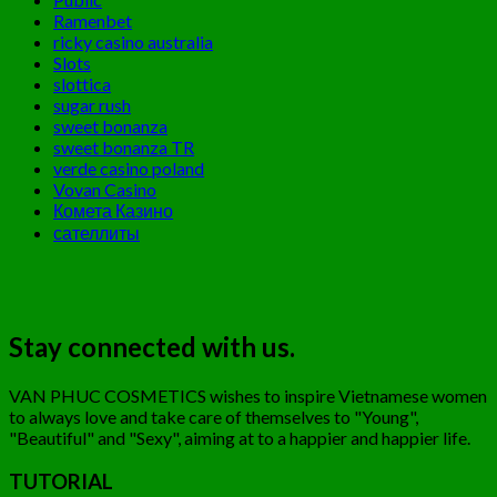
Ramenbet
ricky casino australia
Slots
slottica
sugar rush
sweet bonanza
sweet bonanza TR
verde casino poland
Vovan Casino
Комета Казино
сателлиты
Stay connected with us.
VAN PHUC COSMETICS wishes to inspire Vietnamese women
to always love and take care of themselves to "Young",
"Beautiful" and "Sexy", aiming at to a happier and happier life.
TUTORIAL