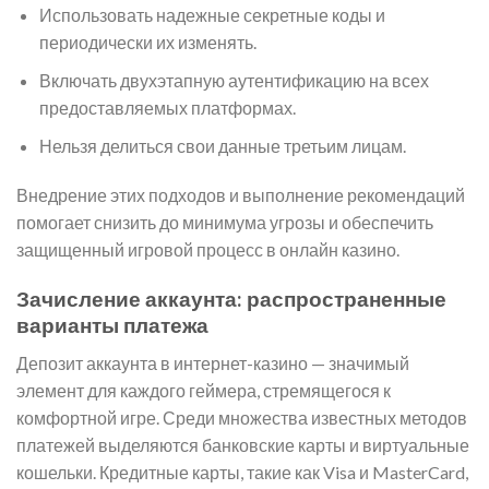
Использовать надежные секретные коды и
периодически их изменять.
Включать двухэтапную аутентификацию на всех
предоставляемых платформах.
Нельзя делиться свои данные третьим лицам.
Внедрение этих подходов и выполнение рекомендаций
помогает снизить до минимума угрозы и обеспечить
защищенный игровой процесс в онлайн казино.
Зачисление аккаунта: распространенные
варианты платежа
Депозит аккаунта в интернет-казино — значимый
элемент для каждого геймера, стремящегося к
комфортной игре. Среди множества известных методов
платежей выделяются банковские карты и виртуальные
кошельки. Кредитные карты, такие как Visa и MasterCard,