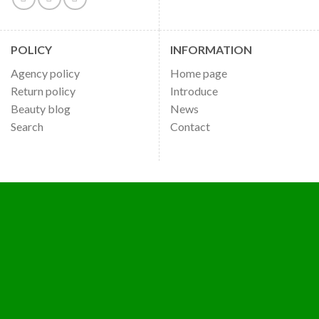
POLICY
INFORMATION
Agency policy
Home page
Return policy
Introduce
Beauty blog
News
Search
Contact