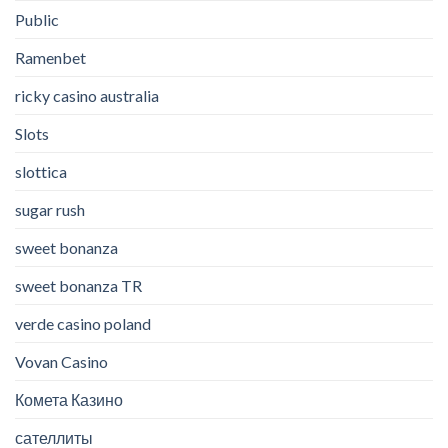
Public
Ramenbet
ricky casino australia
Slots
slottica
sugar rush
sweet bonanza
sweet bonanza TR
verde casino poland
Vovan Casino
Комета Казино
сателлиты