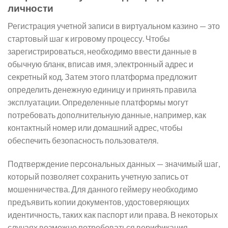
личности
Регистрация учетной записи в виртуальном казино — это
стартовый шаг к игровому процессу. Чтобы
зарегистрироваться, необходимо ввести данные в
обычную бланк, вписав имя, электронный адрес и
секретный код. Затем этого платформа предложит
определить денежную единицу и принять правила
эксплуатации. Определенные платформы могут
потребовать дополнительную данные, например, как
контактный номер или домашний адрес, чтобы
обеспечить безопасность пользователя.
Подтверждение персональных данных — значимый шаг,
который позволяет сохранить учетную запись от
мошенничества. Для данного геймеру необходимо
предъявить копии документов, удостоверяющих
идентичность, таких как паспорт или права. В некоторых
случаях возможно потребоваться верификация