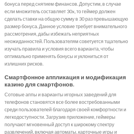
бонуса перед снятием финансов. Допустим, в случае
если множитель составляет 30x, то геймер должен
сделать ставки на общую сумму в 30 раз превышающую
размер бонуса. Данное условие требует внимательного
рассмотрения, дабы избежать неприятных
неожиданностей. Пользователям советуется тщательно
изучать правила и условия всего варианта, чтобы
оптимально применять бонусы и уклониться от
излишних рисков.
Смартфонное аппликация и модификация
казино для смартфонов.
Сотовые аппы и варианты игорных заведений для
телефонов становятся все более востребованными
среди пользователей благодаря своей комфортности и
легкодоступности. Загрузив приложение, геймеры
получают мгновенный доступ к широкому спектру
развлечений, включая автоматы, карточные игры и