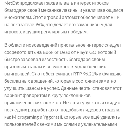
NetEnt продолжает захватывать интерес игроков
благодаря своей механике лавины и увеличивающимся
множителям. Этот игровой автомат обеспечивает RTP
на показателе 96%, что делает его заманчивым для
игроков, ищущих регулярным победам.
В области нововведений пристальное интерес следует
сосредоточить на Book of Dead от Play’n GO, который
быстро завоевал известность благодаря своим
призовым этапам и возможностям для больших
выигрышей. Слот обеспечивает RTP 96,21% и функцию
бесплатных вращений, которая в состоянии заметно
улучшить шансы на успех. Данные черты становят этот
вариант фаворитом в кругу поклонников
приключенческих сюжетов. Не стоит упускать из виду о
последних разработках от подобных лидеров отрасли,
как Microgaming и Yggdrasil, которые всё ещё удивлять
пользователей свежими мыслями и увлекательными