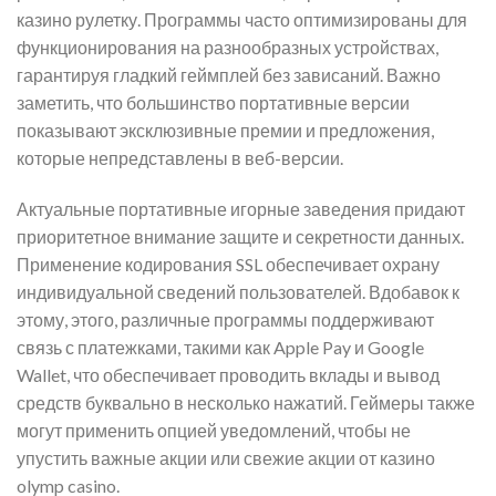
казино рулетку. Программы часто оптимизированы для
функционирования на разнообразных устройствах,
гарантируя гладкий геймплей без зависаний. Важно
заметить, что большинство портативные версии
показывают эксклюзивные премии и предложения,
которые непредставлены в веб-версии.
Актуальные портативные игорные заведения придают
приоритетное внимание защите и секретности данных.
Применение кодирования SSL обеспечивает охрану
индивидуальной сведений пользователей. Вдобавок к
этому, этого, различные программы поддерживают
связь с платежками, такими как Apple Pay и Google
Wallet, что обеспечивает проводить вклады и вывод
средств буквально в несколько нажатий. Геймеры также
могут применить опцией уведомлений, чтобы не
упустить важные акции или свежие акции от казино
olymp casino.