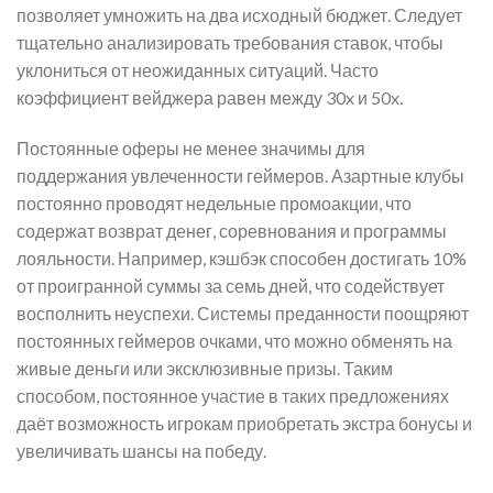
позволяет умножить на два исходный бюджет. Следует
тщательно анализировать требования ставок, чтобы
уклониться от неожиданных ситуаций. Часто
коэффициент вейджера равен между 30x и 50x.
Постоянные оферы не менее значимы для
поддержания увлеченности геймеров. Азартные клубы
постоянно проводят недельные промоакции, что
содержат возврат денег, соревнования и программы
лояльности. Например, кэшбэк способен достигать 10%
от проигранной суммы за семь дней, что содействует
восполнить неуспехи. Системы преданности поощряют
постоянных геймеров очками, что можно обменять на
живые деньги или эксклюзивные призы. Таким
способом, постоянное участие в таких предложениях
даёт возможность игрокам приобретать экстра бонусы и
увеличивать шансы на победу.