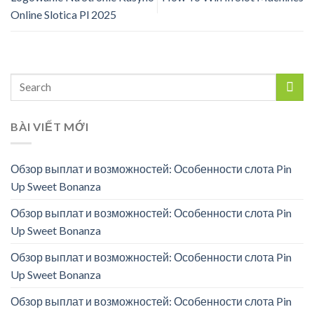
Online Slotica Pl 2025
BÀI VIẾT MỚI
Обзор выплат и возможностей: Особенности слота Pin
Up Sweet Bonanza
Обзор выплат и возможностей: Особенности слота Pin
Up Sweet Bonanza
Обзор выплат и возможностей: Особенности слота Pin
Up Sweet Bonanza
Обзор выплат и возможностей: Особенности слота Pin