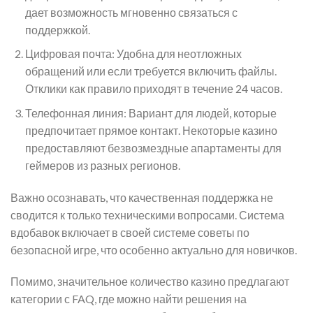
дает возможность мгновенно связаться с
поддержкой.
Цифровая почта: Удобна для неотложных
обращений или если требуется включить файлы.
Отклики как правило приходят в течение 24 часов.
Телефонная линия: Вариант для людей, которые
предпочитает прямое контакт. Некоторые казино
предоставляют безвозмездные апартаменты для
геймеров из разных регионов.
Важно осознавать, что качественная поддержка не
сводится к только техническими вопросами. Система
вдобавок включает в своей системе советы по
безопасной игре, что особенно актуально для новичков.
Помимо, значительное количество казино предлагают
категории с FAQ, где можно найти решения на