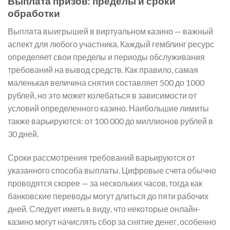
Выплата призов: пределы и сроки
обработки
Выплата выигрышей в виртуальном казино — важный
аспект для любого участника. Каждый гемблинг ресурс
определяет свои пределы и периоды обслуживания
требований на вывод средств. Как правило, самая
маленькая величина снятия составляет 500 до 1000
рублей, но это может колебаться в зависимости от
условий определенного казино. Наибольшие лимиты
также варьируются: от 100 000 до миллионов рублей в
30 дней.
Сроки рассмотрения требований варьируются от
указанного способа выплаты. Цифровые счета обычно
проводятся скорее — за нескольких часов, тогда как
банковские переводы могут длиться до пяти рабочих
дней. Следует иметь в виду, что некоторые онлайн-
казино могут начислять сбор за снятие денег, особенно