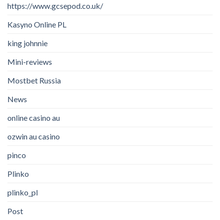
https://www.gcsepod.co.uk/
Kasyno Online PL
king johnnie
Mini-reviews
Mostbet Russia
News
online casino au
ozwin au casino
pinco
Plinko
plinko_pl
Post