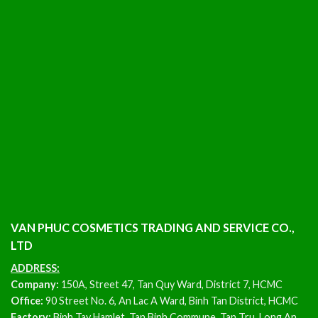
VAN PHUC COSMETICS TRADING AND SERVICE CO.,
LTD
ADDRESS:
Company:
150A, Street 47, Tan Quy Ward, District 7, HCMC
Office:
90 Street No. 6, An Lac A Ward, Binh Tan District, HCMC
Factory:
Binh Tay Hamlet, Tan Binh Commune, Tan Tru, Long An