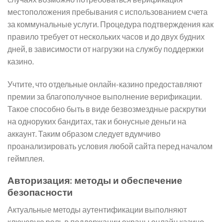
местоположения пребывания с использованием счета
за коммунальные услуги. Процедура подтверждения как
правило требует от нескольких часов и до двух будних
дней, в зависимости от нагрузки на службу поддержки
казино.
Учтите, что отдельные онлайн-казино предоставляют
премии за благополучное выполнение верификации.
Такое способно быть в виде безвозмездные раскрутки
на одноруких бандитах, так и бонусные деньги на
аккаунт. Таким образом следует вдумчиво
проанализировать условия любой сайта перед началом
геймплея.
Авторизация: методы и обеспечение
безопасности
Актуальные методы аутентификации выполняют
ключевую роль в поддержании охраны онлайн казино,