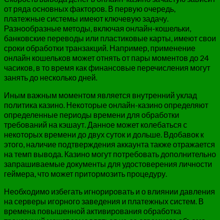
от ряда основных факторов. В первую очередь,
платежные системы имеют ключевую задачу.
Разнообразные методы, включая онлайн-кошельки,
банковские переводы или пластиковые карты, имеют свои
сроки обработки транзакций. Например, применение
онлайн кошельков может отнять от пары моментов до 24
часиков, в то время как финансовые перечисления могут
занять до несколько дней.
Иным важным моментом является внутренний уклад
политика казино. Некоторые онлайн-казино определяют
определенные периоды времени для обработки
требований на кэшаут. Данное может колебаться с
некоторых времени до двух суток и дольше. Вдобавок к
этого, наличие подтверждения аккаунта также отражается
на темп вывода. Казино могут потребовать дополнительно
запрашиваемые документы для удостоверения личности
геймера, что может притормозить процедуру.
Необходимо избегать игнорировать и о влиянии давления
на серверы игорного заведения и платежных систем. В
времена повышенной активирования обработка