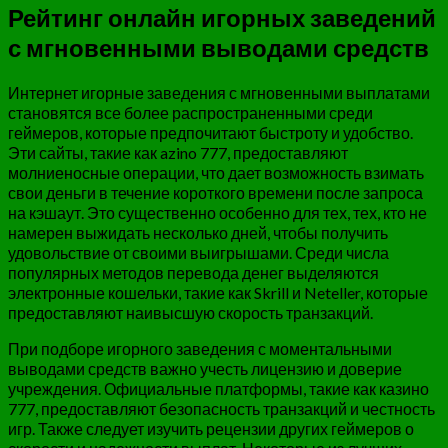
Рейтинг онлайн игорных заведений
с мгновенными выводами средств
Интернет игорные заведения с мгновенными выплатами
становятся все более распространенными среди
геймеров, которые предпочитают быстроту и удобство.
Эти сайты, такие как azino 777, предоставляют
молниеносные операции, что дает возможность взимать
свои деньги в течение короткого времени после запроса
на кэшаут. Это существенно особенно для тех, тех, кто не
намерен выжидать несколько дней, чтобы получить
удовольствие от своими выигрышами. Среди числа
популярных методов перевода денег выделяются
электронные кошельки, такие как Skrill и Neteller, которые
предоставляют наивысшую скорость транзакций.
При подборе игорного заведения с моментальными
выводами средств важно учесть лицензию и доверие
учреждения. Официальные платформы, такие как казино
777, предоставляют безопасность транзакций и честность
игр. Также следует изучить рецензии других геймеров о