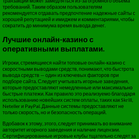
транзакций может замедляться из-за огромного объема
требований. Таким образом пользователям
рекомендуется отдавать предпочтение надежные сайты с
хорошей репутацией и имиджем и комментариями, чтобы
сократить до минимума время вывода денег.
Лучшие онлайн-казино с
оперативными выплатами.
Игроки, стремящиеся найти топовые онлайн-казино с
скоростными выводами средств, понимают, что быстрота
вывода средств — один из ключевых факторов при
подборе сайта. Следует учитывать игорные заведения,
которые предоставляют немедленные или максимально
быстрые платежи. Как правило это реализуемо благодаря
использованию новейших систем оплаты, таких как Skrill,
Neteller и PayPal. Данные системы предоставляют не
только скорость, но и безопасность операций.
Вдобавок к этому, этого, следует принимать во внимание
авторитет игорного заведения и наличие лицензии.
Сертифицированные игровые клубы тщательно следят за