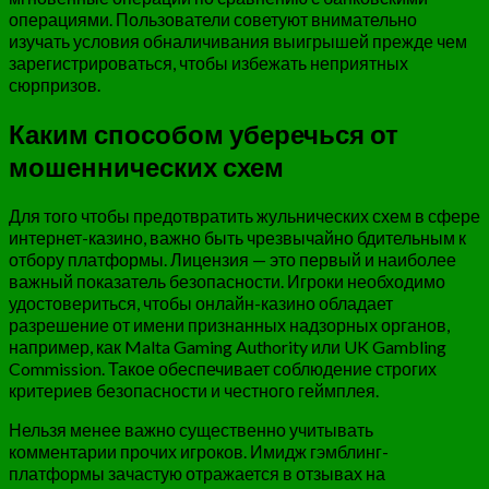
операциями. Пользователи советуют внимательно
изучать условия обналичивания выигрышей прежде чем
зарегистрироваться, чтобы избежать неприятных
сюрпризов.
Каким способом уберечься от
мошеннических схем
Для того чтобы предотвратить жульнических схем в сфере
интернет-казино, важно быть чрезвычайно бдительным к
отбору платформы. Лицензия — это первый и наиболее
важный показатель безопасности. Игроки необходимо
удостовериться, чтобы онлайн-казино обладает
разрешение от имени признанных надзорных органов,
например, как Malta Gaming Authority или UK Gambling
Commission. Такое обеспечивает соблюдение строгих
критериев безопасности и честного геймплея.
Нельзя менее важно существенно учитывать
комментарии прочих игроков. Имидж гэмблинг-
платформы зачастую отражается в отзывах на