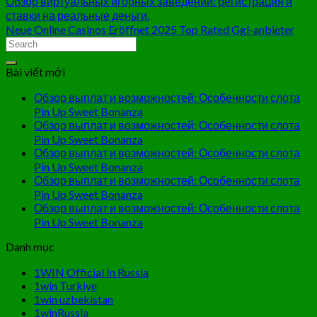
Обзор виртуальных игорных заведений: регистрация и
ставки на реальные деньги.
Neue Online Casinos Eröffnet 2025 Top Rated Ggl-anbieter
Bài viết mới
Обзор выплат и возможностей: Особенности слота
Pin Up Sweet Bonanza
Обзор выплат и возможностей: Особенности слота
Pin Up Sweet Bonanza
Обзор выплат и возможностей: Особенности слота
Pin Up Sweet Bonanza
Обзор выплат и возможностей: Особенности слота
Pin Up Sweet Bonanza
Обзор выплат и возможностей: Особенности слота
Pin Up Sweet Bonanza
Danh mục
1WIN Official In Russia
1win Turkiye
1win uzbekistan
1winRussia