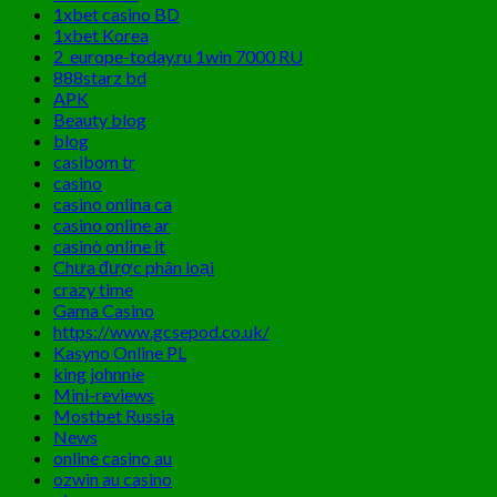
1xbet casino BD
1xbet Korea
2_europe-today.ru 1win 7000 RU
888starz bd
APK
Beauty blog
blog
casibom tr
casino
casino onlina ca
casino online ar
casinò online it
Chưa được phân loại
crazy time
Gama Casino
https://www.gcsepod.co.uk/
Kasyno Online PL
king johnnie
Mini-reviews
Mostbet Russia
News
online casino au
ozwin au casino