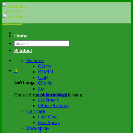
Skip
to
content
Home
Tìm
kiếm:
Product
Perfume
Glorin
0
KOZIN
Cialy
Giỏ hàng
Choilic
Inz
Les Frenchises
Chưa có sản phẩm trong giỏ hàng.
Les Smar’t
Other Perfume
Hair care
Hair Coat
Hair Spray
Body spray