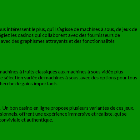
s intéressent le plus, qu’il s’agisse de machines à sous, de jeux de
légiez les casinos qui collaborent avec des fournisseurs de
 avec des graphismes attrayants et des fonctionnalités
 machines à fruits classiques aux machines à sous vidéo plus
 sélection variée de machines à sous, avec des options pour tous
echerche de gains importants.
e. Un bon casino en ligne propose plusieurs variantes de ces jeux,
sionnels, offrent une expérience immersive et réaliste, qui se
conviviale et authentique.