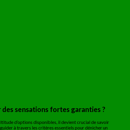
 des sensations fortes garanties ?
titude d’options disponibles, il devient crucial de savoir
guider à travers les critères essentiels pour dénicher un