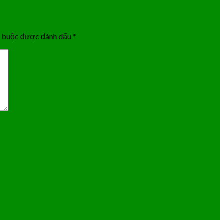
t buộc được đánh dấu
*