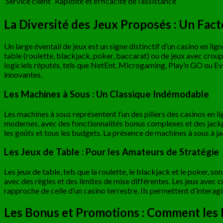
Service client
Rapidité et efficacité de l’assistance
La Diversité des Jeux Proposés : Un Fac
Un large éventail de jeux est un signe distinctif d’un casino en li
table (roulette, blackjack, poker, baccarat) ou de jeux avec croup
logiciels réputés, tels que NetEnt, Microgaming, Play’n GO ou Ev
innovantes.
Les Machines à Sous : Un Classique Indémodable
Les machines à sous représentent l’un des piliers des casinos en l
modernes, avec des fonctionnalités bonus complexes et des jackp
les goûts et tous les budgets. La présence de machines à sous à j
Les Jeux de Table : Pour les Amateurs de Stratégie
Les jeux de table, tels que la roulette, le blackjack et le poker, 
avec des règles et des limites de mise différentes. Les jeux avec c
rapproche de celle d’un casino terrestre. Ils permettent d’interag
Les Bonus et Promotions : Comment les 