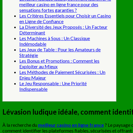
meilleur casino en ligne france pour des
sensations fortes garanties ?
Les Critères Essentiels pour Choisir un Casino
en Ligne de Confiance
La Diversité des Jeux Proposés : Un Facteur
Déterminant
Les Machines à Sous : Un Classique
Indémodable
Les Jeux de Table : Pour les Amateurs de
Stratégie
Les Bonus et Promotions : Comment les
Exploiter au Mieux
Les Méthodes de Paiement Sécurisées : Un
Enjeu Majeur
Le Jeu Responsable : Une Priorité
Indispensable
Lévasion ludique idéale, comment identifi
À la recherche du
meilleur casino en ligne france
? Le paysage de
comment identifier les plateformes fiables, sécurisées et offrant 