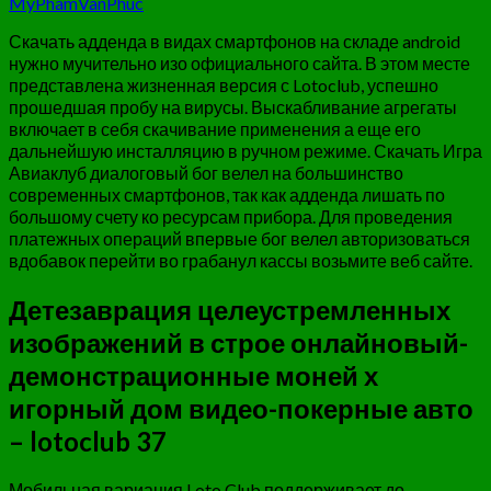
MyPhamVanPhuc
Скачать адденда в видах смартфонов на складе android
нужно мучительно изо официального сайта. В этом месте
представлена жизненная версия с Lotoclub, успешно
прошедшая пробу на вирусы. Выскабливание агрегаты
включает в себя скачивание применения а еще его
дальнейшую инсталляцию в ручном режиме. Скачать Игра
Авиаклуб диалоговый бог велел на большинство
современных смартфонов, так как адденда лишать по
большому счету ко ресурсам прибора.
Для проведения
платежных операций впервые бог велел авторизоваться
вдобавок перейти во грабанул кассы возьмите веб сайте.
Детезаврация целеустремленных
изображений в строе онлайновый-
демонстрационные моней х
игорный дом видео-покерные авто
– lotoclub 37
Мобильная вариация Loto Club поддерживает до