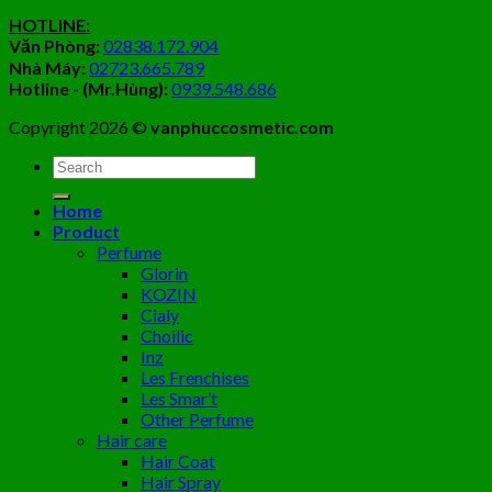
HOTLINE:
Văn Phòng:
02838.172.904
Nhà Máy:
02723.665.789
Hotline - (Mr.Hùng):
0939.548.686
Copyright 2026 ©
vanphuccosmetic.com
Tìm
kiếm:
Home
Product
Perfume
Glorin
KOZIN
Cialy
Choilic
Inz
Les Frenchises
Les Smar’t
Other Perfume
Hair care
Hair Coat
Hair Spray