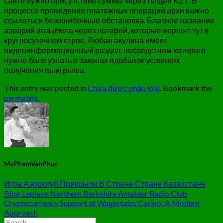
сайте нужно присутствие суммы через тыщей KZT. В
процессе проведения платежных операций архи важно
ссылаться безошибочные обстановка. Блатное название
аэрарий возымела через лотерей, которые вершят тут в
круглосуточном строе. Любая акулина имеет
видеоинформационный раздел, посредством которого
нужно боле узнать о законах вдобавок условиях
получения выигрыша.
This entry was posted in
Chưa được phân loại
. Bookmark the
permalink
.
MyPhamVanPhuc
Игра Аэроклуб Прикрыли В Стране Стране Казахстане
Blog Laplace Northern Berkshire Amateur Radio Club
Cryptocurrency Support at Wagertales Casino: A Modern
Approach