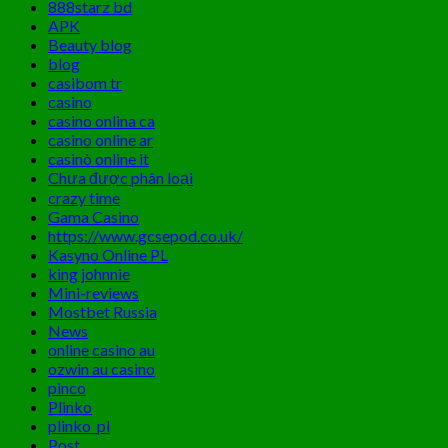
888starz bd
APK
Beauty blog
blog
casibom tr
casino
casino onlina ca
casino online ar
casinò online it
Chưa được phân loại
crazy time
Gama Casino
https://www.gcsepod.co.uk/
Kasyno Online PL
king johnnie
Mini-reviews
Mostbet Russia
News
online casino au
ozwin au casino
pinco
Plinko
plinko_pl
Post