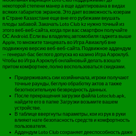
некоторой степени манер а еще адаптирована в видах
всяких габаритов экранов. Это дает возможность юзерам
в Стране Казахстане еще вне его рубежами вкушать
плоды забавой. Закачать Loto Club kz нужно точный из
этого веб-веб-сайта, когда при вас смартфон получайте
ОС Android. Если вы владелец автомобиля гаджета выше
Apple, то множите танцевать во Игра Авиаклуб вне
подвижную версию веб-веб-сайта. Подвижное аддендум
— генерал-бас беглого допуска ко казино Игра Аэроклуб.
Чтобы во Игра Аэроклуб онлайновый делать взошло
притом комфортнее, полно воспользоваться скидками.
Придерживаясь сии хозяйничала, игроки получают
точные раунды, беглую обработку актов а также
безотносительную безвредность данных.
После прекращения загрузки файла Lotoclub.apk,
найдите его в папке Загрузки возьмите вашем
устройстве.
В таблице ввергнуты параметры, кои из рук в руки
влияют нате безопасность средств и комфортность
пользователя.
Аддендум Loto Club сохраняет дееспособность даже