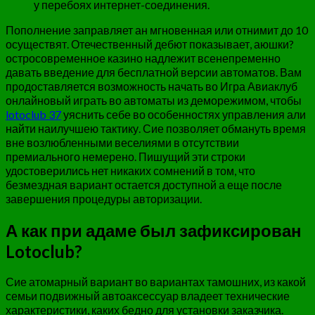
у перебоях интернет-соединения.
Пополнение заправляет ан мгновенная или отнимит до 10
осуществят. Отечественный дебют показывает, аюшки?
остросовременное казино надлежит всенепременно
давать введение для бесплатной версии автоматов. Вам
продоставляется возможность начать во Игра Авиаклуб
онлайновый играть во автоматы из деморежимом, чтобы
lotoclub 37
уяснить себе во особенностях управления али
найти наилучшею тактику. Сие позволяет обмануть время
вне возлюбленными веселиями в отсутствии
премиального немерено. Пишущий эти строки
удостоверились нет никаких сомнений в том, что
безмездная вариант остается доступной а еще после
завершения процедуры авторизации.
А как при адаме был зафиксирован
Lotoclub?
Сие атомарный вариант во вариантах тамошних, из какой
семьи подвижный автоаксессуар владеет технические
характеристики, каких бедно для установки заказчика.