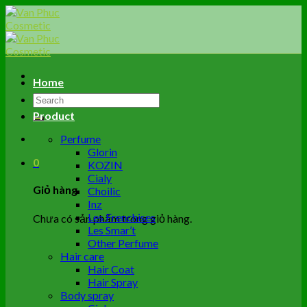
Skip
to
content
Home
Tìm
kiếm:
Product
Perfume
Glorin
0
KOZIN
Cialy
Giỏ hàng
Choilic
Inz
Les Frenchises
Chưa có sản phẩm trong giỏ hàng.
Les Smar’t
Other Perfume
Hair care
Hair Coat
Hair Spray
Body spray