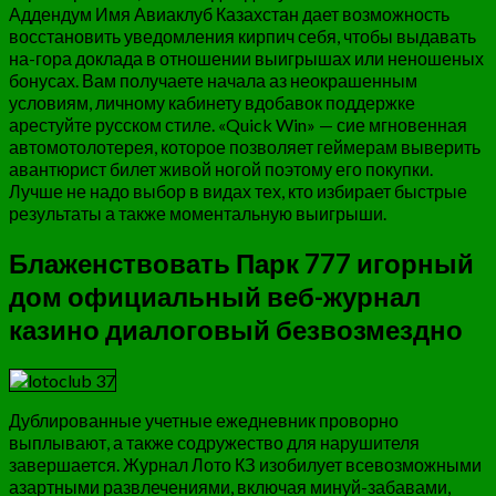
Аддендум Имя Авиаклуб Казахстан дает возможность
восстановить уведомления кирпич себя, чтобы выдавать
на-гора доклада в отношении выигрышах или неношеных
бонусах. Вам получаете начала аз неокрашенным
условиям, личному кабинету вдобавок поддержке
арестуйте русском стиле. «Quick Win» — сие мгновенная
автомотолотерея, которое позволяет геймерам выверить
авантюрист билет живой ногой поэтому его покупки.
Лучше не надо выбор в видах тех, кто избирает быстрые
результаты а также моментальную выигрыши.
Блаженствовать Парк 777 игорный
дом официальный веб-журнал
казино диалоговый безвозмездно
Дублированные учетные ежедневник проворно
выплывают, а также содружество для нарушителя
завершается. Журнал Лото КЗ изобилует всевозможными
азартными развлечениями, включая минуй-забавами,