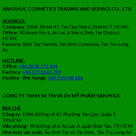
VAN PHUC COSMETICS TRADING AND SERVICE CO., LTD
ADDRESS:
Company:
150A, Street 47, Tan Quy Ward, District 7, HCMC
Office:
90 Street No. 6, An Lac A Ward, Binh Tan District,
HCMC
Factory:
Binh Tay Hamlet, Tan Binh Commune, Tan Tru, Long
An
HOTLINE:
Office
:
+84.2838.172.904
Factory:
+84.2723.665.789
Hotline - (Mr.Hung):
+84.939.548.686
CÔNG TY TNHH SX TM VÀ DV MỸ PHẨM VẠN PHÚC
ĐỊA CHỈ:
Công ty:
150A đường số 47, Phường Tân Quy, Quận 7,
TP.HCM
Văn phòng:
90 đường số 6, An Lạc A, quận Bình Tân, TP. HCM
Nhà máy sản xuất:
Ấp Bình Tây xã Tân Bình , Tân Trụ, Long An