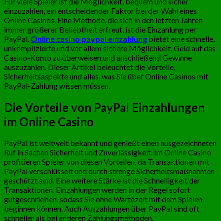
Für viele Spieler ist die Möglichkeit, bequem und sicher
einzuzahlen, ein entscheidender Faktor bei der Wahl eines
Online Casinos. Eine Methode, die sich in den letzten Jahren
immer größerer Beliebtheit erfreut, ist die Einzahlung per
PayPal.
Online casino paypal einzahlung
bietet eine schnelle,
unkomplizierte und vor allem sichere Möglichkeit, Geld auf das
Casino-Konto zu überweisen und anschließend Gewinne
auszuzahlen. Dieser Artikel beleuchtet die Vorteile,
Sicherheitsaspekte und alles, was Sie über Online Casinos mit
PayPal-Zahlung wissen müssen.
Die Vorteile von PayPal Einzahlungen
im Online Casino
PayPal ist weltweit bekannt und genießt einen ausgezeichneten
Ruf in Sachen Sicherheit und Zuverlässigkeit. Im Online Casino
profitieren Spieler von diesen Vorteilen, da Transaktionen mit
PayPal verschlüsselt und durch strenge Sicherheitsmaßnahmen
geschützt sind. Eine weitere Stärke ist die Schnelligkeit der
Transaktionen. Einzahlungen werden in der Regel sofort
gutgeschrieben, sodass Sie ohne Wartezeit mit dem Spielen
beginnen können. Auch Auszahlungen über PayPal sind oft
schneller als bei anderen Zahlungsmethoden.