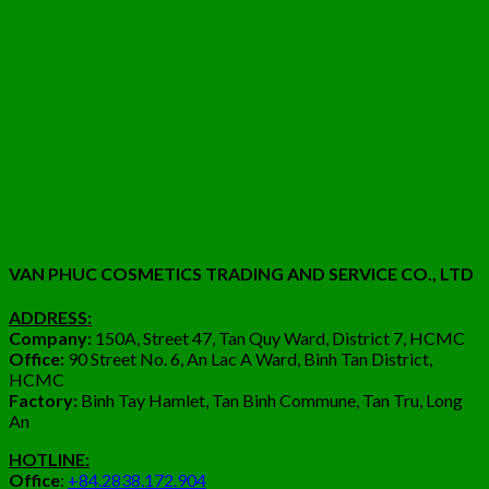
VAN PHUC COSMETICS TRADING AND SERVICE CO., LTD
ADDRESS:
Company:
150A, Street 47, Tan Quy Ward, District 7, HCMC
Office:
90 Street No. 6, An Lac A Ward, Binh Tan District,
HCMC
Factory:
Binh Tay Hamlet, Tan Binh Commune, Tan Tru, Long
An
HOTLINE:
Office
:
+84.2838.172.904