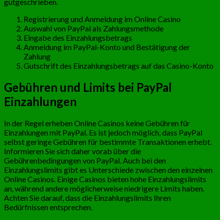
gutgeschrieben.
Registrierung und Anmeldung im Online Casino
Auswahl von PayPal als Zahlungsmethode
Eingabe des Einzahlungsbetrags
Anmeldung im PayPal-Konto und Bestätigung der
Zahlung
Gutschrift des Einzahlungsbetrags auf das Casino-Konto
Gebühren und Limits bei PayPal
Einzahlungen
In der Regel erheben Online Casinos keine Gebühren für
Einzahlungen mit PayPal. Es ist jedoch möglich, dass PayPal
selbst geringe Gebühren für bestimmte Transaktionen erhebt.
Informieren Sie sich daher vorab über die
Gebührenbedingungen von PayPal. Auch bei den
Einzahlungslimits gibt es Unterschiede zwischen den einzelnen
Online Casinos. Einige Casinos bieten hohe Einzahlungslimits
an, während andere möglicherweise niedrigere Limits haben.
Achten Sie darauf, dass die Einzahlungslimits Ihren
Bedürfnissen entsprechen.