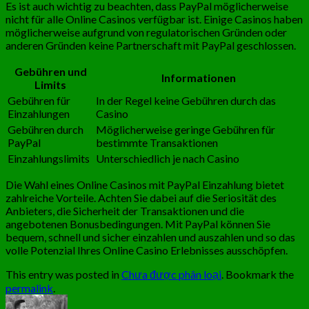
Es ist auch wichtig zu beachten, dass PayPal möglicherweise
nicht für alle Online Casinos verfügbar ist. Einige Casinos haben
möglicherweise aufgrund von regulatorischen Gründen oder
anderen Gründen keine Partnerschaft mit PayPal geschlossen.
Gebühren und
Informationen
Limits
Gebühren für
In der Regel keine Gebühren durch das
Einzahlungen
Casino
Gebühren durch
Möglicherweise geringe Gebühren für
PayPal
bestimmte Transaktionen
Einzahlungslimits
Unterschiedlich je nach Casino
Die Wahl eines Online Casinos mit PayPal Einzahlung bietet
zahlreiche Vorteile. Achten Sie dabei auf die Seriosität des
Anbieters, die Sicherheit der Transaktionen und die
angebotenen Bonusbedingungen. Mit PayPal können Sie
bequem, schnell und sicher einzahlen und auszahlen und so das
volle Potenzial Ihres Online Casino Erlebnisses ausschöpfen.
This entry was posted in
Chưa được phân loại
. Bookmark the
permalink
.