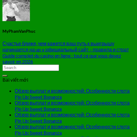
MyPhamVanPhuc
Счастье ближе, чем кажется ваш путь к выигрышу
начинается на up x официальный сайт – правила и страт
Guide complet du casino en ligne : tout ce que vous devez
savoir en 2026
Bài viết mới
Обзор выплат и возможностей: Особенности слота
Pin Up Sweet Bonanza
Обзор выплат и возможностей: Особенности слота
Pin Up Sweet Bonanza
Обзор выплат и возможностей: Особенности слота
Pin Up Sweet Bonanza
Обзор выплат и возможностей: Особенности слота
Pin Up Sweet Bonanza