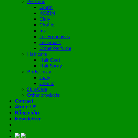
Perfume
Glorin
KOZIN
Cialy
Choilic
Inz
Les Frenchises
Les Smar’t
Other Perfume
Hair care
Hair Coat
Hair Spray
Body spray
Cialy
Choilic
Skin Care
Other products
Contact
About US
Đăng nhập
Newsletter