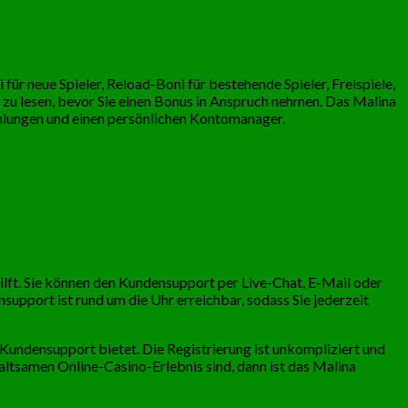
r neue Spieler, Reload-Boni für bestehende Spieler, Freispiele,
zu lesen, bevor Sie einen Bonus in Anspruch nehmen. Das Malina
zahlungen und einen persönlichen Kontomanager.
lft. Sie können den Kundensupport per Live-Chat, E-Mail oder
support ist rund um die Uhr erreichbar, sodass Sie jederzeit
n Kundensupport bietet. Die Registrierung ist unkompliziert und
ltsamen Online-Casino-Erlebnis sind, dann ist das Malina