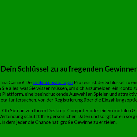
 – Dein Schlüssel zu aufregenden Gewinne
lina Casino! Der
malina casino login
Prozess ist der Schlüssel zu ei
e alles, was Sie wissen müssen, um sich anzumelden, ein Konto zu 
e Plattform, eine beeindruckende Auswahl an Spielen und attraktive
tail untersuchen, von der Registrierung über die Einzahlungsopt
l. Ob Sie nun von Ihrem Desktop-Computer oder einem mobilen Ge
e Verbindung schützt Ihre persönlichen Daten und sorgt für ein sorg
, in dem jeder die Chance hat, große Gewinne zu erzielen.