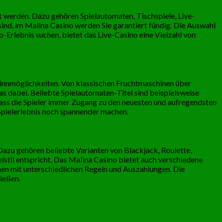
t werden. Dazu gehören Spielautomaten, Tischspiele, Live-
ind, im Malina Casino werden Sie garantiert fündig. Die Auswahl
o-Erlebnis suchen, bietet das Live-Casino eine Vielzahl von
innmöglichkeiten. Von klassischen Fruchtmaschinen über
s dabei. Beliebte Spielautomaten-Titel sind beispielsweise
dass die Spieler immer Zugang zu den neuesten und aufregendsten
 Spielerlebnis noch spannender machen.
 Dazu gehören beliebte Varianten von Blackjack, Roulette,
lstil entspricht. Das Malina Casino bietet auch verschiedene
onen mit unterschiedlichen Regeln und Auszahlungen. Die
nießen.