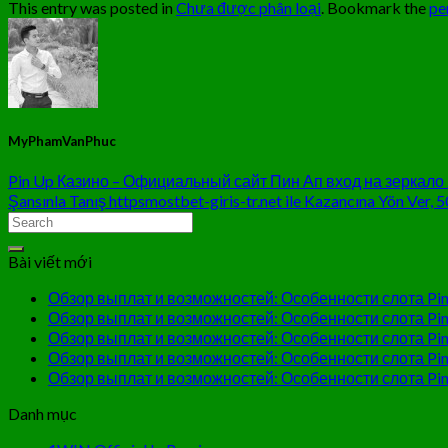
This entry was posted in
Chưa được phân loại
. Bookmark the
pe
MyPhamVanPhuc
Pin Up Казино – Официальный сайт Пин Ап вход на зеркало
Şansınla Tanış httpsmostbet-giris-tr.net ile Kazancına Yön Ver,
Bài viết mới
Обзор выплат и возможностей: Особенности слота Pin
Обзор выплат и возможностей: Особенности слота Pin
Обзор выплат и возможностей: Особенности слота Pin
Обзор выплат и возможностей: Особенности слота Pin
Обзор выплат и возможностей: Особенности слота Pin
Danh mục