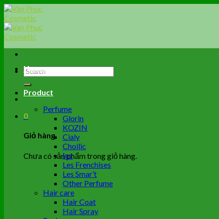
Skip
to
content
Home
Tìm
kiếm:
Product
Perfume
0
Glorin
KOZIN
Giỏ hàng
Cialy
Choilic
Inz
Chưa có sản phẩm trong giỏ hàng.
Les Frenchises
Les Smar’t
Other Perfume
Hair care
Hair Coat
Hair Spray