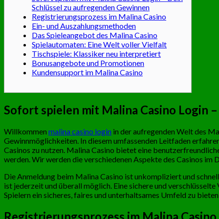
Schlüssel zu aufregenden Gewinnen
Registrierungsprozess im Malina Casino
Ein- und Auszahlungsmethoden
Das Spieleangebot des Malina Casino
Spielautomaten: Eine Welt voller Vielfalt
Tischspiele: Klassiker neu interpretiert
Bonusangebote und Promotionen
Kundensupport im Malina Casino
Sofort spielen mit Malina Casino Login
Willkommen
malina casino login
in der aufregenden Welt des Ma
Gewinnmöglichkeiten. In diesem umfassenden Leitfaden erfahren Si
Casinos zu nutzen. Malina Casino bietet eine benutzerfreundlich
werden. Wir werden die verschiedenen Aspekte des Casinos im De
Die Anmeldung beim Malina Casino ist unkompliziert und schnel
ist jederzeit und überall möglich. Eine sichere und verschlüsselt
Spielern ein sicheres, faires und unterhaltsames Umfeld zu bieten
Registrierungsprozess im Malina Casino