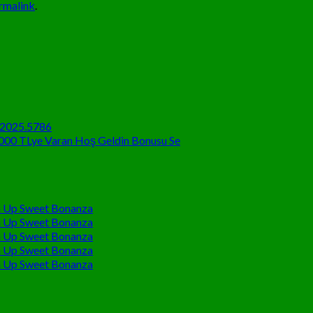
rmalink
.
 2025.5786
 5000 TLye Varan Hoş Geldin Bonusu Se
 Up Sweet Bonanza
 Up Sweet Bonanza
 Up Sweet Bonanza
 Up Sweet Bonanza
 Up Sweet Bonanza