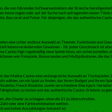
n, die von führenden Softwareanbietern der Branche bereitgestell
ten bevorzugen oder auf der Suche nach aufregenden neuen Titeln s
te, Baccarat und Poker. Für diejenigen, die das authentische Casin
ieten eine schier endlose Auswahl an Themen, Funktionen und Gew
ziell lebensverändernden Gewinnen – für jeden Geschmack ist etwa
na Casino fügt regelmäßig neue Spiele hinzu, um sicherzustellen, 
nktionen wie Freispiele, Bonusrunden und Multiplikatoren, die das
etet das Malina Casino eine umfangreiche Auswahl an Tischspielen.
s wählen, um ein Spiel zu finden, das Ihrem Budget und Ihrem Spie
n Roulette, French Roulette, sowie verschiedene Blackjack-Variati
 Fähigkeiten zu testen und das authentische Casino-Erlebnis zu ge
en, den Dealer zu schlagen, ohne die 21 zu überschreiten.
e Zahl oder eine Farbkombination wetten.
heit und hohen Auszahlungen bekannt ist.