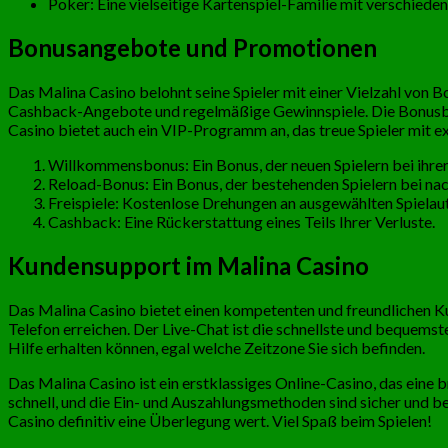
Poker: Eine vielseitige Kartenspiel-Familie mit verschied
Bonusangebote und Promotionen
Das Malina Casino belohnt seine Spieler mit einer Vielzahl von
Cashback-Angebote und regelmäßige Gewinnspiele. Die Bonusbedin
Casino bietet auch ein VIP-Programm an, das treue Spieler mit e
Willkommensbonus: Ein Bonus, der neuen Spielern bei ihrer
Reload-Bonus: Ein Bonus, der bestehenden Spielern bei na
Freispiele: Kostenlose Drehungen an ausgewählten Spiela
Cashback: Eine Rückerstattung eines Teils Ihrer Verluste.
Kundensupport im Malina Casino
Das Malina Casino bietet einen kompetenten und freundlichen Ku
Telefon erreichen. Der Live-Chat ist die schnellste und bequemst
Hilfe erhalten können, egal welche Zeitzone Sie sich befinden.
Das Malina Casino ist ein erstklassiges Online-Casino, das eine 
schnell, und die Ein- und Auszahlungsmethoden sind sicher und 
Casino definitiv eine Überlegung wert. Viel Spaß beim Spielen!