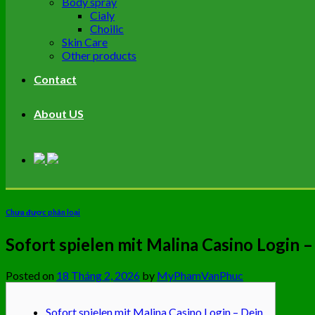
Body spray
Cialy
Choilic
Skin Care
Other products
Contact
About US
Chưa được phân loại
Sofort spielen mit Malina Casino Login
Posted on
18 Tháng 2, 2026
by
MyPhamVanPhuc
Sofort spielen mit Malina Casino Login – Dein