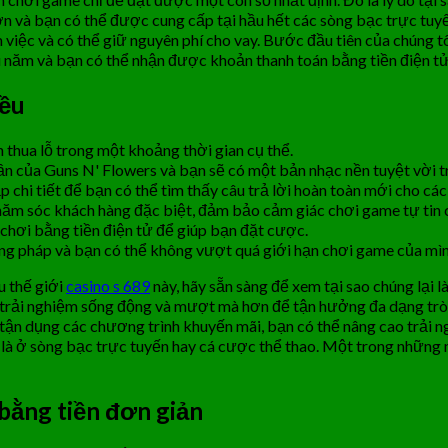
hơn và bạn có thể được cung cấp tại hầu hết các sòng bạc trực tuyế
 việc và có thể giữ nguyên phí cho vay. Bước đầu tiên của chúng t
lâu năm và bạn có thể nhận được khoản thanh toán bằng tiền điện tử
iều
n thua lỗ trong một khoảng thời gian cụ thể.
ần của Guns N' Flowers và bạn sẽ có một bản nhạc nền tuyệt vời t
chi tiết để bạn có thể tìm thấy câu trả lời hoàn toàn mới cho các c
hăm sóc khách hàng đặc biệt, đảm bảo cảm giác chơi game tự tin 
chơi bằng tiền điện tử để giúp bạn đặt cược.
 pháp và bạn có thể không vượt quá giới hạn chơi game của mình
u thế giới
casino s 689
này, hãy sẵn sàng để xem tại sao chúng lại
trải nghiệm sống động và mượt mà hơn để tận hưởng đa dạng trò 
 tận dụng các chương trình khuyến mãi, bạn có thể nâng cao trải 
ù là ở sòng bạc trực tuyến hay cá cược thể thao. Một trong những m
bằng tiền đơn giản