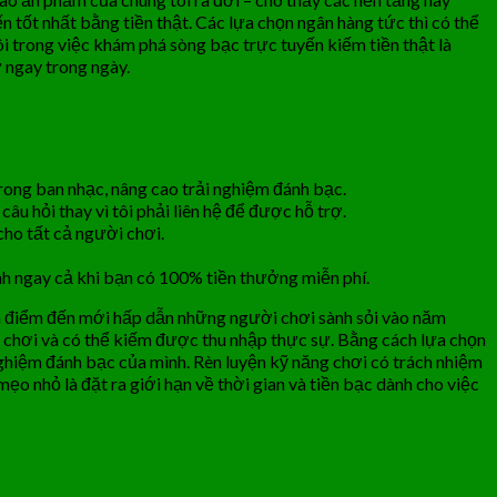
n tốt nhất bằng tiền thật. Các lựa chọn ngân hàng tức thì có thể
ôi trong việc khám phá sòng bạc trực tuyến kiếm tiền thật là
 ngay trong ngày.
rong ban nhạc, nâng cao trải nghiệm đánh bạc.
âu hỏi thay vì tôi phải liên hệ để được hỗ trợ.
cho tất cả người chơi.
 ngay cả khi bạn có 100% tiền thưởng miễn phí.
 là điểm đến mới hấp dẫn những người chơi sành sỏi vào năm
chơi và có thể kiếm được thu nhập thực sự. Bằng cách lựa chọn
nghiệm đánh bạc của mình. Rèn luyện kỹ năng chơi có trách nhiệm
ẹo nhỏ là đặt ra giới hạn về thời gian và tiền bạc dành cho việc