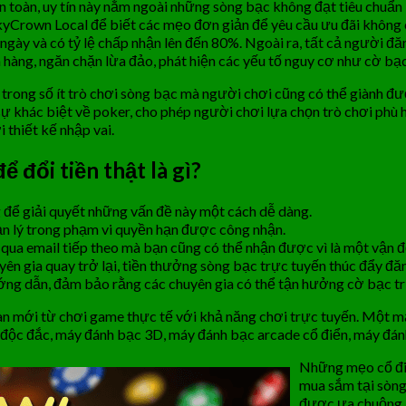
 an toàn, uy tín này nằm ngoài những sòng bạc không đạt tiêu chuẩ
 SkyCrown Local để biết các mẹo đơn giản để yêu cầu ưu đãi khôn
 ngày và có tỷ lệ chấp nhận lên đến 80%. Ngoài ra, tất cả người 
 hàng, ngăn chặn lừa đảo, phát hiện các yếu tố nguy cơ như cờ bạc
 trong số ít trò chơi sòng bạc mà người chơi cũng có thể giành đượ
sự khác biệt về poker, cho phép người chơi lựa chọn trò chơi phù 
 thiết kế nhập vai.
 đổi tiền thật là gì?
g để giải quyết những vấn đề này một cách dễ dàng.
ản lý trong phạm vi quyền hạn được công nhận.
ua email tiếp theo mà bạn cũng có thể nhận được vì là một vận độn
n gia quay trở lại, tiền thưởng sòng bạc trực tuyến thúc đẩy đăng
ng dẫn, đảm bảo rằng các chuyên gia có thể tận hưởng cờ bạc trự
àn mới từ chơi game thực tế với khả năng chơi trực tuyến. Một m
i độc đắc, máy đánh bạc 3D, máy đánh bạc arcade cổ điển, máy đán
Những mẹo cổ điể
mua sắm tại sòng 
được ưa chuộng l