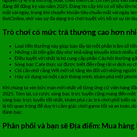
đáng để đăng ký vào năm 2025.
Đáng tin cậy khi có số liệu lớn 
mất vài ngày, trong khi chuyển khoản tiêu chuẩn mất vài ngày làm
BetOnline, nhờ vào sự đa dạng trò chơi tuyệt vời, hồ sơ uy tín 
Trò chơi có mức trả thưởng cao hơn nh
Loại tiền thưởng này giúp bạn lấy lại một phần trăm số tiề
Những cải tiến gần đây như khả năng khuyến khích nhiều l
Điều tuyệt vời nhất là họ cung cấp phần Câu hỏi thường gặp 
Sòng bạc Cafe thực sự được biết đến rộng rãi vì dịch vụ c
Chỉ cần nhớ rằng WR mới sẽ tăng lên đối với những người 
Hãy sử dụng nó một cách thông minh, khám phá một phương
Khi chúng ta vén bức màn mới nhất về từng ứng cử viên hàng đầ
2025. Tóm lại, cá cược sòng bạc trực tuyến cũng mang đến một 
sòng bạc trực tuyến tốt nhất, khám phá các trò chơi phổ biến và
là tối quan trọng để duy trì cảm giác chơi game tốt và an toàn, d
đánh bạc.
Phân phối và bạn sẽ Địa điểm: Mua hàng 