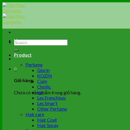
Skip
to
content
Home
Tìm
kiếm:
Product
Perfume
0
Glorin
KOZIN
Giỏ hàng
Cialy
Choilic
Inz
Chưa có sản phẩm trong giỏ hàng.
Les Frenchises
Les Smar’t
Other Perfume
Hair care
Hair Coat
Hair Spray