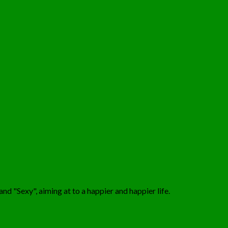
"Sexy", aiming at to a happier and happier life.