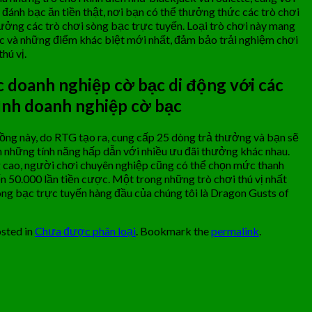
đánh bạc ăn tiền thật, nơi bạn có thể thưởng thức các trò chơi
hưởng các trò chơi sòng bạc trực tuyến. Loại trò chơi này mang
c và những điểm khác biệt mới nhất, đảm bảo trải nghiệm chơi
hú vị.
c doanh nghiệp cờ bạc di động với các
ình doanh nghiệp cờ bạc
rồng này, do RTG tạo ra, cung cấp 25 dòng trả thưởng và bạn sẽ
 những tính năng hấp dẫn với nhiều ưu đãi thưởng khác nhau.
 cao, người chơi chuyên nghiệp cũng có thể chọn mức thanh
ến 50.000 lần tiền cược. Một trong những trò chơi thú vị nhất
òng bạc trực tuyến hàng đầu của chúng tôi là Dragon Gusts of
osted in
Chưa được phân loại
. Bookmark the
permalink
.