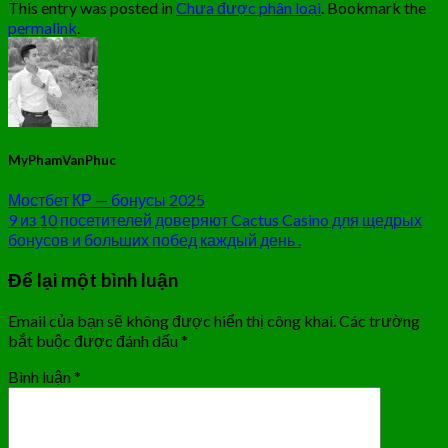
This entry was posted in
Chưa được phân loại
. Bookmark the
permalink
.
MyPhamVanPhuc
Мостбет КР — бонусы 2025
9 из 10 посетителей доверяют Cactus Casino для щедрых
бонусов и больших побед каждый день .
Để lại một bình luận
Email của bạn sẽ không được hiển thị công khai.
Các trường
bắt buộc được đánh dấu
*
Bình luận
*