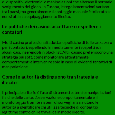
di dispositivi elettronici o manipolazioni che alterano il normale
svolgimento del gioco. In Europa, le regolamentazioni variano
tra i paesi, ma generalmente il conteggio manuale è tollerato se
non si utilizza equipaggiamento illecito.
Le politiche dei casinò: accettare o espellere i
contatori
Molti casinò professionali adottano politiche di tolleranza zero
per i contatori, espellendo immediatamente i sospetti e, in
alcuni casi, inserendoli in blacklist. Altri casinò preferiscono una
strategia più soft, come monitorare attentamente i
comportamenti e intervenire solo in caso di evidenti tentativi di
manipolazione.
Come le autorità distinguono tra strategia e
illecito
Il principale criterio è l’uso di strumenti esterni o manipolazioni
fisiche delle carte. L’osservazione comportamentale e il
monitoraggio tramite sistemi di sorveglianza aiutano le
autorità a identificare chi utilizza tecniche di conteggio
legittime contro chi le travalica in modo illecito.