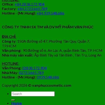
Office
:
+84.2838.172.904
Factory:
+84.2723.665.789
Hotline - (Mr.Hung):
+84.939.548.686
CÔNG TY TNHH SX TM VÀ DV MỸ PHẨM VẠN PHÚC
ĐỊA CHỈ:
Công ty:
150A đường số 47, Phường Tân Quy, Quận 7,
TP.HCM
Văn phòng:
90 đường số 6, An Lạc A, quận Bình Tân, TP. HCM
Nhà máy sản xuất:
Ấp Bình Tây xã Tân Bình , Tân Trụ, Long An
HOTLINE:
Văn Phòng:
02838.172.904
Nhà Máy:
02723.665.789
Hotline - (Mr.Hùng):
0939.548.686
Copyright 2026 ©
vanphuccosmetic.com
Tìm
kiếm:
Home