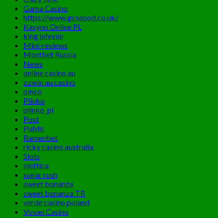
Gama Casino
https://www.gcsepod.co.uk/
Kasyno Online PL
king johnnie
Mini-reviews
Mostbet Russia
News
online casino au
ozwin au casino
pinco
Plinko
plinko_pl
Post
Public
Ramenbet
ricky casino australia
Slots
slottica
sugar rush
sweet bonanza
sweet bonanza TR
verde casino poland
Vovan Casino