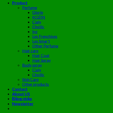
Product
Perfume
Glorin
KOZIN
Cialy
Choilic
Inz
Les Frenchises
Les Smar’t
Other Perfume
Hair care
Hair Coat
Hair Spray
Body spray
Cialy
Choilic
Skin Care
Other products
Contact
About US
Đăng nhập
Newsletter