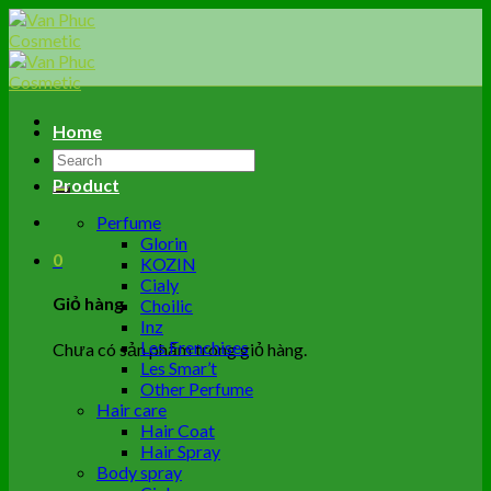
Skip
to
content
Home
Tìm
kiếm:
Product
Perfume
Glorin
0
KOZIN
Cialy
Giỏ hàng
Choilic
Inz
Les Frenchises
Chưa có sản phẩm trong giỏ hàng.
Les Smar’t
Other Perfume
Hair care
Hair Coat
Hair Spray
Body spray