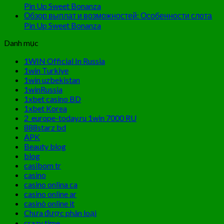
Pin Up Sweet Bonanza
Обзор выплат и возможностей: Особенности слота
Pin Up Sweet Bonanza
Danh mục
1WIN Official In Russia
1win Turkiye
1win uzbekistan
1winRussia
1xbet casino BD
1xbet Korea
2_europe-today.ru 1win 7000 RU
888starz bd
APK
Beauty blog
blog
casibom tr
casino
casino onlina ca
casino online ar
casinò online it
Chưa được phân loại
crazy time