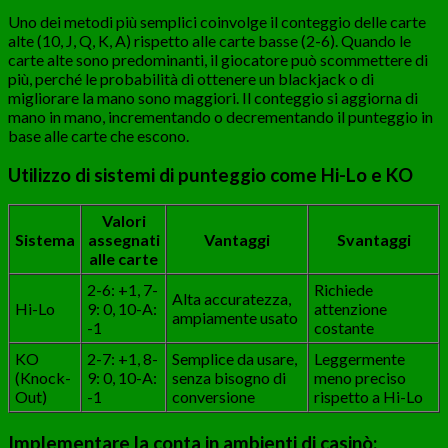
Uno dei metodi più semplici coinvolge il conteggio delle carte
alte (10, J, Q, K, A) rispetto alle carte basse (2-6). Quando le
carte alte sono predominanti, il giocatore può scommettere di
più, perché le probabilità di ottenere un blackjack o di
migliorare la mano sono maggiori. Il conteggio si aggiorna di
mano in mano, incrementando o decrementando il punteggio in
base alle carte che escono.
Utilizzo di sistemi di punteggio come Hi-Lo e KO
Valori
Sistema
assegnati
Vantaggi
Svantaggi
alle carte
2-6: +1, 7-
Richiede
Alta accuratezza,
Hi-Lo
9: 0, 10-A:
attenzione
ampiamente usato
-1
costante
KO
2-7: +1, 8-
Semplice da usare,
Leggermente
(Knock-
9: 0, 10-A:
senza bisogno di
meno preciso
Out)
-1
conversione
rispetto a Hi-Lo
Implementare la conta in ambienti di casinò: