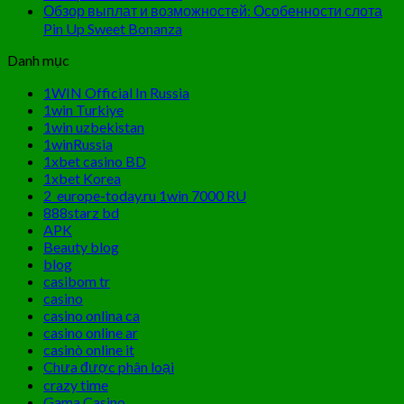
Обзор выплат и возможностей: Особенности слота
Pin Up Sweet Bonanza
Danh mục
1WIN Official In Russia
1win Turkiye
1win uzbekistan
1winRussia
1xbet casino BD
1xbet Korea
2_europe-today.ru 1win 7000 RU
888starz bd
APK
Beauty blog
blog
casibom tr
casino
casino onlina ca
casino online ar
casinò online it
Chưa được phân loại
crazy time
Gama Casino