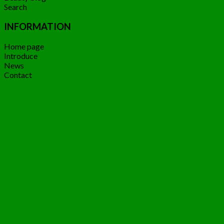
Search
INFORMATION
Home page
Introduce
News
Contact