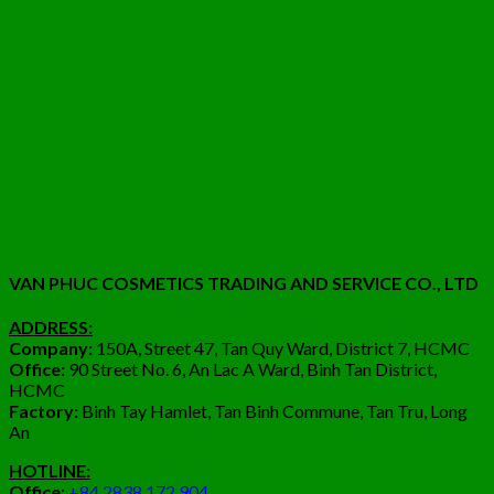
VAN PHUC COSMETICS TRADING AND SERVICE CO., LTD
ADDRESS:
Company:
150A, Street 47, Tan Quy Ward, District 7, HCMC
Office:
90 Street No. 6, An Lac A Ward, Binh Tan District,
HCMC
Factory:
Binh Tay Hamlet, Tan Binh Commune, Tan Tru, Long
An
HOTLINE:
Office
:
+84.2838.172.904