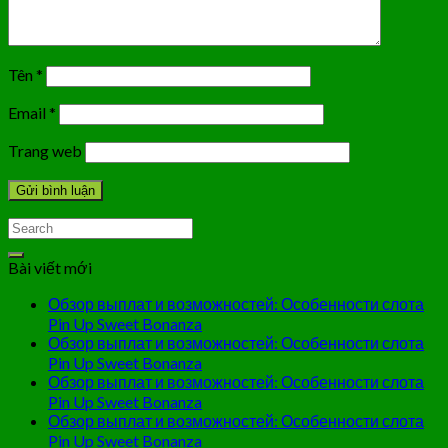
Tên
*
Email
*
Trang web
Bài viết mới
Обзор выплат и возможностей: Особенности слота
Pin Up Sweet Bonanza
Обзор выплат и возможностей: Особенности слота
Pin Up Sweet Bonanza
Обзор выплат и возможностей: Особенности слота
Pin Up Sweet Bonanza
Обзор выплат и возможностей: Особенности слота
Pin Up Sweet Bonanza