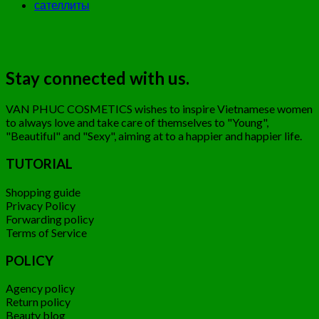
сателлиты
Stay connected with us.
VAN PHUC COSMETICS wishes to inspire Vietnamese women
to always love and take care of themselves to "Young",
"Beautiful" and "Sexy", aiming at to a happier and happier life.
TUTORIAL
Shopping guide
Privacy Policy
Forwarding policy
Terms of Service
POLICY
Agency policy
Return policy
Beauty blog