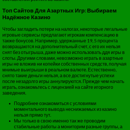
Топ Сайтов Для Азартных Игр: Выбираем
Надёжное Казино
Чтобы загладить потери на налогах, некоторые легальные
игровые сервисы предлагают игрокам компенсацию в
также бонусов. Например, удержанные 19, 5 процента
возвращаются на дополнительный счет, с его их нельзя
снят без отыгрыша, даже можно использовать ддя игры в
слоты. Другими словами, невозможно играть в азартные
игры не вложив ни копейки собственных средств, получая
мнимые выигрыши в реальном валюте. Естественно,
снято такие деньги нельзя, а все достигнутые успехи
после незадолго игры аннулируются. Прежде чем начать
играть, ознакомьтесь с лицензией на сайте игорного
заведения.
Подробнее ознакомиться с условиями
моментального вывода неснижаемых из казино
нельзя прямо тут.
Мы только в свою именно так же проводим
стабильные работы а мониторим разные группы, а