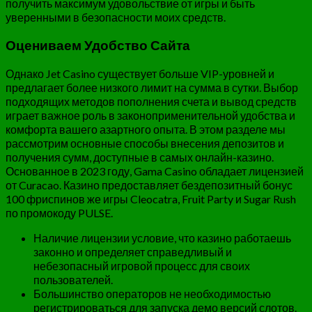
получить максимум удовольствие от игры и быть
уверенными в безопасности моих средств.
Оцениваем Удобство Сайта
Однако Jet Casino существует больше VIP-уровней и
предлагает более низкого лимит на сумма в сутки. Выбор
подходящих методов пополнения счета и вывод средств
играет важное роль в законоприменительной удобства и
комфорта вашего азартного опыта. В этом разделе мы
рассмотрим основные способы внесения депозитов и
получения сумм, доступные в самых онлайн-казино.
Основанное в 2023 году, Gama Casino обладает лицензией
от Curacao. Казино предоставляет бездепозитный бонус
100 фриспинов же игры Cleocatra, Fruit Party и Sugar Rush
по промокоду PULSE.
Наличие лицензии условие, что казино работаешь
законно и определяет справедливый и
небезопасный игровой процесс для своих
пользователей.
Большинство операторов не необходимостью
регистрироваться для запуска демо версий слотов.