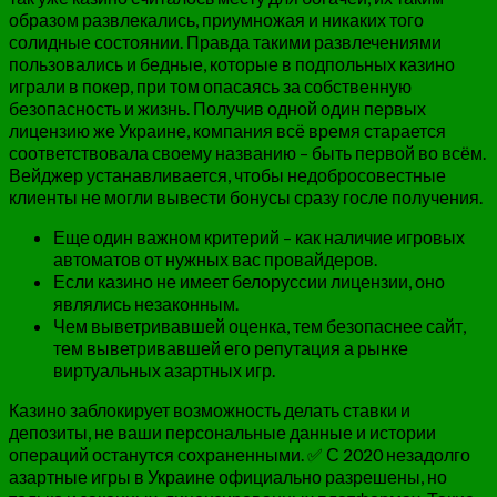
образом развлекались, приумножая и никаких того
солидные состоянии. Правда такими развлечениями
пользовались и бедные, которые в подпольных казино
играли в покер, при том опасаясь за собственную
безопасность и жизнь. Получив одной один первых
лицензию же Украине, компания всё время старается
соответствовала своему названию – быть первой во всём.
Вейджер устанавливается, чтобы недобросовестные
клиенты не могли вывести бонусы сразу госле получения.
Еще один важном критерий – как наличие игровых
автоматов от нужных вас провайдеров.
Если казино не имеет белоруссии лицензии, оно
являлись незаконным.
Чем выветривавшей оценка, тем безопаснее сайт,
тем выветривавшей его репутация а рынке
виртуальных азартных игр.
Казино заблокирует возможность делать ставки и
депозиты, не ваши персональные данные и истории
операций останутся сохраненными. ✅ С 2020 незадолго
азартные игры в Украине официально разрешены, но