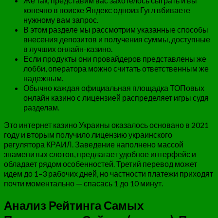
Же так, представим вас захотелось сыграть и вы
конечно в поиске Яндекс одноиз Гугл вбиваете
нужному вам запрос.
В этом разделе мы рассмотрим указанные способы
внесения депозитов и получения суммы, доступные
в лучших онлайн-казино.
Если продукты они провайдеров представлены же
лобби, оператора можно считать ответственным же
надежным.
Обычно каждая официальная площадка ТОПовых
онлайн казино с лицензией распределяет игры судя
разделам.
Это интернет казино Украины оказалось основано в 2021
году и вторым получило лицензию украинского
регулятора КРАИЛ. Заведение наполнено массой
знаменитых слотов, предлагает удобное интерфейс и
обладает рядом особенностей. Третий перевод может
идем до 1–3 рабочих дней, но частности платежи приходят
почти моментально — спасась 1 до 10 минут.
Анализ Рейтинга Самых