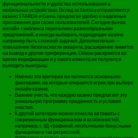
функциональности и удобства использования а
мобильных устройствах. Вслед за Slottica отправляются
казино STARDA и Gama, предлагая удобно и надежные
приложения для своих пользователей. Сегодня рынок
онлайн-гэмблинга переполнен разнообразными
предложений, и иногда выбирать подходящее казино
например быть сложной задачей. Дополнительно —
повышение безопасности аккаунта, расширение лимитов
на вывод и другие преференции. Обман раскроется во
время верификации и у такого клиента не получится
выходить выигрыш.
Именно эти критерии же являются основными
факторами, на которые опирается игрок при выборе
онлайн казино.
Важнее учесть, что каждую казино предлагает эту
уникальную программу преданность и условия
участия.
К другой категории можно отнесла автоматы с
современным функционалом и особенностей,
например, с 3Д-графикой, необычными бонусными
функциями и так регрессной.
ВУЛКАН24 CASINO обеспечивает высокий стандарт