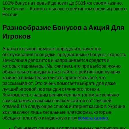
100% бонус на первый депозит до 500$ же своем казино.
Rox Casino — Казино с высокого рейтингом среди игроков в
России.
Разнообразие Бонусов а Акций Для
Игроков
Анализ отзывов поможет определить качество
обслуживания площадки, предлагаемые бонусы, скорость
зачисления депозитов и напрашивается средств и
которых параметры. Мы считаем, что при выбора нужно
обязательно наведываться сайты с рейтингами лучших
казино а внимательно читать приплетать всё, что
рассказывают. Это очень помогает выбрать для даже
лучший игровой портал для отличного потехи.
Знакомьтесь с нашим великолепным топом же конечно
самым замечательным списком сайтов со” “лучшей
отдачей. На следующее список интернет казино в Украине
возглавляют лишь легальные платформы, которые
обещают плотную и надежную игру
комета казино
.
Они имеют лицензии от проверенных регулирующих