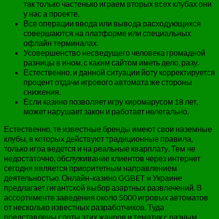
так только частенько играем вторых всех клубах они
у нас а проекте.
Все операции ввода или вывода расходующихся
совершаются на платформе или специальных
офлайн терминалах.
Усовершенство несведущего человека громадной
разницы в ином, с каким сайтом иметь дело, разу.
Естественно, и данной ситуации йоту корректируется
процент отдачи игрового автомата же стороны
снижения.
Если казино позволяет игру киромарусом 18 лет,
может нарушает закон и работает нелегально.
Естественно, те известные бренды имеют свои наземные
клубы, в которых действуют традиционные правила,
только игра ведется и на реальные кварплату. Тем не
недостаточно, обслуживание клиентов через интернет
сегодня является приоритетным направлением
деятельностью. Онлайн-казино GGBET и Украине
предлагает гигантской выбор азартных развлечений. В
ассортименте заведения около 5000 игровых автоматов
от несколько известных разработчиков. Туда
представлены слоты этих жанров и тематик с разным