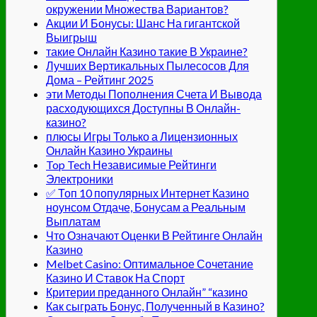
окружении Множества Вариантов?
Акции И Бонусы: Шанс На гигантской
Выигрыш
такие Онлайн Казино такие В Украине?
Лучших Вертикальных Пылесосов Для
Дома – Рейтинг 2025
эти Методы Пополнения Счета И Вывода
расходующихся Доступны В Онлайн-
казино?
плюсы Игры Только а Лицензионных
Онлайн Казино Украины
Top Tech Независимые Рейтинги
Электроники
✅ Топ 10 популярных Интернет Казино
ноунсом Отдаче, Бонусам а Реальным
Выплатам
Что Означают Оценки В Рейтинге Онлайн
Казино
Melbet Casino: Оптимальное Сочетание
Казино И Ставок На Спорт
Критерии преданного Онлайн” “казино
Как сыграть Бонус, Полученный в Казино?