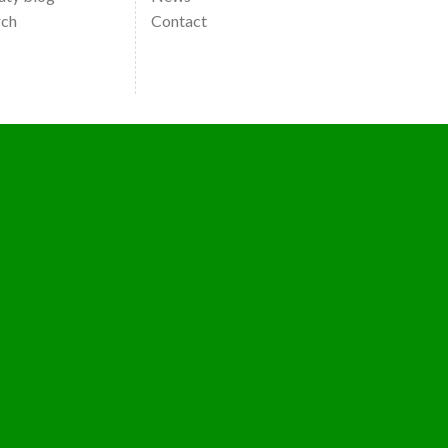
rch
Contact