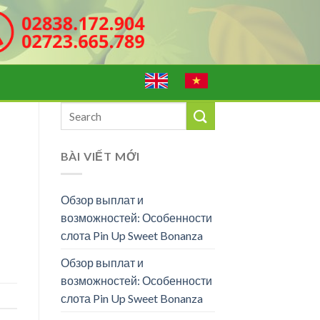
BÀI VIẾT MỚI
Обзор выплат и
возможностей: Особенности
слота Pin Up Sweet Bonanza
Обзор выплат и
возможностей: Особенности
слота Pin Up Sweet Bonanza