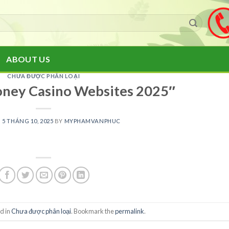
ABOUT US
CHƯA ĐƯỢC PHÂN LOẠI
oney Casino Websites 2025″
N
5 THÁNG 10, 2025
BY
MYPHAMVANPHUC
d in
Chưa được phân loại
. Bookmark the
permalink
.