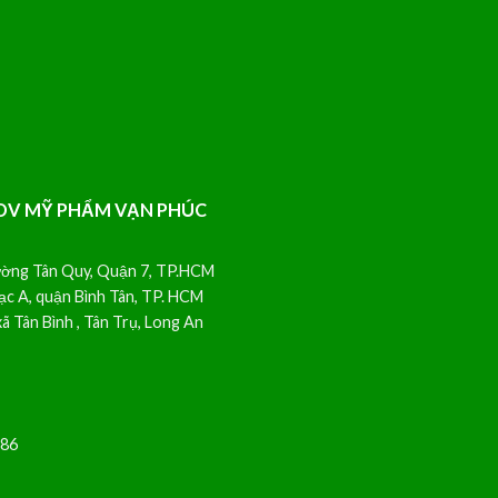
V MỸ PHẨM VẠN PHÚC
ờng Tân Quy, Quận 7, TP.HCM
ạc A, quận Bình Tân, TP. HCM
ã Tân Bình , Tân Trụ, Long An
686