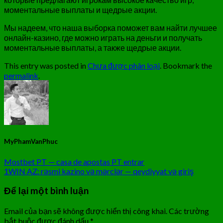
моментальные выплаты и щедрые акции.
Мы надеем, что наша выборка поможет вам найти лучшее
онлайн-казино, где можно играть на деньги и получать
моментальные выплаты, а также щедрые акции.
This entry was posted in
Chưa được phân loại
. Bookmark the
permalink
.
MyPhamVanPhuc
Mostbet PT — casa de apostas PT entrar
1WIN AZ: rəsmi kazino və mərclər — qeydiyyat və giriş
Để lại một bình luận
Email của bạn sẽ không được hiển thị công khai.
Các trường
bắt buộc được đánh dấu
*