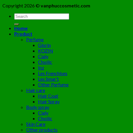
Copyright 2026 ©
vanphuccosmetic.com
Tìm
kiếm:
Home
Product
Perfume
Glorin
KOZIN
Cialy
Choilic
Inz
Les Frenchises
Les Smar’t
Other Perfume
Hair care
Hair Coat
Hair Spray
Body spray
Cialy
Choilic
Skin Care
Other products