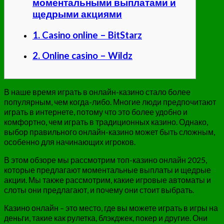
моментальными выплатами и
щедрыми акциями
1. Casino online –
BitStarz
2. Online casino –
Wildz
В наше время играть в онлайн-казино стало более
популярным, чем когда-либо. Многие люди предпочитают
играть в интернете, потому что это более удобно и
комфортно, чем играть в традиционных казино. Однако,
выбор правильного онлайн-казино может быть сложным,
особенно для начинающих игроков.
В этом обзоре мы рассмотрим топ-казино онлайн 2025,
которые предлагают моментальные выплаты и щедрые
акции. Мы также рассмотрим, какие игровые автоматы и
слоты они предлагают, и почему они стоит выбрать.
Казино онлайн – это место, где вы можете играть в игры на
деньги, такие как рулетка, блэкджек, покер и другие. Они