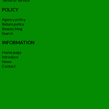
Terms of Service
POLICY
Agency policy
Return policy
Beauty blog
Search
INFORMATION
Home page
Introduce
News
Contact