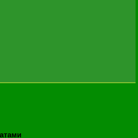
матами