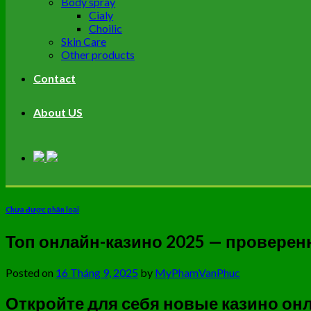
Body spray
Cialy
Choilic
Skin Care
Other products
Contact
About US
Chưa được phân loại
Топ онлайн-казино 2025 — провере
Posted on
16 Tháng 9, 2025
by
MyPhamVanPhuc
Откройте для себя новые казино он