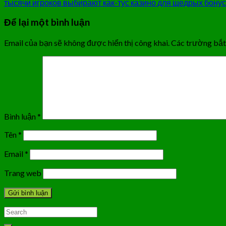
тысячи игроков выбирают как-тус казино для щедрых бонус
Để lại một bình luận
Email của bạn sẽ không được hiển thị công khai.
Các trường bắ
Bình luận
*
Tên
*
Email
*
Trang web