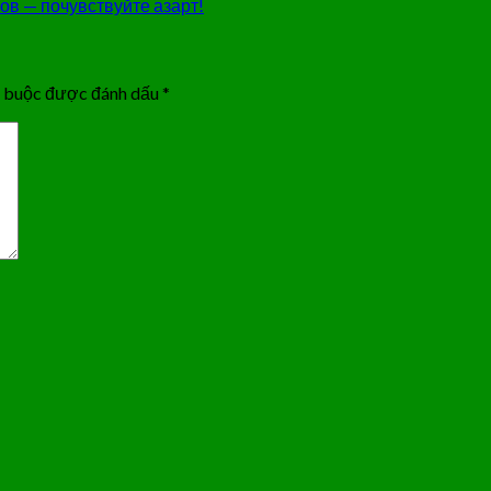
ов — почувствуйте азарт!
t buộc được đánh dấu
*