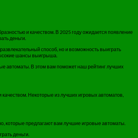
разностью и качеством. В 2025 году ожидается появление
ать деньги.
ко развлекательный способ, но и возможность выиграть
 высокие шансы выигрыша.
вые автоматы. В этом вам поможет наш рейтинг лучших
и качеством. Некоторые из лучших игровых автоматов,
ино, которые предлагают вам лучшие игровые автоматы.
грать деньги.