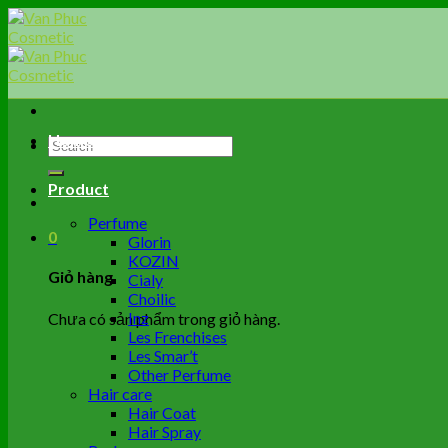
Skip
to
content
Home
Tìm
kiếm:
Product
Perfume
0
Glorin
KOZIN
Giỏ hàng
Cialy
Choilic
Inz
Chưa có sản phẩm trong giỏ hàng.
Les Frenchises
Les Smar’t
Other Perfume
Hair care
Hair Coat
Hair Spray