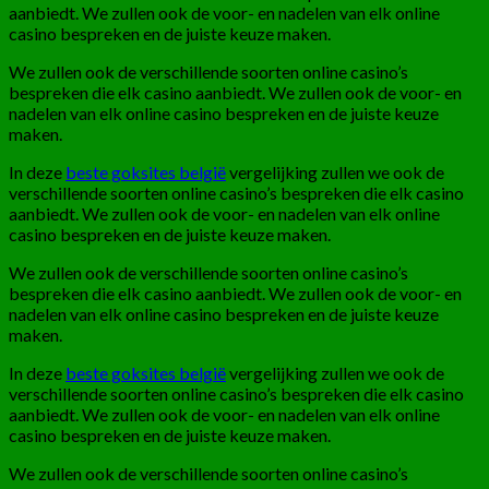
aanbiedt. We zullen ook de voor- en nadelen van elk online
casino bespreken en de juiste keuze maken.
We zullen ook de verschillende soorten online casino’s
bespreken die elk casino aanbiedt. We zullen ook de voor- en
nadelen van elk online casino bespreken en de juiste keuze
maken.
In deze
beste goksites belgië
vergelijking zullen we ook de
verschillende soorten online casino’s bespreken die elk casino
aanbiedt. We zullen ook de voor- en nadelen van elk online
casino bespreken en de juiste keuze maken.
We zullen ook de verschillende soorten online casino’s
bespreken die elk casino aanbiedt. We zullen ook de voor- en
nadelen van elk online casino bespreken en de juiste keuze
maken.
In deze
beste goksites belgië
vergelijking zullen we ook de
verschillende soorten online casino’s bespreken die elk casino
aanbiedt. We zullen ook de voor- en nadelen van elk online
casino bespreken en de juiste keuze maken.
We zullen ook de verschillende soorten online casino’s