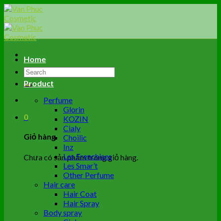
Skip
to
content
Home
Tìm
kiếm:
Product
Perfume
Glorin
0
KOZIN
Cialy
Giỏ hàng
Choilic
Inz
Les Frenchises
Chưa có sản phẩm trong giỏ hàng.
Les Smar’t
Other Perfume
Hair care
Hair Coat
Hair Spray
Body spray