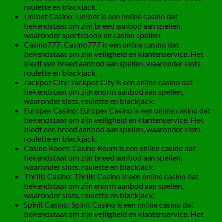
roulette en blackjack.
Unibet Casino: Unibet is een online casino dat
bekendstaat om zijn breed aanbod aan spellen,
waaronder sportsbook en casino spellen.
Casino777: Casino777 is een online casino dat
bekendstaat om zijn veiligheid en klantenservice. Het
biedt een breed aanbod aan spellen, waaronder slots,
roulette en blackjack.
Jackpot City: Jackpot City is een online casino dat
bekendstaat om zijn enorm aanbod aan spellen,
waaronder slots, roulette en blackjack.
Europes Casino: Europes Casino is een online casino dat
bekendstaat om zijn veiligheid en klantenservice. Het
biedt een breed aanbod aan spellen, waaronder slots,
roulette en blackjack.
Casino Room: Casino Room is een online casino dat
bekendstaat om zijn breed aanbod aan spellen,
waaronder slots, roulette en blackjack.
Thrills Casino: Thrills Casino is een online casino dat
bekendstaat om zijn enorm aanbod aan spellen,
waaronder slots, roulette en blackjack.
Spinit Casino: Spinit Casino is een online casino dat
bekendstaat om zijn veiligheid en klantenservice. Het