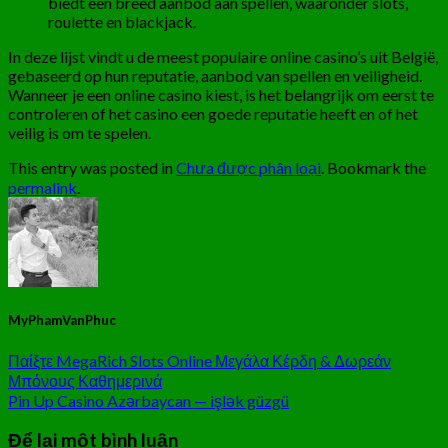
biedt een breed aanbod aan spellen, waaronder slots,
roulette en blackjack.
In deze lijst vindt u de meest populaire online casino’s uit België,
gebaseerd op hun reputatie, aanbod van spellen en veiligheid.
Wanneer je een online casino kiest, is het belangrijk om eerst te
controleren of het casino een goede reputatie heeft en of het
veilig is om te spelen.
This entry was posted in
Chưa được phân loại
. Bookmark the
permalink
.
MyPhamVanPhuc
Παίξτε MegaRich Slots Online Μεγάλα Κέρδη & Δωρεάν
Μπόνους Καθημερινά
Pin Up Casino Azərbaycan — işlək güzgü
Để lại một bình luận