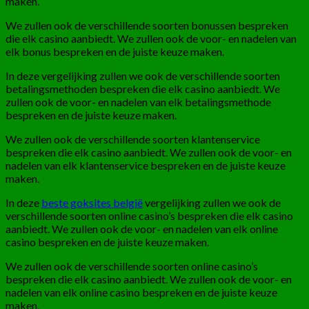
maken.
We zullen ook de verschillende soorten bonussen bespreken
die elk casino aanbiedt. We zullen ook de voor- en nadelen van
elk bonus bespreken en de juiste keuze maken.
In deze vergelijking zullen we ook de verschillende soorten
betalingsmethoden bespreken die elk casino aanbiedt. We
zullen ook de voor- en nadelen van elk betalingsmethode
bespreken en de juiste keuze maken.
We zullen ook de verschillende soorten klantenservice
bespreken die elk casino aanbiedt. We zullen ook de voor- en
nadelen van elk klantenservice bespreken en de juiste keuze
maken.
In deze
beste goksites belgië
vergelijking zullen we ook de
verschillende soorten online casino’s bespreken die elk casino
aanbiedt. We zullen ook de voor- en nadelen van elk online
casino bespreken en de juiste keuze maken.
We zullen ook de verschillende soorten online casino’s
bespreken die elk casino aanbiedt. We zullen ook de voor- en
nadelen van elk online casino bespreken en de juiste keuze
maken.