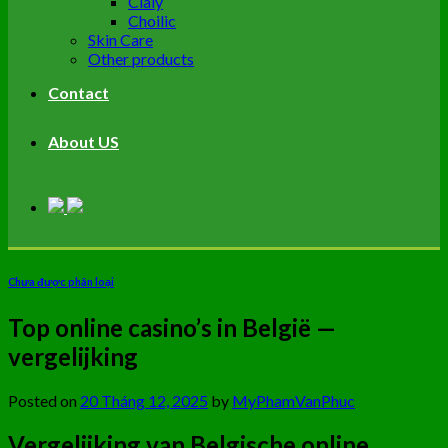
Cialy
Choilic
Skin Care
Other products
Contact
About US
Chưa được phân loại
Top online casino’s in België —
vergelijking
Posted on
20 Tháng 12, 2025
by
MyPhamVanPhuc
Vergelijking van Belgische online