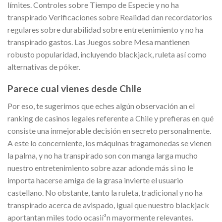
límites.
Controles sobre Tiempo de Especie y no ha
transpirado Verificaciones sobre Realidad dan recordatorios
regulares sobre durabilidad sobre entretenimiento y no ha
transpirado gastos. Las Juegos sobre Mesa mantienen
robusto popularidad, incluyendo blackjack, ruleta así­ como
alternativas de póker.
Parece cual vienes desde Chile
Por eso, te sugerimos que eches algún observación an el
ranking de casinos legales referente a Chile y prefieras en qué
consiste una inmejorable decisión en secreto personalmente.
A este lo concerniente, los máquinas tragamonedas se vienen
la palma, y no ha transpirado son con manga larga mucho
nuestro entretenimiento sobre azar adonde más si no le
importa hacerse amiga de la grasa invierte el usuario
castellano. No obstante, tanto la ruleta, tradicional y no ha
transpirado acerca de avispado, igual que nuestro blackjack
aportantan miles todo ocasií³n mayormente relevantes.