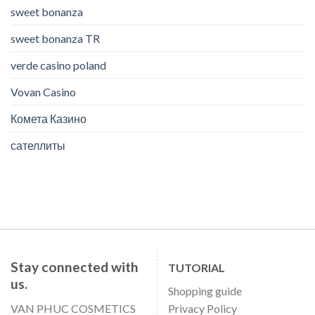
sweet bonanza
sweet bonanza TR
verde casino poland
Vovan Casino
Комета Казино
сателлиты
Stay connected with
TUTORIAL
us.
Shopping guide
VAN PHUC COSMETICS
Privacy Policy