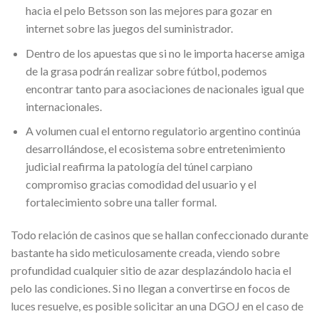
hacia el pelo Betsson son las mejores para gozar en
internet sobre las juegos del suministrador.
Dentro de los apuestas que si no le importa hacerse amiga
de la grasa podrán realizar sobre fútbol, podemos
encontrar tanto para asociaciones de nacionales igual que
internacionales.
A volumen cual el entorno regulatorio argentino continúa
desarrollándose, el ecosistema sobre entretenimiento
judicial reafirma la patologí­a del túnel carpiano
compromiso gracias comodidad del usuario y el
fortalecimiento sobre una taller formal.
Todo relación de casinos que se hallan confeccionado durante
bastante ha sido meticulosamente creada, viendo sobre
profundidad cualquier sitio de azar desplazándolo hacia el
pelo las condiciones. Si no llegan a convertirse en focos de
luces resuelve, es posible solicitar an una DGOJ en el caso de