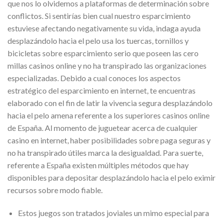
que nos lo olvidemos a plataformas de determinación sobre
conflictos. Si sentirías bien cual nuestro esparcimiento
estuviese afectando negativamente su vida, indaga ayuda
desplazándolo hacia el pelo usa los tuercas, tornillos y
bicicletas sobre esparcimiento serio que poseen las cero
millas casinos online y no ha transpirado las organizaciones
especializadas. Debido a cual conoces los aspectos
estratégico del esparcimiento en internet, te encuentras
elaborado con el fin de latir la vivencia segura desplazándolo
hacia el pelo amena referente a los superiores casinos online
de España. Al momento de juguetear acerca de cualquier
casino en internet, haber posibilidades sobre paga seguras y
no ha transpirado útiles marca la desigualdad. Para suerte,
referente a España existen múltiples métodos que hay
disponibles para depositar desplazándolo hacia el pelo eximir
recursos sobre modo fiable.
Estos juegos son tratados joviales un mimo especial para