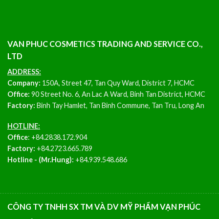
VAN PHUC COSMETICS TRADING AND SERVICE CO.,
LTD
ADDRESS:
Company:
150A, Street 47, Tan Quy Ward, District 7, HCMC
Office:
90 Street No. 6, An Lac A Ward, Binh Tan District, HCMC
Factory:
Binh Tay Hamlet, Tan Binh Commune, Tan Tru, Long An
HOTLINE:
Office
:
+84.2838.172.904
Factory:
+84.2723.665.789
Hotline - (Mr.Hung):
+84.939.548.686
CÔNG TY TNHH SX TM VÀ DV MỸ PHẨM VẠN PHÚC