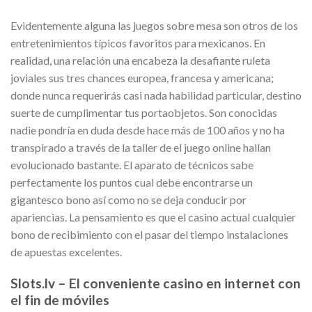
Evidentemente alguna las juegos sobre mesa son otros de los
entretenimientos típicos favoritos para mexicanos. En
realidad, una relación una encabeza la desafiante ruleta
joviales sus tres chances europea, francesa y americana;
donde nunca requerirás casi nada habilidad particular, destino
suerte de cumplimentar tus portaobjetos. Son conocidas
nadie pondrí­a en duda desde hace más de 100 años y no ha
transpirado a través de la taller de el juego online hallan
evolucionado bastante. El aparato de técnicos sabe
perfectamente los puntos cual debe encontrarse un
gigantesco bono así­ como no se deja conducir por
apariencias. La pensamiento es que el casino actual cualquier
bono de recibimiento con el pasar del tiempo instalaciones
de apuestas excelentes.
Slots.lv – El conveniente casino en internet con
el fin de móviles