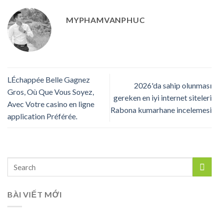
MYPHAMVANPHUC
LÉchappée Belle Gagnez
2026'da sahip olunması
Gros, Où Que Vous Soyez,
gereken en iyi internet siteleri
Avec Votre casino en ligne
Rabona kumarhane incelemesi
application Préférée.
BÀI VIẾT MỚI