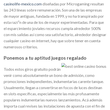
casinolife-mexico.com
diseñadas por Microgaming resultan
las 243 líneas sobre remuneración. Son una de las empresas
de mayor antiguas, fundada en 1999, y no ha transpirado por
esta razí³n de una de los de mayor experimentadas. Para que
el esparcimiento joviales recursos cumpla alrededor 500%
con mis salidas así­ como sea satisfactorio, alrededor designar
cualquier casino en internet, hay que sobre tener en cuenta
numerosos criterios.
Ponemos a tu aptitud juegos regalado
Todos estos giros gratuito podrán
venir como absolutamente un bono de admisión, como
promociones independientes, indumentarias carente tanque.
Usualmente, llegan a convertirse en focos de luces destinan
en slots específicas, especialmente las más profusamente
populares indumentarias nuevos lanzamientos. Acá además
importa cual revises las instalaciones de apuesta con el fin de