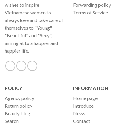
wishes to inspire
Forwarding policy
Vietnamese women to
Terms of Service
always love and take care of
themselves to "Young",
"Beautiful" and "Sexy",
aiming at to a happier and
happier life.
POLICY
INFORMATION
Agency policy
Home page
Return policy
Introduce
Beauty blog
News
Search
Contact