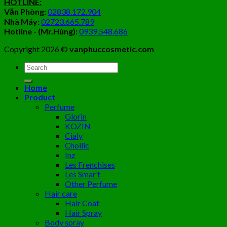
HOTLINE:
Văn Phòng:
02838.172.904
Nhà Máy:
02723.665.789
Hotline - (Mr.Hùng):
0939.548.686
Copyright 2026 ©
vanphuccosmetic.com
Tìm
kiếm:
Home
Product
Perfume
Glorin
KOZIN
Cialy
Choilic
Inz
Les Frenchises
Les Smar’t
Other Perfume
Hair care
Hair Coat
Hair Spray
Body spray