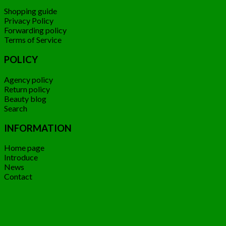
Shopping guide
Privacy Policy
Forwarding policy
Terms of Service
POLICY
Agency policy
Return policy
Beauty blog
Search
INFORMATION
Home page
Introduce
News
Contact