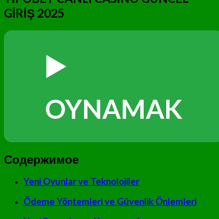
GİRİŞ 2025
▶️
OYNAMAK
Содержимое
Yeni Oyunlar ve Teknolojiler
Ödeme Yöntemleri ve Güvenlik Önlemleri