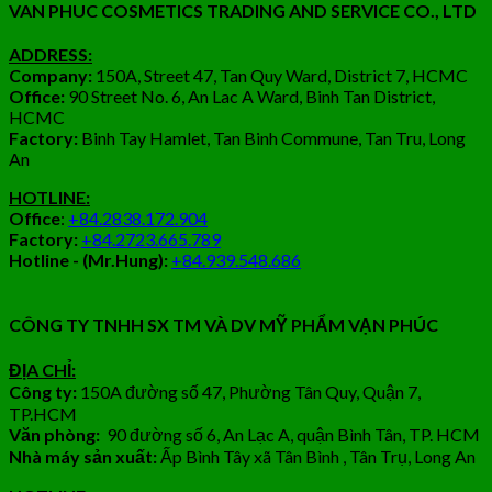
VAN PHUC COSMETICS TRADING AND SERVICE CO., LTD
ADDRESS:
Company:
150A, Street 47, Tan Quy Ward, District 7, HCMC
Office:
90 Street No. 6, An Lac A Ward, Binh Tan District,
HCMC
Factory:
Binh Tay Hamlet, Tan Binh Commune, Tan Tru, Long
An
HOTLINE:
Office
:
+84.2838.172.904
Factory:
+84.2723.665.789
Hotline - (Mr.Hung):
+84.939.548.686
CÔNG TY TNHH SX TM VÀ DV MỸ PHẨM VẠN PHÚC
ĐỊA CHỈ:
Công ty:
150A đường số 47, Phường Tân Quy, Quận 7,
TP.HCM
Văn phòng:
90 đường số 6, An Lạc A, quận Bình Tân, TP. HCM
Nhà máy sản xuất:
Ấp Bình Tây xã Tân Bình , Tân Trụ, Long An