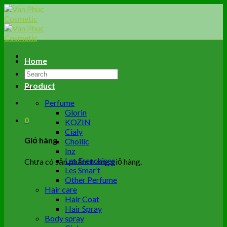
Skip
to
content
Home
Tìm
kiếm:
Product
Perfume
Glorin
0
KOZIN
Cialy
Giỏ hàng
Choilic
Inz
Les Frenchises
Chưa có sản phẩm trong giỏ hàng.
Les Smar’t
Other Perfume
Hair care
Hair Coat
Hair Spray
Body spray