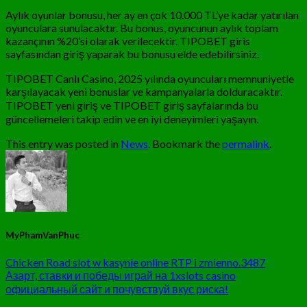
Aylık oyunlar bonusu, her ay en çok 10.000 TL’ye kadar yatırılan
oyunculara sunulacaktır. Bu bonus, oyuncunun aylık toplam
kazançının %20’si olarak verilecektir. TIPOBET giris
sayfasından giriş yaparak bu bonusu elde edebilirsiniz.
TIPOBET Canlı Casino, 2025 yılında oyuncuları memnuniyetle
karşılayacak yeni bonuslar ve kampanyalarla dolduracaktır.
TIPOBET yeni giriş ve TIPOBET giriş sayfalarında bu
güncellemeleri takip edin ve en iyi deneyimleri yaşayın.
This entry was posted in
News
. Bookmark the
permalink
.
MyPhamVanPhuc
Chicken Road slot w kasynie online RTP i zmienno.3487
Азарт, ставки и победы играй на 1xslots casino
официальный сайт и почувствуй вкус риска!