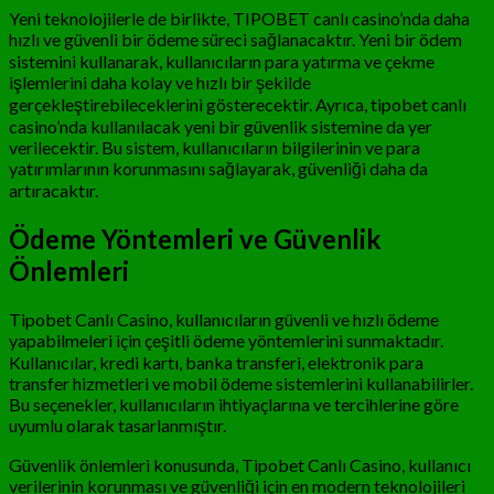
Yeni teknolojilerle de birlikte, TIPOBET canlı casino’nda daha
hızlı ve güvenli bir ödeme süreci sağlanacaktır. Yeni bir ödem
sistemini kullanarak, kullanıcıların para yatırma ve çekme
işlemlerini daha kolay ve hızlı bir şekilde
gerçekleştirebileceklerini gösterecektir. Ayrıca, tipobet canlı
casino’nda kullanılacak yeni bir güvenlik sistemine da yer
verilecektir. Bu sistem, kullanıcıların bilgilerinin ve para
yatırımlarının korunmasını sağlayarak, güvenliği daha da
artıracaktır.
Ödeme Yöntemleri ve Güvenlik
Önlemleri
Tipobet Canlı Casino, kullanıcıların güvenli ve hızlı ödeme
yapabilmeleri için çeşitli ödeme yöntemlerini sunmaktadır.
Kullanıcılar, kredi kartı, banka transferi, elektronik para
transfer hizmetleri ve mobil ödeme sistemlerini kullanabilirler.
Bu seçenekler, kullanıcıların ihtiyaçlarına ve tercihlerine göre
uyumlu olarak tasarlanmıştır.
Güvenlik önlemleri konusunda, Tipobet Canlı Casino, kullanıcı
verilerinin korunması ve güvenliği için en modern teknolojileri