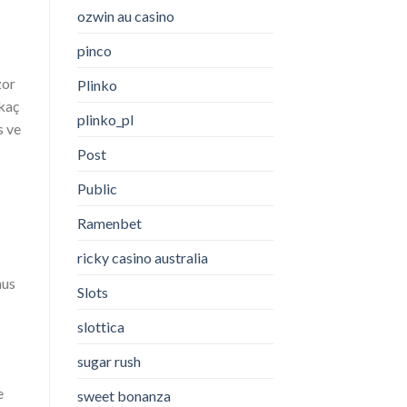
ozwin au casino
pinco
zor
Plinko
rkaç
plinko_pl
s ve
Post
Public
Ramenbet
ricky casino australia
nus
Slots
slottica
sugar rush
e
sweet bonanza