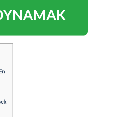
 OYNAMAK
 En
sek