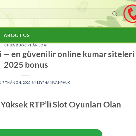
ABOUT US
CHƯA ĐƯỢC PHÂN LOẠI
 — en güvenilir online kumar siteleri
2025 bonus
N
7 THÁNG 4, 2025
BY
MYPHAMVANPHUC
 Yüksek RTP’li Slot Oyunları Olan