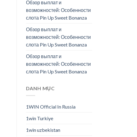
Обзор выплат и
возможностей: Особенности
слота Pin Up Sweet Bonanza
Обзор выплат и
возможностей: Особенности
слота Pin Up Sweet Bonanza
Обзор выплат и
возможностей: Особенности
слота Pin Up Sweet Bonanza
DANH MỤC
1WIN Official In Russia
1win Turkiye
1win uzbekistan