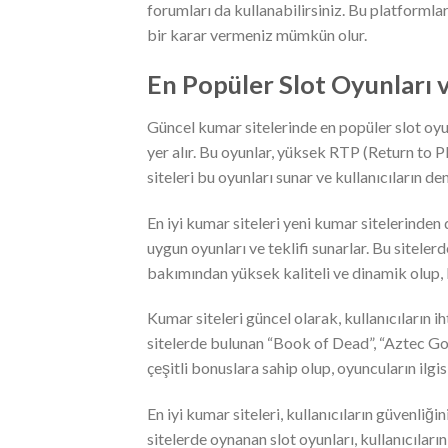
forumları da kullanabilirsiniz. Bu platformlar
bir karar vermeniz mümkün olur.
En Popüler Slot Oyunları v
Güncel kumar sitelerinde en popüler slot oyu
yer alır. Bu oyunlar, yüksek RTP (Return to Pl
siteleri bu oyunları sunar ve kullanıcıların den
En iyi kumar siteleri yeni kumar sitelerinden 
uygun oyunları ve teklifi sunarlar. Bu siteler
bakımından yüksek kaliteli ve dinamik olup, k
Kumar siteleri güncel olarak, kullanıcıların ih
sitelerde bulunan “Book of Dead”, “Aztec Gol
çeşitli bonuslara sahip olup, oyuncuların ilgi
En iyi kumar siteleri, kullanıcıların güvenliği
sitelerde oynanan slot oyunları, kullanıcılar