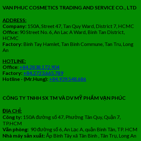
VAN PHUC COSMETICS TRADING AND SERVICE CO., LTD
ADDRESS:
Company:
150A, Street 47, Tan Quy Ward, District 7, HCMC
Office:
90 Street No. 6, An Lac A Ward, Binh Tan District,
HCMC
Factory:
Binh Tay Hamlet, Tan Binh Commune, Tan Tru, Long
An
HOTLINE:
Office
:
+84.2838.172.904
Factory:
+84.2723.665.789
Hotline - (Mr.Hung):
+84.939.548.686
CÔNG TY TNHH SX TM VÀ DV MỸ PHẨM VẠN PHÚC
ĐỊA CHỈ:
Công ty:
150A đường số 47, Phường Tân Quy, Quận 7,
TP.HCM
Văn phòng:
90 đường số 6, An Lạc A, quận Bình Tân, TP. HCM
Nhà máy sản xuất:
Ấp Bình Tây xã Tân Bình , Tân Trụ, Long An