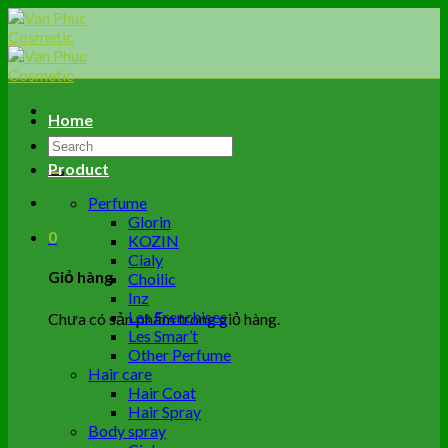
Skip
to
content
Home
Tìm
kiếm:
Product
Perfume
Glorin
0
KOZIN
Cialy
Giỏ hàng
Choilic
Inz
Les Frenchises
Chưa có sản phẩm trong giỏ hàng.
Les Smar’t
Other Perfume
Hair care
Hair Coat
Hair Spray
Body spray