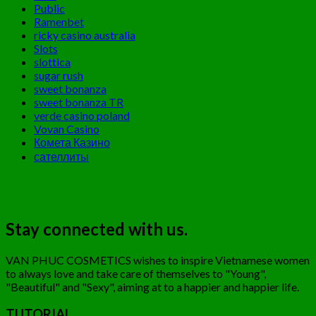
Public
Ramenbet
ricky casino australia
Slots
slottica
sugar rush
sweet bonanza
sweet bonanza TR
verde casino poland
Vovan Casino
Комета Казино
сателлиты
Stay connected with us.
VAN PHUC COSMETICS wishes to inspire Vietnamese women
to always love and take care of themselves to "Young",
"Beautiful" and "Sexy", aiming at to a happier and happier life.
TUTORIAL