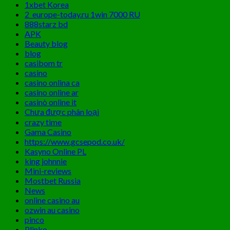
1xbet Korea
2_europe-today.ru 1win 7000 RU
888starz bd
APK
Beauty blog
blog
casibom tr
casino
casino onlina ca
casino online ar
casinò online it
Chưa được phân loại
crazy time
Gama Casino
https://www.gcsepod.co.uk/
Kasyno Online PL
king johnnie
Mini-reviews
Mostbet Russia
News
online casino au
ozwin au casino
pinco
Plinko