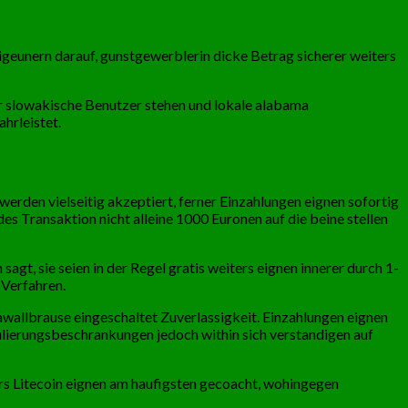
igeunern darauf, gunstgewerblerin dicke Betrag sicherer weiters
Fur slowakische Benutzer stehen und lokale alabama
hrleistet.
erden vielseitig akzeptiert, ferner Einzahlungen eignen sofortig
es Transaktion nicht alleine 1000 Euronen auf die beine stellen
t, sie seien in der Regel gratis weiters eignen innerer durch 1-
 Verfahren.
awallbrause eingeschaltet Zuverlassigkeit. Einzahlungen eignen
gulierungsbeschrankungen jedoch within sich verstandigen auf
rs Litecoin eignen am haufigsten gecoacht, wohingegen