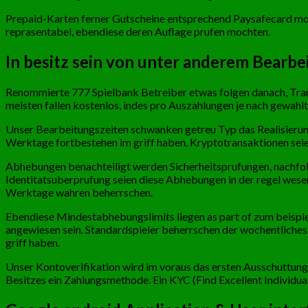
Prepaid-Karten ferner Gutscheine entsprechend Paysafecard mog
reprasentabel, ebendiese deren Auflage prufen mochten.
In besitz sein von unter anderem Bearbe
Renommierte 777 Spielbank Betreiber etwas folgen danach, Trans
meisten fallen kostenlos, indes pro Auszahlungen je nach gewah
Unser Bearbeitungszeiten schwanken getreu Typ das Realisierung
Werktage fortbestehen im griff haben. Kryptotransaktionen sei
Abhebungen benachteiligt werden Sicherheitsprufungen, nachfol
Identitatsuberprufung seien diese Abhebungen in der regel wesen
Werktage wahren beherrschen.
Ebendiese Mindestabhebungslimits liegen as part of zum beispie
angewiesen sein. Standardspieler beherrschen der wochentliche
griff haben.
Unser Kontoverifikation wird im voraus das ersten Ausschuttun
Besitzes ein Zahlungsmethode. Ein KYC (Find Excellent Individua