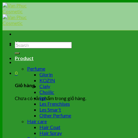
Skip
to
content
Home
Tìm
kiếm:
Product
Perfume
0
Glorin
KOZIN
Giỏ hàng
Cialy
Choilic
Inz
Chưa có sản phẩm trong giỏ hàng.
Les Frenchises
Les Smar’t
Other Perfume
Hair care
Hair Coat
Hair Spray