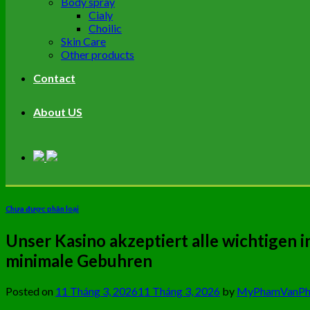
Body spray
Cialy
Choilic
Skin Care
Other products
Contact
About US
Chưa được phân loại
Unser Kasino akzeptiert alle wichtigen
minimale Gebuhren
Posted on
11 Tháng 3, 2026
11 Tháng 3, 2026
by
MyPhamVanPh