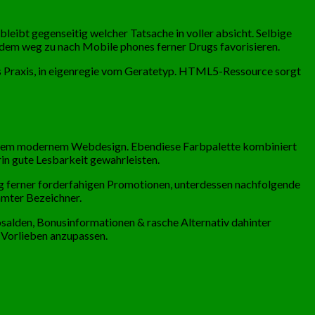
bleibt gegenseitig welcher Tatsache in voller absicht. Selbige
uf dem weg zu nach Mobile phones ferner Drugs favorisieren.
tes Praxis, in eigenregie vom Geratetyp. HTML5-Ressource sorgt
derem modernem Webdesign. Ebendiese Farbpalette kombiniert
in gute Lesbarkeit gewahrleisten.
tig ferner forderfahigen Promotionen, unterdessen nachfolgende
immter Bezeichner.
osalden, Bonusinformationen & rasche Alternativ dahinter
n Vorlieben anzupassen.