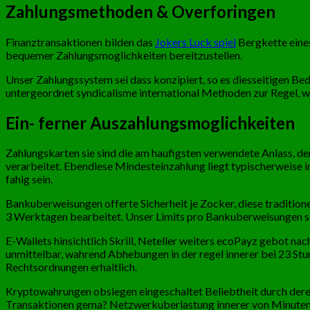
Zahlungsmethoden & Overforingen
Finanztransaktionen bilden das
Jokers Luck spiel
Bergkette eines
bequemer Zahlungsmoglichkeiten bereitzustellen.
Unser Zahlungssystem sei dass konzipiert, so es diesseitigen Bed
untergeordnet syndicalisme international Methoden zur Regel, w
Ein- ferner Auszahlungsmoglichkeiten
Zahlungskarten sie sind die am haufigsten verwendete Anlass, der
verarbeitet. Ebendiese Mindesteinzahlung liegt typischerweise in
fahig sein.
Bankuberweisungen offerte Sicherheit je Zocker, diese traditione
3 Werktagen bearbeitet. Unser Limits pro Bankuberweisungen sei
E-Wallets hinsichtlich Skrill, Neteller weiters ecoPayz gebot n
unmittelbar, wahrend Abhebungen in der regel innerer bei 23 Stun
Rechtsordnungen erhaltlich.
Kryptowahrungen obsiegen eingeschaltet Beliebtheit durch deren
Transaktionen gema? Netzwerkuberlastung innerer von Minuten s