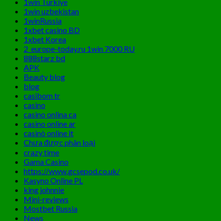
1win Turkiye
1win uzbekistan
1winRussia
1xbet casino BD
1xbet Korea
2_europe-today.ru 1win 7000 RU
888starz bd
APK
Beauty blog
blog
casibom tr
casino
casino onlina ca
casino online ar
casinò online it
Chưa được phân loại
crazy time
Gama Casino
https://www.gcsepod.co.uk/
Kasyno Online PL
king johnnie
Mini-reviews
Mostbet Russia
News