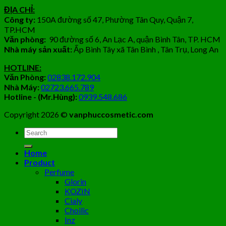
ĐỊA CHỈ:
Công ty:
150A đường số 47, Phường Tân Quy, Quận 7,
TP.HCM
Văn phòng:
90 đường số 6, An Lạc A, quận Bình Tân, TP. HCM
Nhà máy sản xuất:
Ấp Bình Tây xã Tân Bình , Tân Trụ, Long An
HOTLINE:
Văn Phòng:
02838.172.904
Nhà Máy:
02723.665.789
Hotline - (Mr.Hùng):
0939.548.686
Copyright 2026 ©
vanphuccosmetic.com
Tìm
kiếm:
Home
Product
Perfume
Glorin
KOZIN
Cialy
Choilic
Inz