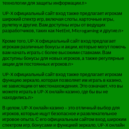
технологии для защиты информации.п>
UP-X официальный сайт вход также предлагает игрокам
широкий спектр игр, включая слоты, карточные игры,
рулетку и другие. Вам доступны игры от ведущих
разработчиков, таких как NetEnt, Microgaming и другие.п>
Кроме того, UP-X официальный сайт вход предлагает
игрокам различные бонусы и акции, которые могут помочь
вам начать играть с более высокими ставками. Вам
доступны бонусы для новых игроков, а также регулярные
акции для постоянных игроков.п>
UP-X официальный сайт вход также предлагает игрокам
функцию зеркало, которая позволяет им играть в казино,
не зависящим от местонахождения. Это означает, что вы
можете играть в UP-X онлайн казино, где бы вы не
находились.п>
В целом, UP-X онлайн казино – это отличный выбор для
игроков, которые ищут безопасное и развлекательное
игровое опыта. С его официальным сайтом вход, широким
спектром игр, бонусами и функцией зеркало, UP-X онлайн