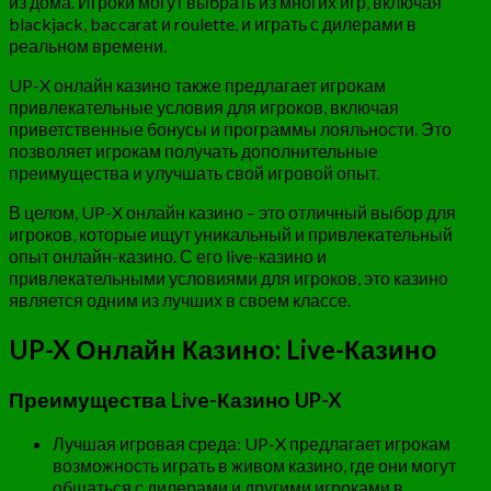
из дома. Игроки могут выбрать из многих игр, включая
blackjack, baccarat и roulette, и играть с дилерами в
реальном времени.
UP-X онлайн казино также предлагает игрокам
привлекательные условия для игроков, включая
приветственные бонусы и программы лояльности. Это
позволяет игрокам получать дополнительные
преимущества и улучшать свой игровой опыт.
В целом, UP-X онлайн казино – это отличный выбор для
игроков, которые ищут уникальный и привлекательный
опыт онлайн-казино. С его live-казино и
привлекательными условиями для игроков, это казино
является одним из лучших в своем классе.
UP-X Онлайн Казино: Live-Казино
Преимущества Live-Казино UP-X
Лучшая игровая среда: UP-X предлагает игрокам
возможность играть в живом казино, где они могут
общаться с дилерами и другими игроками в