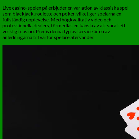
Live casino-spelen på erbjuder en variation av klassiska spel
som blackjack, roulette och poker, vilket ger spelarna en
fullständig upplevelse. Med högkvalitativ video och
professionella dealers, förmedlas en känsla av att vara i ett
verkligt casino. Precis denna typ av service är en av
anledningarna till varför spelare återvänder.