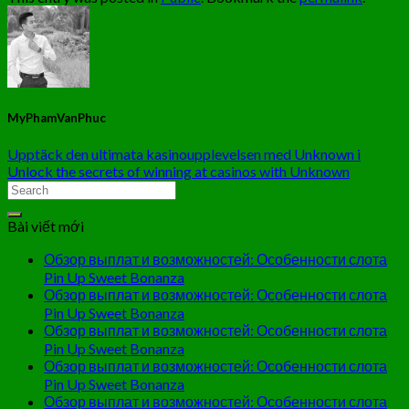
MyPhamVanPhuc
Upptäck den ultimata kasinoupplevelsen med Unknown i
Unlock the secrets of winning at casinos with Unknown
Bài viết mới
Обзор выплат и возможностей: Особенности слота
Pin Up Sweet Bonanza
Обзор выплат и возможностей: Особенности слота
Pin Up Sweet Bonanza
Обзор выплат и возможностей: Особенности слота
Pin Up Sweet Bonanza
Обзор выплат и возможностей: Особенности слота
Pin Up Sweet Bonanza
Обзор выплат и возможностей: Особенности слота