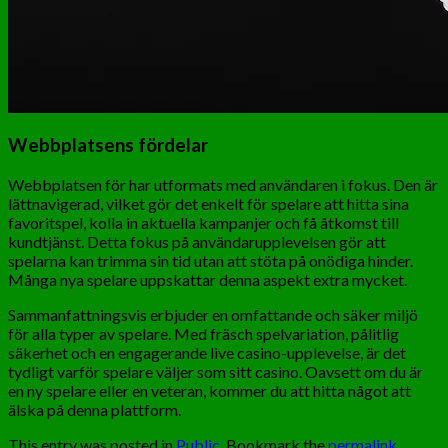
Webbplatsens fördelar
Webbplatsen för har utformats med användaren i fokus. Den är
lättnavigerad, vilket gör det enkelt för spelare att hitta sina
favoritspel, kolla in aktuella kampanjer och få åtkomst till
kundtjänst. Detta fokus på användarupplevelsen gör att
spelarna kan trimma sin tid utan att stöta på onödiga hinder.
Många nya spelare uppskattar denna aspekt extra mycket.
Sammanfattningsvis erbjuder en omfattande och säker miljö
för alla typer av spelare. Med fräsch spelvariation, pålitlig
säkerhet och en engagerande live casino-upplevelse, är det
tydligt varför spelare väljer som sitt casino. Oavsett om du är
en ny spelare eller en veteran, kommer du att hitta något att
älska på denna plattform.
This entry was posted in
Public
. Bookmark the
permalink
.