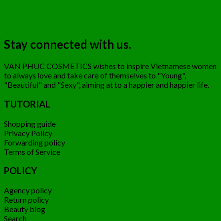
Stay connected with us.
VAN PHUC COSMETICS wishes to inspire Vietnamese women
to always love and take care of themselves to "Young",
"Beautiful" and "Sexy", aiming at to a happier and happier life.
TUTORIAL
Shopping guide
Privacy Policy
Forwarding policy
Terms of Service
POLICY
Agency policy
Return policy
Beauty blog
Search