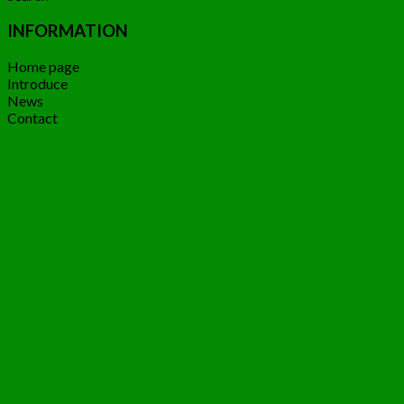
INFORMATION
Home page
Introduce
News
Contact