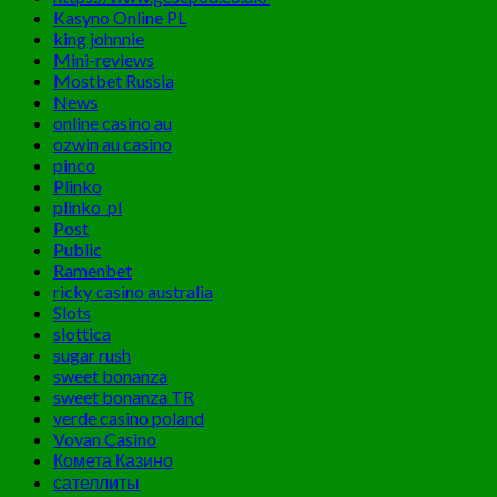
Kasyno Online PL
king johnnie
Mini-reviews
Mostbet Russia
News
online casino au
ozwin au casino
pinco
Plinko
plinko_pl
Post
Public
Ramenbet
ricky casino australia
Slots
slottica
sugar rush
sweet bonanza
sweet bonanza TR
verde casino poland
Vovan Casino
Комета Казино
сателлиты