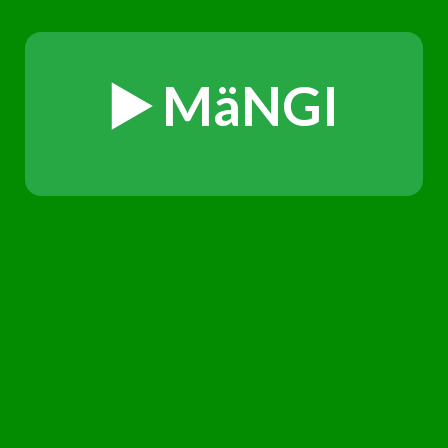
▶️ MäNGI