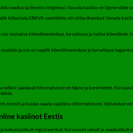
õiki seadusi ja litsentsi tingimusi. Vavada kasiino on täpne näide s
alik külastada ERKVA veebilehte või võtta ühendust Vavada kasiino
s seotakse klienditeeninduse, turvalisuse ja kaitse klienditele. Se
isaldab ja mis on vajalik klienditeeninduse ja turvalisuse tagamis
a sellest saadaval informatsioon on täpne ja konkreetne. Kui soovid
ilehte.
ents toimib ja kuidas saada vajalikku informatsiooni. Vabandust ee
line kasiinot Eestis
a kohustuslikult registreeritud. Kui soovid vabalt ja seaduslikult 