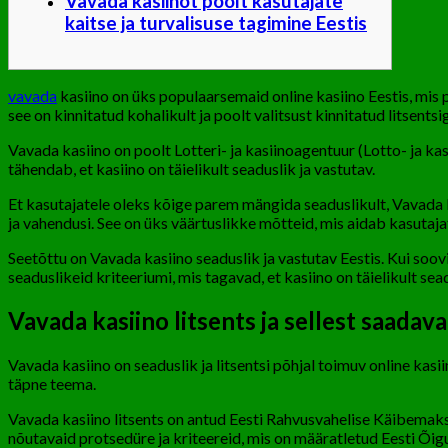
Vavada kasiinot poolt kasutajate
kaitse ja turvalisuse tagimine Eestis
vavada
kasiino on üks populaarsemaid online kasiino Eestis, mis p
see on kinnitatud kohalikult ja poolt valitsust kinnitatud litsentsi
Vavada kasiino on poolt Lotteri- ja kasiinoagentuur (Lotto- ja kasi
tähendab, et kasiino on täielikult seaduslik ja vastutav.
Et kasutajatele oleks kõige parem mängida seaduslikult, Vavada
ja vahendusi. See on üks väärtuslikke mõtteid, mis aidab kasuta
Seetõttu on Vavada kasiino seaduslik ja vastutav Eestis. Kui soov
seaduslikeid kriteeriumi, mis tagavad, et kasiino on täielikult sead
Vavada kasiino litsents ja sellest saadav
Vavada kasiino on seaduslik ja litsentsi põhjal toimuv online kasii
täpne teema.
Vavada kasiino litsents on antud Eesti Rahvusvahelise Käibemak
nõutavaid protsedüre ja kriteereid, mis on määratletud Eesti Õi