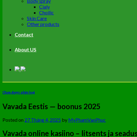
Body spray
Cialy
Choilic
Skin Care
Other products
Contact
About US
Chưa được phân loại
Vavada Eestis — boonus 2025
Posted on
27 Tháng 4, 2025
by
MyPhamVanPhuc
Vavada online kasiino – litsents ja seadus