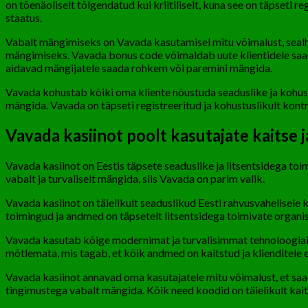
on tõenäoliselt tõlgendatud kui kriitiliselt, kuna see on täpseti 
staatus.
Vabalt mängimiseks on Vavada kasutamisel mitu võimalust, seal
mängimiseks. Vavada bonus code võimaldab uute klientidele saad
aidavad mängijatele saada rohkem või paremini mängida.
Vavada kohustab kõiki oma kliente nõustuda seaduslike ja kohustus
mängida. Vavada on täpseti registreeritud ja kohustuslikult kontr
Vavada kasiinot poolt kasutajate kaitse j
Vavada kasiinot on Eestis täpsete seaduslike ja litsentsidega toi
vabalt ja turvaliselt mängida, siis Vavada on parim valik.
Vavada kasiinot on täielikult seaduslikud Eesti rahvusvahelisele k
toimingud ja andmed on täpsetelt litsentsidega toimivate organisa
Vavada kasutab kõige modernimat ja turvalisimmat tehnoloogiaid
mõtlemata, mis tagab, et kõik andmed on kaitstud ja klienditele 
Vavada kasiinot annavad oma kasutajatele mitu võimalust, et saa
tingimustega vabalt mängida. Kõik need koodid on täielikult kaits