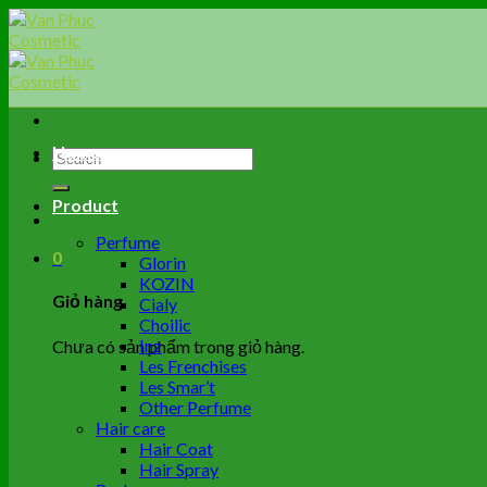
Skip
to
content
Home
Tìm
kiếm:
Product
Perfume
0
Glorin
KOZIN
Giỏ hàng
Cialy
Choilic
Inz
Chưa có sản phẩm trong giỏ hàng.
Les Frenchises
Les Smar’t
Other Perfume
Hair care
Hair Coat
Hair Spray