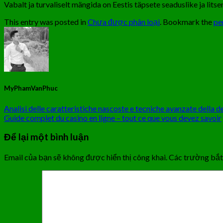
Vabalt ja turvaliselt mängida on Eestis täpsete seaduslike ja lit
This entry was posted in
Chưa được phân loại
. Bookmark the
pe
MyPhamVanPhuc
Analisi delle caratteristiche nascoste e tecniche avanzate della 
Guide complet du casino en ligne – tout ce que vous devez savoir
Để lại một bình luận
Email của bạn sẽ không được hiển thị công khai.
Các trường bắ