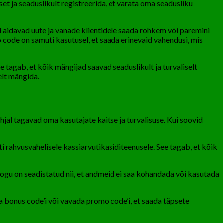
set ja seaduslikult registreerida, et varata oma seadusliku
aidavad uute ja vanade klientidele saada rohkem või paremini
code on samuti kasutusel, et saada erinevaid vahendusi, mis
 tagab, et kõik mängijad saavad seaduslikult ja turvaliselt
elt mängida.
hjal tagavad oma kasutajate kaitse ja turvalisuse. Kui soovid
ti rahvusvahelisele kassiarvutikasiditeenusele. See tagab, et kõik
gu on seadistatud nii, et andmeid ei saa kohandada või kasutada
a bonus code’i või vavada promo code’i, et saada täpsete