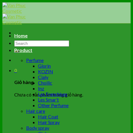
Skip
to
content
Home
Tìm
kiếm:
Product
Perfume
Glorin
0
KOZIN
Cialy
Giỏ hàng
Choilic
Inz
Les Frenchises
Chưa có sản phẩm trong giỏ hàng.
Les Smar’t
Other Perfume
Hair care
Hair Coat
Hair Spray
Body spray