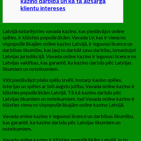
kazino darbība un kā tā aizsargā
klientu intereses
Latvijā noturējoties vavada kazino, kas piedāvājot online
spēles, ir kļūsties populārākām. Vavada LV, kas ir viena no
vispopulārākajām online kazino Latvijā, ir ieguvusi licence un
darbības likumību, kas ļauj to darbāt savu darbību, izmantojot
Latvijas jurisdikcijā. Vavada online kazino ir ieguvusi licence no
Latvijas valdības, kas garantē, ka kazino darbās pēc Latvijas
likumiem un noteikumiem.
Viņi piedāvājot plašu spēļu izvēli, tostarp kasino spēles,
loterijas un spēles ar ļoti augstu jutību, Vavada online kazino ir
kļūsties populārākām Latvijā. Tā kā kazino darbās pēc
Latvijas likumiem un noteikumiem, tad Vavada online kazino ir
kļūsties viena no vispopulārākajām online kazino Latvijā.
Vavada online kazino ir ieguvusi licence un darbības likumību,
kas garantē, ka kazino darbās pēc Latvijas likumiem un
noteikumiem.
Vavada online kazino ir kļūsties populārākām Latvijā, jo to