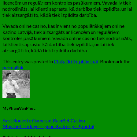
licencēm un regulāriem kontroles pasākumiem. Vavada lv tiek
nodrošināts, lai klienti saprastu, kā darbība tiek izpildīta, un lai
tiek aizsargāti to, kādā tiek izpildīta darbība.
Vavada online casino, kas ir viens no populārākajiem online
kazino Latvijā, tiek aizsargāts ar licencēm un regulāriem
kontroles pasākumiem. Vavada online casino tiek nodrošināts,
lai klienti saprastu, kā darbība tiek izpildīta, un lai tiek
aizsargāti to, kādā tiek izpildīta darbība.
This entry was posted in
Chưa được phân loại
. Bookmark the
permalink
.
MyPhamVanPhuc
Best Roulette Games at RainBet Casino
Mostbet Türkiye — güncel adres giriş mobil