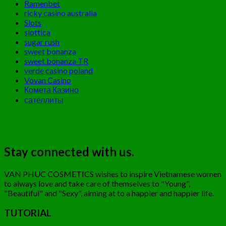
Ramenbet
ricky casino australia
Slots
slottica
sugar rush
sweet bonanza
sweet bonanza TR
verde casino poland
Vovan Casino
Комета Казино
сателлиты
Stay connected with us.
VAN PHUC COSMETICS wishes to inspire Vietnamese women
to always love and take care of themselves to "Young",
"Beautiful" and "Sexy", aiming at to a happier and happier life.
TUTORIAL