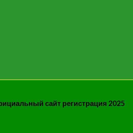
официальный сайт регистрация 2025