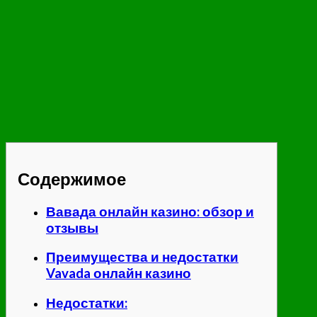
Содержимое
Вавада онлайн казино: обзор и
отзывы
Преимущества и недостатки
Vavada онлайн казино
Недостатки: