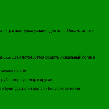
тр игр и выгодные условия для игры. Однако, игроки
ic.ca/ . Вам потребуется создать уникальный логин и
 Vavada казино.
рубль, евро, доллар и другие.
ам будет доступен доступ к бонусам, включая