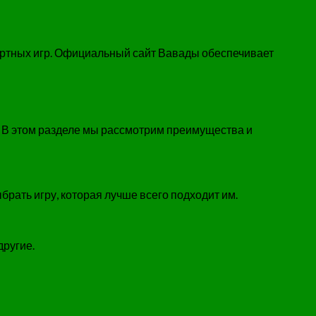
зартных игр. Официальный сайт Вавады обеспечивает
ы. В этом разделе мы рассмотрим преимущества и
ыбрать игру, которая лучше всего подходит им.
другие.