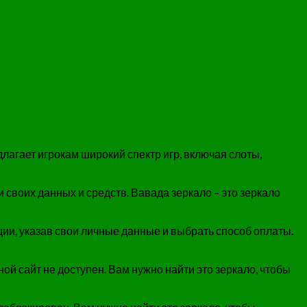
лагает игрокам широкий спектр игр, включая слоты,
 своих данных и средств. Вавада зеркало – это зеркало
ии, указав свои личные данные и выбрать способ оплаты.
ой сайт не доступен. Вам нужно найти это зеркало, чтобы