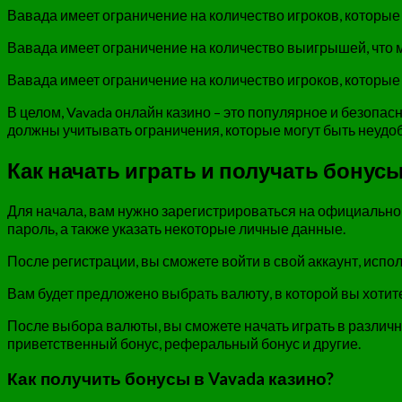
Вавада имеет ограничение на количество игроков, которые м
Вавада имеет ограничение на количество выигрышей, что м
Вавада имеет ограничение на количество игроков, которые 
В целом, Vavada онлайн казино – это популярное и безопас
должны учитывать ограничения, которые могут быть неудоб
Как начать играть и получать бонусы
Для начала, вам нужно зарегистрироваться на официальном с
пароль, а также указать некоторые личные данные.
После регистрации, вы сможете войти в свой аккаунт, испол
Вам будет предложено выбрать валюту, в которой вы хотите 
После выбора валюты, вы сможете начать играть в различны
приветственный бонус, реферальный бонус и другие.
Как получить бонусы в Vavada казино?