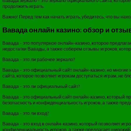
Вавада зеркало – это зеркало официального сайта, которое
продолжить играть.
Важно! Перед тем как начать играть, убедитесь, что вы на
Вавада онлайн казино: обзор и отз
Вавада – это популярное онлайн-казино, которое предлага
недостатки Вавады, а также соберем отзывы игроков, кото
Вавада – это ли рабочее зеркало?
Вавада – это официальный сайт онлайн-казино, но многие 
сайта, которое позволяет игрокам доступаться играм, не бл
Вавада – это ли официальный сайт?
Вавада – это официальный сайт онлайн-казино, который п
безопасность и конфиденциальность игроков, а также пред
Вавада – это ли вход?
Вавада – это вход в онлайн-казино, который позволяет игр
конфиденциальность игроков, а также предлагает широкий 