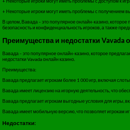
+ Некоторые игроки могут иметь проблемы с доступом к иг
+ Некоторые игроки могут иметь проблемы с получением
В целом, Вавада – это популярное онлайн-казино, которое
безопасность и конфиденциальность игроков, а также пред
Преимущества и недостатки Vavada 
Вавада – это популярное онлайн-казино, которое предлага
недостатки Vavada онлайн казино.
Преимущества:
Вавада предлагает игрокам более 1 000 игр, включая слоты,
Вавада имеет лицензию на игорную деятельность, что обесп
Вавада предлагает игрокам выгодные условия для игры, в
Вавада имеет мобильную версию, что позволяет игрокам иг
Недостатки: