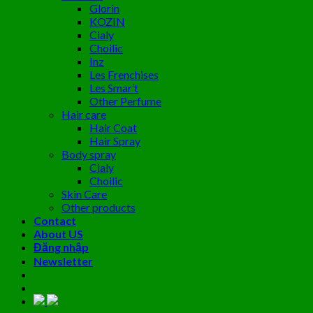
Glorin
KOZIN
Cialy
Choilic
Inz
Les Frenchises
Les Smar’t
Other Perfume
Hair care
Hair Coat
Hair Spray
Body spray
Cialy
Choilic
Skin Care
Other products
Contact
About US
Đăng nhập
Newsletter