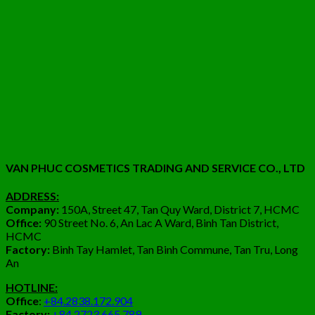
VAN PHUC COSMETICS TRADING AND SERVICE CO., LTD
ADDRESS:
Company:
150A, Street 47, Tan Quy Ward, District 7, HCMC
Office:
90 Street No. 6, An Lac A Ward, Binh Tan District,
HCMC
Factory:
Binh Tay Hamlet, Tan Binh Commune, Tan Tru, Long
An
HOTLINE:
Office
:
+84.2838.172.904
Factory:
+84.2723.665.789