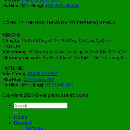
Hotline - (Mr.Hung):
+84.939.548.686
CÔNG TY TNHH SX TM VÀ DV MỸ PHẨM VẠN PHÚC
ĐỊA CHỈ:
Công ty:
150A đường số 47, Phường Tân Quy, Quận 7,
TP.HCM
Văn phòng:
90 đường số 6, An Lạc A, quận Bình Tân, TP. HCM
Nhà máy sản xuất:
Ấp Bình Tây xã Tân Bình , Tân Trụ, Long An
HOTLINE:
Văn Phòng:
02838.172.904
Nhà Máy:
02723.665.789
Hotline - (Mr.Hùng):
0939.548.686
Copyright 2026 ©
vanphuccosmetic.com
Tìm
kiếm:
Home
Product
Perfume