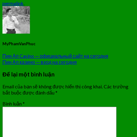
permalink
.
MyPhamVanPhuc
Пин Ап Casino — официальный сайт на сегодня
Пин Ап казино — вход на сегодня
Để lại một bình luận
Email của bạn sẽ không được hiển thị công khai.
Các trường
bắt buộc được đánh dấu
*
Bình luận
*