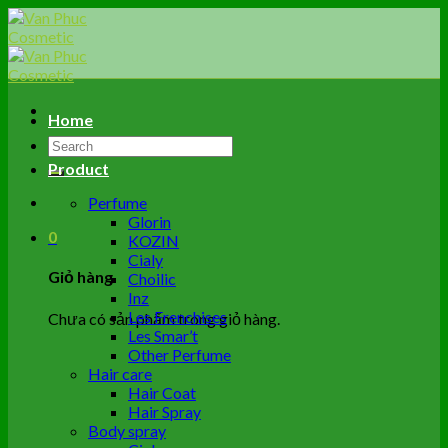
Skip
to
content
Home
Tìm
kiếm:
Product
Perfume
Glorin
0
KOZIN
Cialy
Giỏ hàng
Choilic
Inz
Les Frenchises
Chưa có sản phẩm trong giỏ hàng.
Les Smar’t
Other Perfume
Hair care
Hair Coat
Hair Spray
Body spray