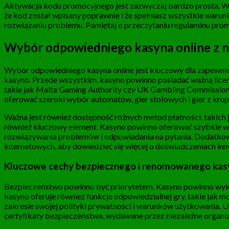
Aktywacja kodu promocyjnego jest zazwyczaj bardzo prosta. W 
że kod został wpisany poprawnie i że spełniasz wszystkie waru
rozwiązaniu problemu. Pamiętaj o przeczytaniu regulaminu promo
Wybór odpowiedniego kasyna online z n
Wybór odpowiedniego kasyna online jest kluczowy dla zapewnieni
kasyno. Przede wszystkim, kasyno powinno posiadać ważną licen
takie jak Malta Gaming Authority czy UK Gambling Commission,
oferować szeroki wybór automatów, gier stołowych i gier z kru
Ważna jest również dostępność różnych metod płatności, takich 
również kluczowy element. Kasyno powinno oferować szybkie wyp
rozwiązywania problemów i odpowiadania na pytania. Dodatkowo,
internetowych, aby dowiedzieć się więcej o doświadczeniach inn
Kluczowe cechy bezpiecznego i renomowanego kas
Bezpieczeństwo powinno być priorytetem. Kasyno powinno wyko
kasyno oferuje również funkcje odpowiedzialnej gry, takie jak 
zakresie swojej polityki prywatności i warunków użytkowania. Up
certyfikaty bezpieczeństwa, wydawane przez niezależne organiz