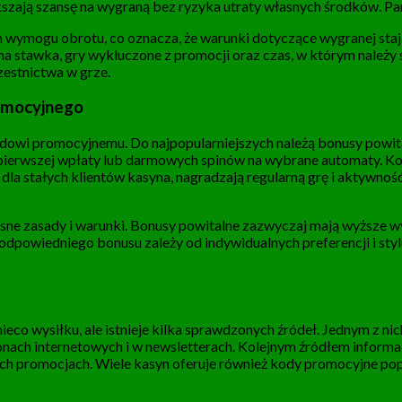
zają szansę na wygraną bez ryzyka utraty własnych środków. Pam
wymogu obrotu, co oznacza, że warunki dotyczące wygranej stają s
 stawka, gry wykluczone z promocji oraz czas, w którym należy 
estnictwa w grze.
omocyjnego
odowi promocyjnemu. Do najpopularniejszych należą bonusy powita
ierwszej wpłaty lub darmowych spinów na wybrane automaty. Kol
la stałych klientów kasyna, nagradzają regularną grę i aktywność
asne zasady i warunki. Bonusy powitalne zazwyczaj mają wyższe w
dpowiedniego bonusu zależy od indywidualnych preferencji i styl
co wysiłku, ale istnieje kilka sprawdzonych źródeł. Jednym z nich
onach internetowych i w newsletterach. Kolejnym źródłem informa
lnych promocjach. Wiele kasyn oferuje również kody promocyjne p