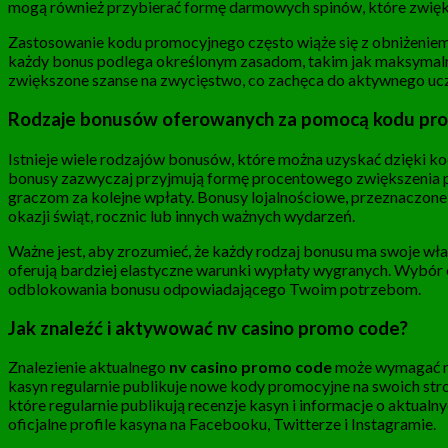
mogą również przybierać formę darmowych spinów, które zwięks
Zastosowanie kodu promocyjnego często wiąże się z obniżeniem 
każdy bonus podlega określonym zasadom, takim jak maksymalna
zwiększone szanse na zwycięstwo, co zachęca do aktywnego ucz
Rodzaje bonusów oferowanych za pomocą kodu pr
Istnieje wiele rodzajów bonusów, które można uzyskać dzięki k
bonusy zazwyczaj przyjmują formę procentowego zwiększenia p
graczom za kolejne wpłaty. Bonusy lojalnościowe, przeznaczone d
okazji świąt, rocznic lub innych ważnych wydarzeń.
Ważne jest, aby zrozumieć, że każdy rodzaj bonusu ma swoje wł
oferują bardziej elastyczne warunki wypłaty wygranych. Wybór o
odblokowania bonusu odpowiadającego Twoim potrzebom.
Jak znaleźć i aktywować nv casino promo code?
Znalezienie aktualnego
nv casino promo code
może wymagać nie
kasyn regularnie publikuje nowe kody promocyjne na swoich str
które regularnie publikują recenzje kasyn i informacje o aktua
oficjalne profile kasyna na Facebooku, Twitterze i Instagramie.