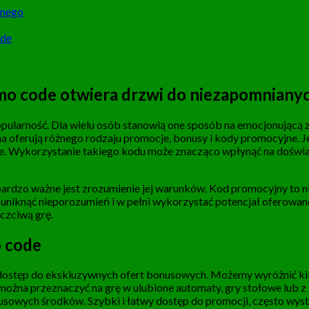
jnego
ode
mo code otwiera drzwi do niezapomnianyc
opularność. Dla wielu osób stanowią one sposób na emocjonującą
na oferują różnego rodzaju promocje, bonusy i kody promocyjne. Je
rze. Wykorzystanie takiego kodu może znacząco wpłynąć na doświ
bardzo ważne jest zrozumienie jej warunków. Kod promocyjny to ni
y uniknąć nieporozumień i w pełni wykorzystać potencjał oferow
czciwą grę.
o code
dostęp do ekskluzywnych ofert bonusowych. Możemy wyróżnić kil
ożna przeznaczyć na grę w ulubione automaty, gry stołowe lub z 
sowych środków. Szybki i łatwy dostęp do promocji, często wysta