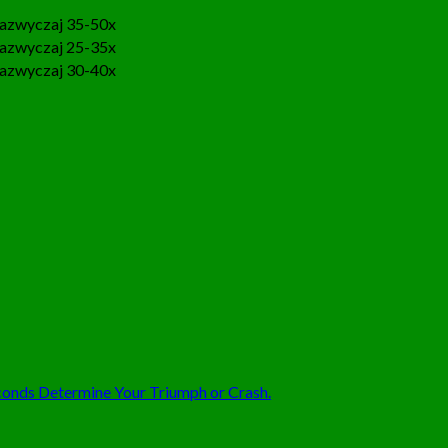
azwyczaj 35-50x
azwyczaj 25-35x
azwyczaj 30-40x
conds Determine Your Triumph or Crash.