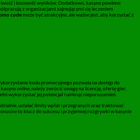
czciwość i losowość wyników. Dodatkowo, kasyno powinno
łpracują z organizacjami zajmującymi się leczeniem
romo code
może być atrakcyjne, ale ważne jest, aby korzystać z
. Wykorzystanie kodu promocyjnego pozwala na dostęp do
yno online, należy zwrócić uwagę na licencję, ofertę gier,
łni wykorzystać jej potencjał i uniknąć nieporozumień.
zialnie, ustalać limity wpłat i przegranych oraz traktować
bonusów to klucz do sukcesu i przyjemnej rozgrywki w kasynie