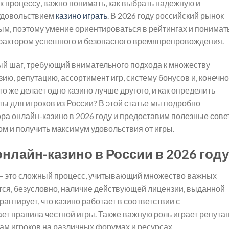
 к процессу, важно понимать, как выбрать надежную и
 удовольствием
казино играть
. В 2026 году российский рынок
м, поэтому умение ориентироваться в рейтингах и понимат
фактором успешного и безопасного времяпрепровождения.
ый шаг, требующий внимательного подхода к множеству
ю, репутацию, ассортимент игр, систему бонусов и, конечно
 же делает одно казино лучше другого, и как определить
 для игроков из России? В этой статье мы подробно
а онлайн-казино в 2026 году и предоставим полезные сове
ом и получить максимум удовольствия от игры.
онлайн-казино в России в 2026 году
– это сложный процесс, учитывающий множество важных
ся, безусловно, наличие действующей лицензии, выданной
антирует, что казино работает в соответствии с
т правила честной игры. Также важную роль играет репута
ам игроков на различных форумах и ресурсах.