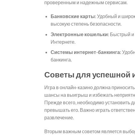
проверенным и надежным сервисам.
Банковские карты:
Удобный и широк
высокую степень безопасности.
Электронные кошельки:
Быстрый и 
Интернете.
Системы интернет-банкинга:
Удобн
банкинга.
Советы для успешной 
Игра в онлайн-казино должна приносить 
шансы на выигрыш и избежать неприятны
Прежде всего, необходимо установить дл
превышать его. Важно играть ответственн
развлечение.
Вторым важным советом является выбор 