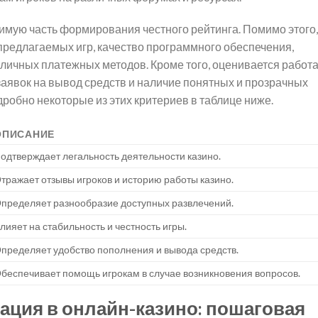
димую часть формирования честного рейтинга. Помимо этого,
редлагаемых игр, качество программного обеспечения,
зличных платежных методов. Кроме того, оценивается работ
заявок на вывод средств и наличие понятных и прозрачных
робно некоторые из этих критериев в таблице ниже.
ОПИСАНИЕ
одтверждает легальность деятельности казино.
тражает отзывы игроков и историю работы казино.
пределяет разнообразие доступных развлечений.
лияет на стабильность и честность игры.
пределяет удобство пополнения и вывода средств.
беспечивает помощь игрокам в случае возникновения вопросов.
ация в онлайн-казино: пошаговая