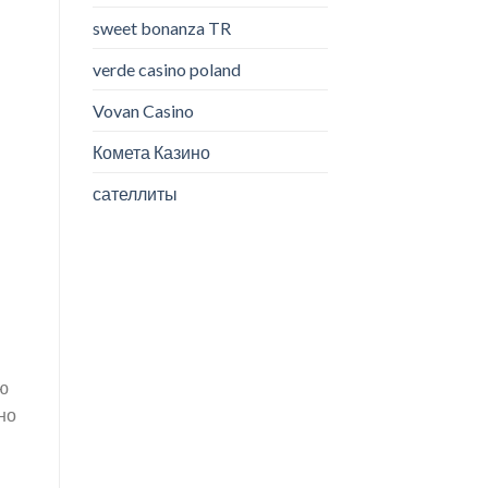
sweet bonanza TR
verde casino poland
Vovan Casino
Комета Казино
сателлиты
ю
но