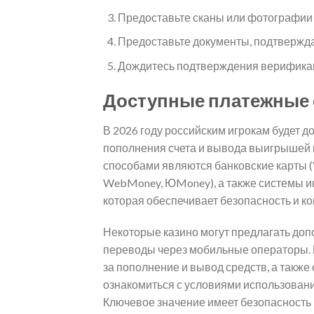
Предоставьте сканы или фотографии 
Предоставьте документы, подтвержд
Дождитесь подтверждения верификац
Доступные платежные 
В 2026 году российским игрокам будет 
пополнения счета и вывода выигрышей 
способами являются банковские карты (V
WebMoney, ЮMoney), а также системы и
которая обеспечивает безопасность и 
Некоторые казино могут предлагать доп
переводы через мобильные операторы. 
за пополнение и вывод средств, а такж
ознакомиться с условиями использовани
Ключевое значение имеет безопасность 