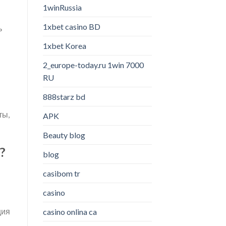
1winRussia
1xbet casino BD
ь
1xbet Korea
2_europe-today.ru 1win 7000
RU
888starz bd
ты,
APK
Beauty blog
?
blog
casibom tr
casino
ция
casino onlina ca