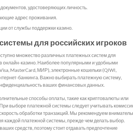
документов, удостоверяющих личность.
ающие адрес проживания.
ии от службы поддержки казино.
системы для российских игроков
доступно множество различных платежных систем для
в онлайн-казино. Наиболее популярными и удобными
isa, MasterCard, МИР), электронные кошельки (QIWI,
нтернет-банкинга. Важно выбирать платежную систему,
конфиденциальность ваших финансовых данных.
олнительные способы оплаты, такие как криптовалюты или
При выборе платежной системы следует учитывать комисси
е скорость обработки транзакций. Мы рекомендуем вниматель
я каждой платежной системы, прежде чем делать выбор.
ваших средств, поэтому стоит отдавать предпочтение