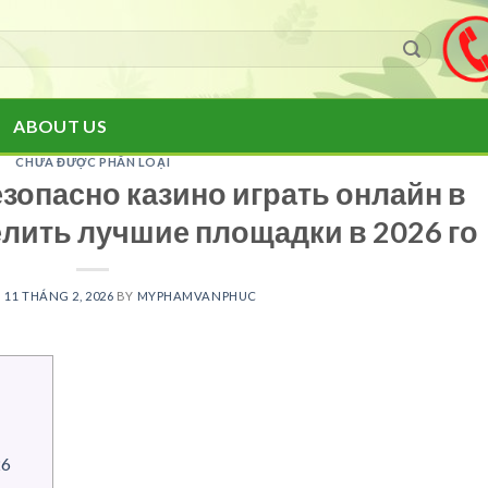
ABOUT US
CHƯA ĐƯỢC PHÂN LOẠI
безопасно казино играть онлайн в
елить лучшие площадки в 2026 го
N
11 THÁNG 2, 2026
BY
MYPHAMVANPHUC
26