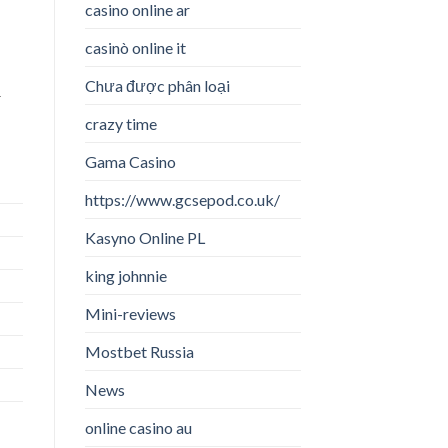
casino online ar
casinò online it
Chưa được phân loại
а
crazy time
Gama Casino
https://www.gcsepod.co.uk/
Kasyno Online PL
king johnnie
Mini-reviews
Mostbet Russia
News
online casino au